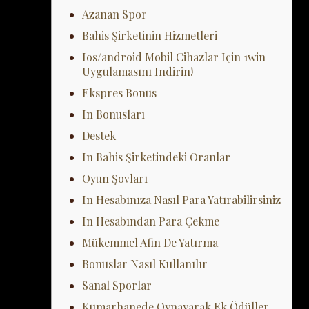
Azanan Spor
Bahis Şirketinin Hizmetleri
Ios/android Mobil Cihazlar Için 1win
Uygulamasını Indirin!
Ekspres Bonus
In Bonusları
Destek
In Bahis Şirketindeki Oranlar
Oyun Şovları
In Hesabınıza Nasıl Para Yatırabilirsiniz
In Hesabından Para Çekme
Mükemmel Afin De Yatırma
Bonuslar Nasıl Kullanılır
Sanal Sporlar
Kumarhanede Oynayarak Ek Ödüller