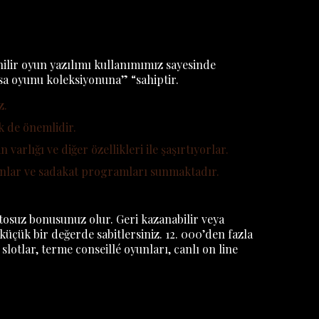
ilir oyun yazılımı kullanımımız sayesinde
asa oyunu koleksiyonuna” “sahiptir.
z.
k de önemlidir.
varlığı ve diğer özellikleri ile şaşırtıyorlar.
yonlar ve sadakat programları sunmaktadır.
itosuz bonusunuz olur. Geri kazanabilir veya
küçük bir değerde sabitlersiniz. 12. 000’den fazla
slotlar, terme conseillé oyunları, canlı on line