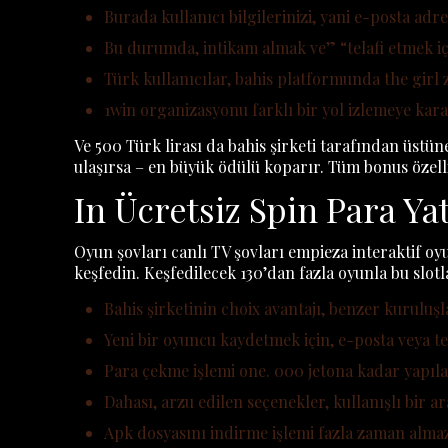
Burada kullanıcı bilgilerinizi, yani e-posta adr
Bu durumda, intikam almak ve” “telafi etmek içi
Türk kullanıcılar, bahis platformunda the girl z
1win organizasyonu farklı bir yol izlemeye kara
Ve 500 Türk lirası da bahis şirketi tarafından üst
ulaşırsa – en büyük ödülü koparır. Tüm bonus özellik
In Ücretsiz Spin Para Y
Oyun şovları canlı TV şovları empieza interaktif oyu
keşfedin. Keşfedilecek 130’dan fazla oyunla bu slo
Bahis şirketinin choix avantajı, benzer kuruluş
Yeni bir oyuncu kaydetmek için, e-posta veya te
Para çekme işlemi one. 000 jetona kadar yapıla
Dahası, arzu edilen seçenekler, kullanışlı bir 
Apk dosyasını indirme işlemi fazla zaman almaz v