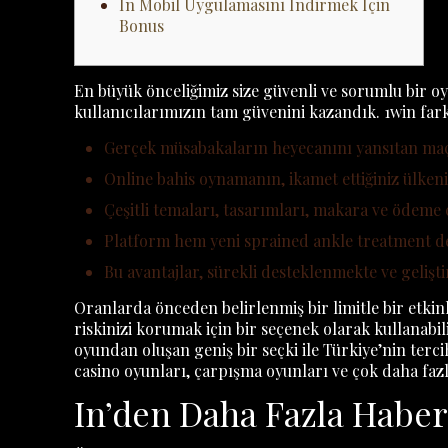
In Mobil Uygulamasını Indirmek Için
Bonus
En büyük önceliğimiz size güvenli ve sorumlu bir o
kullanıcılarımızın tam güvenini kazandık. 1win far
Gerçek müsabakaların heyecanını yansıtan maç ö
Online bahis oynamanın, ikamet ettiğiniz ülken
Çeşitli temaları, tasarımları, makara ve ödeme çi
Platform hem yeni sprained ankle treatment de
Bu avantajlar, sürekli desteklenmekte ve gelişti
Oranlarda önceden belirlenmiş bir limitle bir etkin
riskinizi korumak için bir seçenek olarak kullanabil
oyundan oluşan geniş bir seçki ile Türkiye’nin terci
casino oyunları, çarpışma oyunları ve çok daha fazla
In’den Daha Fazla Habe