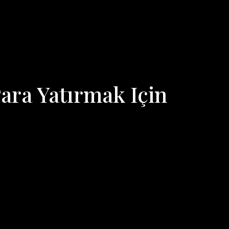
ara Yatırmak Için