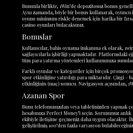
Bununla birlikte, 1Win’de depozitosuz bonus genelli
Aynı zamanda, böyle bir bonus kullanarak, oyuncu 
oyunu minimum riskle denemek için harika bir fırsa
casino oyunları bulacaksınız.
Bonuslar
Kullanıcılar, bahis oynama imkanına ek olarak, 1win 
sağlayıcılarla işbirliği yapmaktadır. Platformdaki 
tüm para yatırma yöntemleri kullanımınıza sunulac
Farklı oyunlar ve kategoriler için birçok promosyon
spor etkinliğine yatırdığı para miktarıdır. Çizgi – b
etkinliğinin (maç) sonucu. Navigasyon açısından, 1Win
Azanan Spor
Bunu telefonunuzdan veya tabletinizden yapmak çok 
hesabınıza Perfect Money’i seçin. Sorununuz anlık t
ekibiyle iletişime geçmeniz daha uygun olacaktır. 
geliştirilmiş 100’den fazla varyasyon bulabileceğin