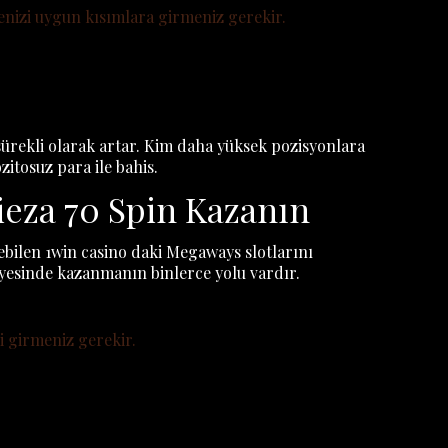
frenizi uygun kısımlara girmeniz gerekir.
.
sürekli olarak artar. Kim daha yüksek pozisyonlara
zitosuz para ile bahis.
ieza 70 Spin Kazanın
lebilen 1win casino daki Megaways slotlarını
ayesinde kazanmanın binlerce yolu vardır.
i girmeniz gerekir.