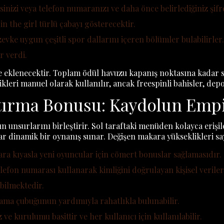
esinizi veya telefon numaranızı ve daha önce belirlediğiniz şi
n the girl türlü çabayı gösterecektir.
evke uygun çeşitli spor dallarını içeren bölümler bulabilirler
r verdi.
üne eklenecektir. Toplam ödül havuzu kapanış noktasına kadar 
leri manuel olarak kullanılır, ancak freespinli bahisler, depo
atırma Bonusu: Kaydolun Emp
n unsurlarını birleştirir. Sol taraftaki menüden kolayca erişi
tlar dinamik bir oynanış sunar. Değişen makara yükseklikleri s
lara kıyasla yeni oyuncular için cömert bonuslar sağlamasıdır.
lefon numarası kullanarak kimliğini doğrulayan kişisel veriler
bilmektedir.
arama çubuğunun yardımıyla rahatlıkla bulunabilir.
e kurulumu basittir ve her kullanıcı için kullanılabilir.