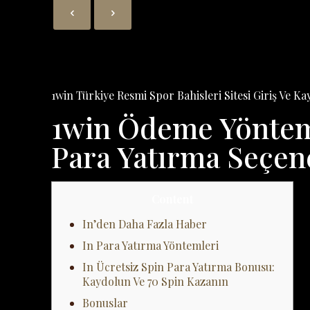
1win Türkiye Resmi Spor Bahisleri Sitesi Giriş Ve K
1win Ödeme Yönteml
Para Yatırma Seçen
Content
In’den Daha Fazla Haber
In Para Yatırma Yöntemleri
In Ücretsiz Spin Para Yatırma Bonusu:
Kaydolun Ve 70 Spin Kazanın
Bonuslar