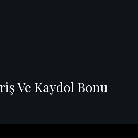
iriş Ve Kaydol Bonu