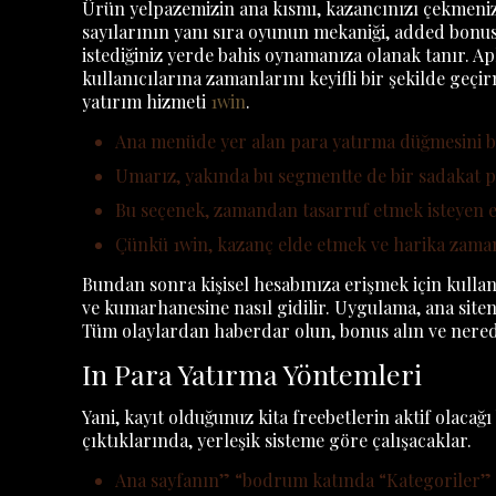
Ürün yelpazemizin ana kısmı, kazancınızı çekmenize 
sayılarının yanı sıra oyunun mekaniği, added bonus ö
istediğiniz yerde bahis oynamanıza olanak tanır. Apk
kullanıcılarına zamanlarını keyifli bir şekilde geçi
yatırım hizmeti
1win
.
Ana menüde yer alan para yatırma düğmesini bu
Umarız, yakında bu segmentte de bir sadakat 
Bu seçenek, zamandan tasarruf etmek isteyen e
Çünkü 1win, kazanç elde etmek ve harika zaman 
Bundan sonra kişisel hesabınıza erişmek için kullanı
ve kumarhanesine nasıl gidilir. Uygulama, ana siten
Tüm olaylardan haberdar olun, bonus alın ve nered
In Para Yatırma Yöntemleri
Yani, kayıt olduğunuz kita freebetlerin aktif olacağ
çıktıklarında, yerleşik sisteme göre çalışacaklar.
Ana sayfanın” “bodrum katında “Kategoriler” e