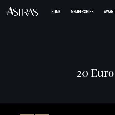
HOME
MEMBERSHIPS
AWARD
20 Euro