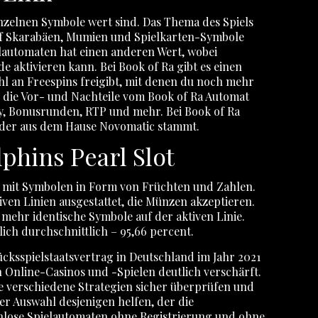
inzelnen Symbole wert sind. Das Thema des Spiels
 auf Skarabäen, Mumien und Spielkarten-Symbole
ielautomaten hat einen anderen Wert, wobei
e aktivieren kann. Bei Book of Ra gibt es einen
ahl an Freespins freigibt, mit denen du noch mehr
u die Vor- und Nachteile vom Book of Ra Automat
y, Bonusrunden, RTP und mehr. Bei Book of Ra
, der aus dem Hause Novomatic stammt.
phins Pearl Slot
n mit Symbolen in Form von Früchten und Zahlen.
tiven Linien ausgestattet, die Münzen akzeptieren.
mehr identische Symbole auf der aktiven Linie.
lich durchschnittlich – 95,66 percent.
cksspielstaatsvertrag in Deutschland im Jahr 2021
 Online-Casinos und -Spielen deutlich verschärft.
e verschiedene Strategien sicher überprüfen und
der Auswahl desjenigen helfen, der die
nlose Spielautomaten ohne Registrierung und ohne