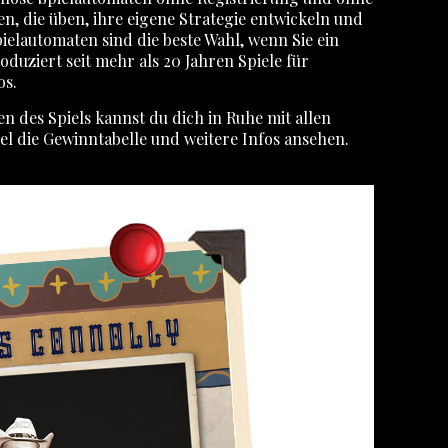
, die üben, ihre eigene Strategie entwickeln und
ielautomaten sind die beste Wahl, wenn Sie ein
oduziert seit mehr als 20 Jahren Spiele für
os.
 des Spiels kannst du dich in Ruhe mit allen
l die Gewinntabelle und weitere Infos ansehen.