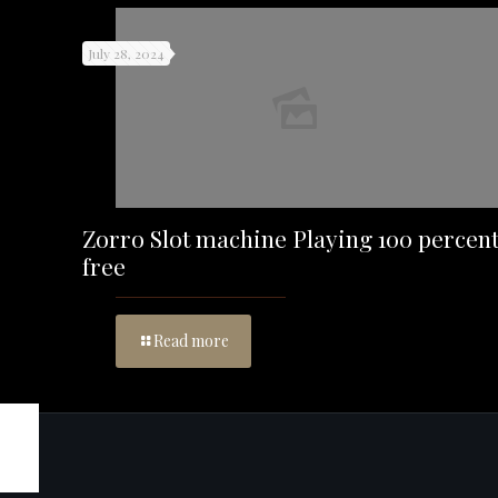
July 28, 2024
Zorro Slot machine Playing 100 percen
free
Read more