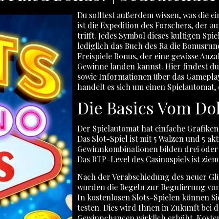
Du solltest außerdem wissen, was die e
ist die Expedition des Forschers, der
trifft. Jedes Symbol dieses kultigen Sp
lediglich das Buch des Ra die Bonusrund
Freispiele Bonus, der eine gewisse Anz
Gewinne landen kannst. Hier findest d
sowie Informationen über das Gamepla
handelt es sich um einen Spielautomat
Die Basics Vom Dol
Der Spielautomat hat einfache Grafike
Das Slot-Spiel ist mit 5 Walzen und 5 ak
Gewinnkombinationen bilden drei oder 
Das RTP-Level des Casinospiels ist ziem
Nach der Verabschiedung des neuer Glü
wurden die Regeln zur Regulierung von
In kostenlosen Slots-Spielen können Si
testen. Dies wird Ihnen in Zukunft bei 
Gewinnchancen wirklich erhöht. Koste