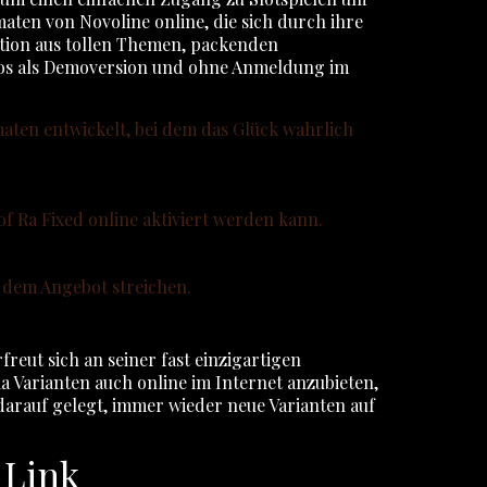
aten von Novoline online, die sich durch ihre
ation aus tollen Themen, packenden
los als Demoversion und ohne Anmeldung im
maten entwickelt, bei dem das Glück wahrlich
of Ra Fixed online aktiviert werden kann.
s dem Angebot streichen.
reut sich an seiner fast einzigartigen
a Varianten auch online im Internet anzubieten,
t darauf gelegt, immer wieder neue Varianten auf
 Link