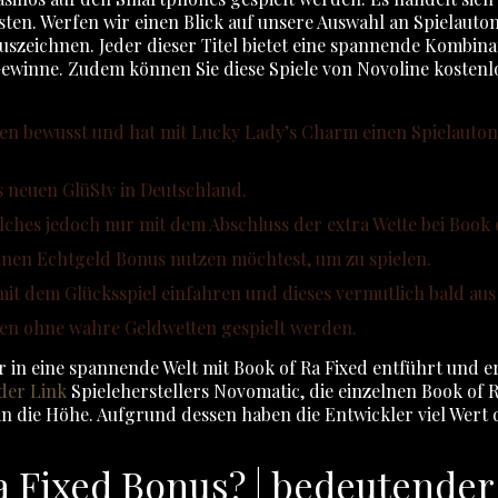
ten. Werfen wir einen Blick auf unsere Auswahl an Spielautom
auszeichnen. Jeder dieser Titel bietet eine spannende Kombin
ewinne. Zudem können Sie diese Spiele von Novoline kosten
ssen bewusst und hat mit Lucky Lady’s Charm einen Spielauto
s neuen GlüStv in Deutschland.
elches jedoch nur mit dem Abschluss der extra Wette bei Book 
nen Echtgeld Bonus nutzen möchtest, um zu spielen.
it dem Glücksspiel einfahren und dieses vermutlich bald au
nnen ohne wahre Geldwetten gespielt werden.
in eine spannende Welt mit Book of Ra Fixed entführt und erf
der Link
Spieleherstellers Novomatic, die einzelnen Book of R
le in die Höhe. Aufgrund dessen haben die Entwickler viel Wer
a Fixed Bonus? | bedeutender