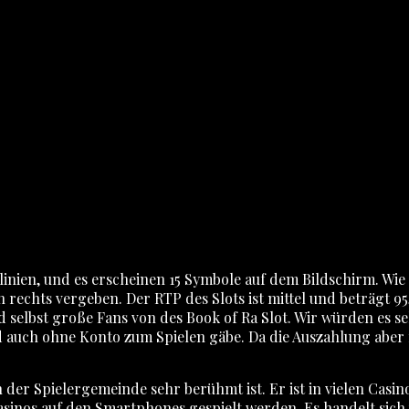
inien, und es erscheinen 15 Symbole auf dem Bildschirm. Wie
echts vergeben. Der RTP des Slots ist mittel und beträgt 95,0
d selbst große Fans von des Book of Ra Slot.
Wir würden es se
 auch ohne Konto zum Spielen gäbe. Da die Auszahlung aber n
in der Spielergemeinde sehr berühmt ist. Er ist in vielen Cas
asinos auf den Smartphones gespielt werden. Es handelt sich