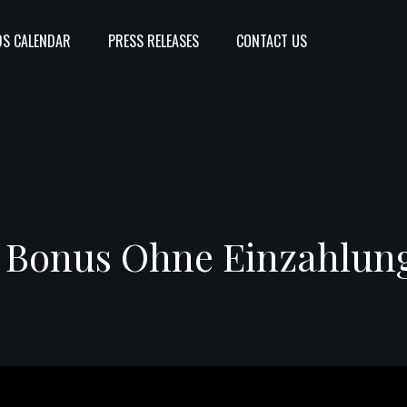
S CALENDAR
PRESS RELEASES
CONTACT US
 Bonus Ohne Einzahlun