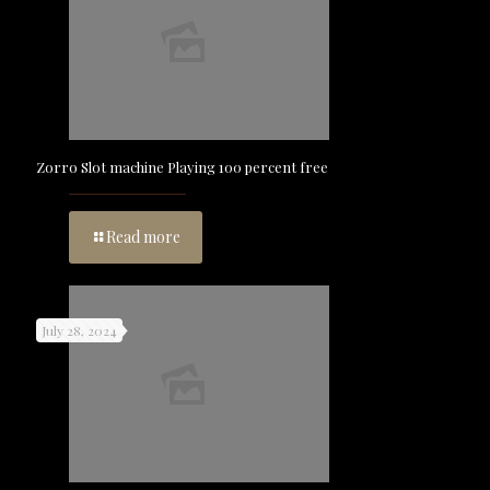
Zorro Slot machine Playing 100 percent free
Read more
July 28, 2024