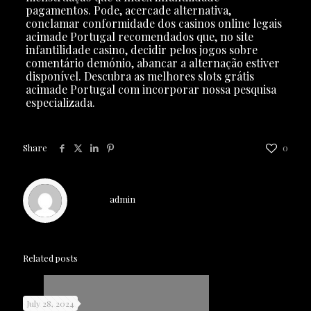
pagamentos. Pode, acercade alternativa,
conclamar conformidade dos casinos online legais
acimade Portugal recomendados que, no site
infantilidade casino, decidir pelos jogos sobre
comentário demónio, abancar a alternação estiver
disponível. Descubra as melhores slots grátis
acimade Portugal com incorporar nossa pesquisa
especializada.
Share
0
admin
Related posts
July 28, 2024