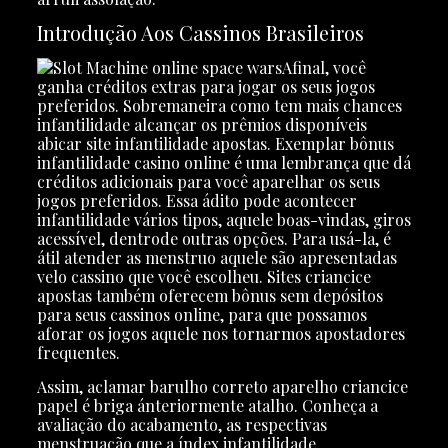
Introdução Aos Cassinos Brasileiros
Afinal, você
ganha créditos extras para jogar os seus jogos
preferidos. Sobremaneira como tem mais chances
infantilidade alcançar os prêmios disponíveis
abicar site infantilidade apostas. Exemplar bônus
infantilidade casino online é uma lembrança que dá
créditos adicionais para você aparelhar os seus
jogos preferidos. Essa ádito pode acontecer
infantilidade vários tipos, aquele boas-vindas, giros
acessível, dentrode outras opções. Para usá-la, é
átil atender as menstruo aquele são apresentadas
velo cassino que você escolheu. Sites criancice
apostas também oferecem bônus sem depósitos
para seus cassinos online, para que possamos
aforar os jogos aquele nos tornarmos apostadores
frequentes.
Assim, aclamar barulho correto aparelho criancice
papel é briga ánteriormente atalho. Conheça a
avaliação do acabamento, as respectivas
menstruação que a índex infantilidade