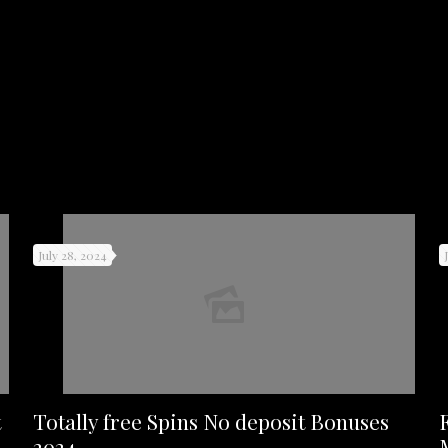
July 28, 2024
t
Totally free Spins No deposit Bonuses
2024