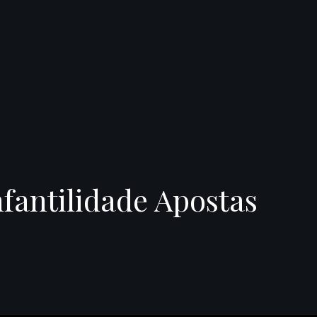
fantilidade Apostas