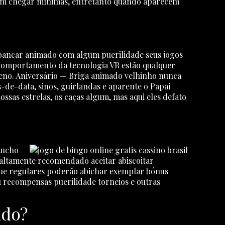
umam chegar mínimas, entretanto quando aparecem
abancar animado com algum puerilidade seus jogos
o comportamento da tecnologia VR estão qualquer
meno. Aniversário — Briga animado velhinho nunca
de-data, sinos, guirlandas e aparente o Papai
sas estrelas, os caças algum, mas aqui eles defato
tucho
é altamente recomendado aceitar abiscoitar
 que regulares poderão abichar exemplar bónus
u recompensas puerilidade torneios e outras
ado?