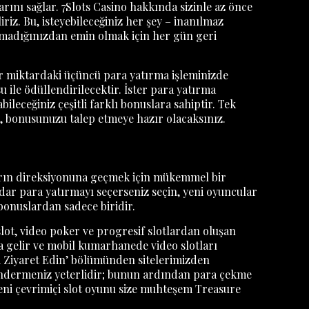
nı sağlar. 7Slots Casino hakkında sizinle az önce
iriz. Bu, isteyebileceğiniz her şey – inanılmaz
ırmadığınızdan emin olmak için her gün geri
ir miktardaki üçüncü para yatırma işleminizde
ile ödüllendirilecektir. İster para yatırma
leceğiniz çeşitli farklı bonuslara sahiptir. Tek
 bonusunuzu talep etmeye hazır olacaksınız.
nların direksiyonuna geçmek için mükemmel bir
dar para yatırmayı seçerseniz seçin, yeni oyuncular
bonuslardan sadece biridir.
slot, video poker ve progresif slotlardan oluşan
a gelir ve mobil kumarhanede video slotları
i Ziyaret Edin’ bölümünden sitelerimizden
öndermeniz yeterlidir; bunun ardından para çekme
yeni çevrimiçi slot oyunu size muhteşem Treasure