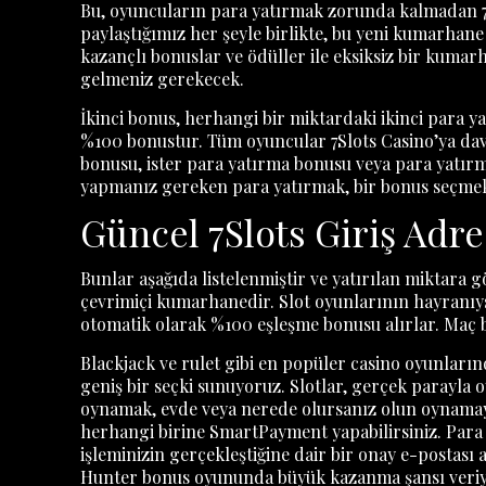
Bu, oyuncuların para yatırmak zorunda kalmadan 7S
paylaştığımız her şeyle birlikte, bu yeni kumarhan
kazançlı bonuslar ve ödüller ile eksiksiz bir kuma
gelmeniz gerekecek.
İkinci bonus, herhangi bir miktardaki ikinci para
%100 bonustur. Tüm oyuncular 7Slots Casino’ya dave
bonusu, ister para yatırma bonusu veya para yatırma
yapmanız gereken para yatırmak, bir bonus seçmek 
Güncel 7Slots Giriş Adre
Bunlar aşağıda listelenmiştir ve yatırılan miktara
çevrimiçi kumarhanedir. Slot oyunlarının hayranıys
otomatik olarak %100 eşleşme bonusu alırlar. Maç b
Blackjack ve rulet gibi en popüler casino oyunların
geniş bir seçki sunuyoruz. Slotlar, gerçek parayla
oynamak, evde veya nerede olursanız olun oynamayı 
herhangi birine SmartPayment yapabilirsiniz. Par
işleminizin gerçekleştiğine dair bir onay e-postas
Hunter bonus oyununda büyük kazanma şansı veriy