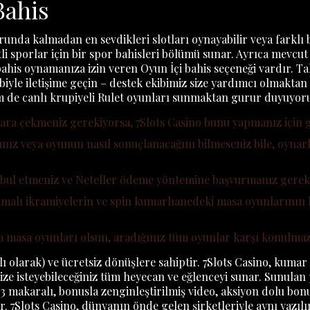
Bahis
nda kalmadan en sevdikleri slotları oynayabilir veya farklı 
li sporlar için bir spor bahisleri bölümü sunar. Ayrıca mevcu
ahis oynamanıza izin veren Oyun İçi bahis seçeneği vardır. T
kibiyle iletişime geçin – destek ekibimiz size yardımcı olmak
 de canlı krupiyeli Rulet oyunları sunmaktan gurur duyuyor
a çekmeniz gerekiyorsa, 7Slots Casino bunu yapmanız için güve
nız veya oyunun nasıl sonuçlanacağını bilmeseniz bile, oyna
bul etmeniz ve Neteller ödeme yöntemine başvurmanız gereki
malı ikramiyelerin ve spin kumarhanedeki masa oyunlarının he
eya masa oyunları olsun, aradığınız tüm oyunlar karşı konulmaz 
lı olarak) ve ücretsiz dönüşlere sahiptir. 7Slots Casino, kuma
size isteyebileceğiniz tüm heyecan ve eğlenceyi sunar. Sunulan 
ik 3 makaralı, bonusla zenginleştirilmiş video, aksiyon dolu bo
r. 7Slots Casino, dünyanın önde gelen şirketleriyle aynı yazı