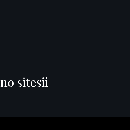
no sitesii