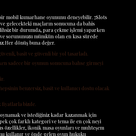
bir mobil kumarhane oyununu deneyebilir. 7Slots
t ve gelecekteki maçların sonucuna da bahis
alihsiz bir durumda, para çekme işlemi yaparken
tan ve sorununuzu mümkün olan en kısa sürede
uz.Her dönüş buna değer.
nli, basit ve güvenli bir yol tasarladı.
rken sadece bir oyunun sonucuna bahse girmeyi
r.
psinin benzersiz, basit ve kullanıcı dostu olacak
fiyatlarla bizde.
r oynamak ve istediğiniz kadar kazanmak için
pek çok farklı kategori ve tema ile en çok neyi
nus özellikler, ikonik masa oyunları ve muhteşem
lımı kullanır ve önde gelen oyun hukuku