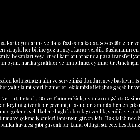
na, kart oyunlarına ve daha fazlasına kadar, seveceğiniz bir 
zden sırayla her birine göz atmaya karar verdik. Başlamanın en
anka hesapları veya kredi kartları arasında para transferi yap
 özgün oyun, harika grafikler ve unutulmaz oyunlar üretmek içi
üzden koltuğunuzu alın ve servetinizi döndürmeye başlayın. İs
et yoluyla müşteri hizmetleri ekibimizle iletişime geçebilir ve
NetEnt, Betsoft, GG ve Thunderkick, oyunlarını 7Slots Casino’y
zın keyfini güvenli bir çevrimiçi casino ortamında hemen çıkar
n geleneksel ilkelere bağlı kalarak güvenlik, yenilik ve ada
yatırma ve çekme işlemleri tamamen güvenlidir. Hak talebinde
banka havalesi gibi güvenli bir kanal olduğu sürece, hesabını