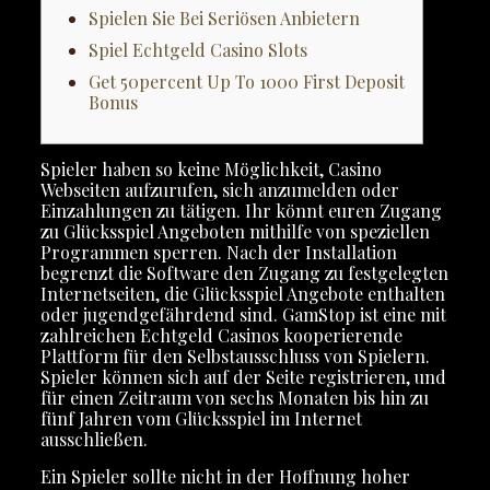
Spielen Sie Bei Seriösen Anbietern
Spiel Echtgeld Casino Slots
Get 50percent Up To 1000 First Deposit
Bonus
Spieler haben so keine Möglichkeit, Casino
Webseiten aufzurufen, sich anzumelden oder
Einzahlungen zu tätigen. Ihr könnt euren Zugang
zu Glücksspiel Angeboten mithilfe von speziellen
Programmen sperren. Nach der Installation
begrenzt die Software den Zugang zu festgelegten
Internetseiten, die Glücksspiel Angebote enthalten
oder jugendgefährdend sind. GamStop ist eine mit
zahlreichen Echtgeld Casinos kooperierende
Plattform für den Selbstausschluss von Spielern.
Spieler können sich auf der Seite registrieren, und
für einen Zeitraum von sechs Monaten bis hin zu
fünf Jahren vom Glücksspiel im Internet
ausschließen.
Ein Spieler sollte nicht in der Hoffnung hoher