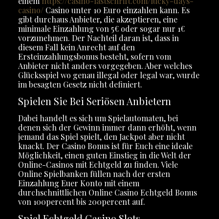
einem
https://casino-lastschrift.com/lucky-days-
casino/
Casino unter 10 Euro einzahlen kann. Es
gibt durchaus Anbieter, die akzeptieren, eine
minimale Einzahlung von 5€ oder sogar nur 1€
vorzunehmen. Der Nachteil daran ist, dass in
diesem Fall kein Anrecht auf den
Ersteinzahlungsbonus besteht, sofern vom
Anbieter nicht anders vorgegeben. Aber welches
Glücksspiel wo genau illegal oder legal war, wurde
im besagten Gesetz nicht definiert.
Spielen Sie Bei Seriösen Anbietern
Dabei handelt es sich um Spielautomaten, bei
denen sich der Gewinn immer dann erhöht, wenn
jemand das Spiel spielt, den Jackpot aber nicht
knackt. Der Casino Bonus ist für Euch eine ideale
Möglichkeit, einen guten Einstieg in die Welt der
Online-Casinos mit Echtgeld zu finden. Viele
Online Spielbanken füllen nach der ersten
Einzahlung Euer Konto mit einem
durchschnittlichen Online Casino Echtgeld Bonus
von 100percent bis 200percent auf.
Spiel Echtgeld Casino Slots