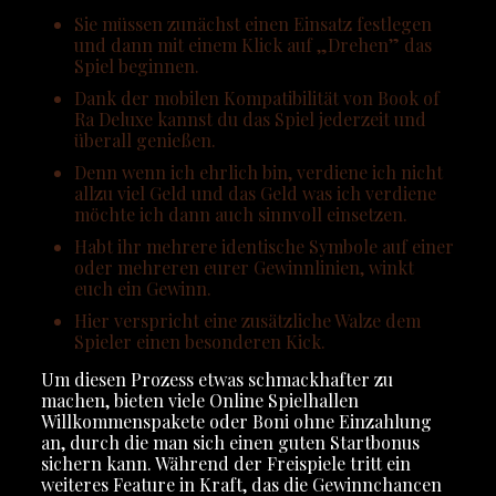
Sie müssen zunächst einen Einsatz festlegen
und dann mit einem Klick auf „Drehen” das
Spiel beginnen.
Dank der mobilen Kompatibilität von Book of
Ra Deluxe kannst du das Spiel jederzeit und
überall genießen.
Denn wenn ich ehrlich bin, verdiene ich nicht
allzu viel Geld und das Geld was ich verdiene
möchte ich dann auch sinnvoll einsetzen.
Habt ihr mehrere identische Symbole auf einer
oder mehreren eurer Gewinnlinien, winkt
euch ein Gewinn.
Hier verspricht eine zusätzliche Walze dem
Spieler einen besonderen Kick.
Um diesen Prozess etwas schmackhafter zu
machen, bieten viele Online Spielhallen
Willkommenspakete oder Boni ohne Einzahlung
an, durch die man sich einen guten Startbonus
sichern kann. Während der Freispiele tritt ein
weiteres Feature in Kraft, das die Gewinnchancen