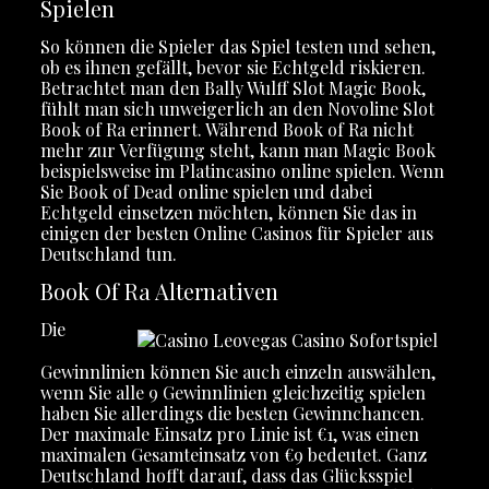
Spielen
So können die Spieler das Spiel testen und sehen,
ob es ihnen gefällt, bevor sie Echtgeld riskieren.
Betrachtet man den Bally Wulff Slot Magic Book,
fühlt man sich unweigerlich an den Novoline Slot
Book of Ra erinnert. Während Book of Ra nicht
mehr zur Verfügung steht, kann man Magic Book
beispielsweise im Platincasino online spielen. Wenn
Sie Book of Dead online spielen und dabei
Echtgeld einsetzen möchten, können Sie das in
einigen der besten Online Casinos für Spieler aus
Deutschland tun.
Book Of Ra Alternativen
Die
Gewinnlinien können Sie auch einzeln auswählen,
wenn Sie alle 9 Gewinnlinien gleichzeitig spielen
haben Sie allerdings die besten Gewinnchancen.
Der maximale Einsatz pro Linie ist €1, was einen
maximalen Gesamteinsatz von €9 bedeutet. Ganz
Deutschland hofft darauf, dass das Glücksspiel