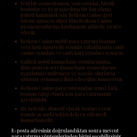
Yeni bir oyuncuysanız, yeni oyunlar, büyük
bonuslar ve iyi araştırılmış bir karşılama
paketi kazanmak için Betkom Casino geri
ödeme ağına ve diğer tüm Betkom Casino
promosyonlarına katılmanızı şiddetle tavsiye
ederiz.
Betkom Casino mobil para yatırma bonusu
veya Spin Sports ile evinizin rahatlığında canlı
casino oyunları ve canlı kart oyunları oynayın.
Kaliteli mobil kumarhane oyunlarımızın,
dünyanın en sert kumarhane oyuncularını
uygulamayı indirmeye ve nerede olurlarsa
olsunlar oynamaya ikna edeceğine inanıyoruz.
Betkom Casino para yatırmadan temel fark,
bonusu talep etmek için para yatırmanız
gerektiğidir.
Bu nedenle, düzenli olarak tonlarca yeni
oyunla şu anda sektördeki en eğlenceli
kumarhanedir.
E-posta adresiniz doğrulandıktan sonra mevcut
para yatırma yöntemlerinden birini seçebilirsiniz.