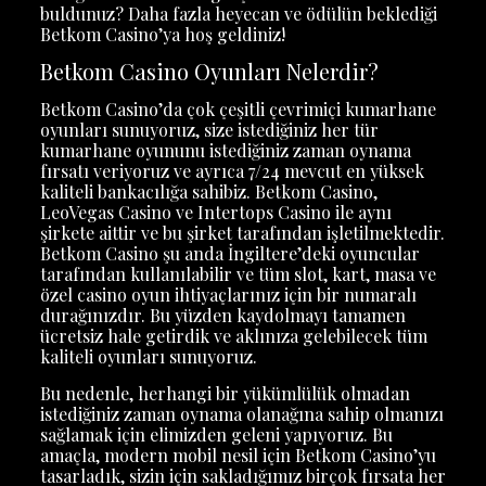
buldunuz? Daha fazla heyecan ve ödülün beklediği
Betkom Casino’ya hoş geldiniz!
Betkom Casino Oyunları Nelerdir?
Betkom Casino’da çok çeşitli çevrimiçi kumarhane
oyunları sunuyoruz, size istediğiniz her tür
kumarhane oyununu istediğiniz zaman oynama
fırsatı veriyoruz ve ayrıca 7/24 mevcut en yüksek
kaliteli bankacılığa sahibiz. Betkom Casino,
LeoVegas Casino ve Intertops Casino ile aynı
şirkete aittir ve bu şirket tarafından işletilmektedir.
Betkom Casino şu anda İngiltere’deki oyuncular
tarafından kullanılabilir ve tüm slot, kart, masa ve
özel casino oyun ihtiyaçlarınız için bir numaralı
durağınızdır. Bu yüzden kaydolmayı tamamen
ücretsiz hale getirdik ve aklınıza gelebilecek tüm
kaliteli oyunları sunuyoruz.
Bu nedenle, herhangi bir yükümlülük olmadan
istediğiniz zaman oynama olanağına sahip olmanızı
sağlamak için elimizden geleni yapıyoruz. Bu
amaçla, modern mobil nesil için Betkom Casino’yu
tasarladık, sizin için sakladığımız birçok fırsata her