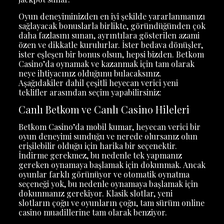
Oyun deneyiminizden en iyi şekilde yararlanmanızı
sağlayacak bonuslarla birlikte, göründüğünden çok
daha fazlasını sunan, ayrıntılara gösterilen azami
özen ve dikkatle kurulurlar. İster bedava dönüşler,
ister eşleşen bir bonus olsun, hepsi bizden. Betkom
Casino’da oynamak ve kazanmak için tam olarak
neye ihtiyacınız olduğunu bulacaksınız.
Aşağıdakiler dahil çeşitli heyecan verici yeni
teklifler arasından seçim yapabilirsiniz:
Canlı Betkom ve Canlı Casino Hileleri
Betkom Casino’da mobil kumar, heyecan verici bir
oyun deneyimi sunduğu ve nerede olursanız olun
erişilebilir olduğu için harika bir seçenektir.
İndirme gerekmez, bu nedenle tek yapmanız
gereken oynamaya başlamak için dokunmak. Ancak
oyunlar farklı görünüyor ve otomatik oynatma
seçeneği yok, bu nedenle oynamaya başlamak için
dokunmanız gerekiyor. Klasik slotlar, yeni
slotların çoğu ve oyunların çoğu, tam sürüm online
casino muadillerine tam olarak benziyor.