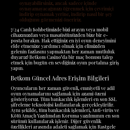
oynayabilirsiniz, ancak sadece içinde
oynayamayacağınızı öğrenmek için çevrimiçi
indirip oynamak yerine, indirip nasıl bir şey
olduğunu görmenizi öneririz.
7/24 Canlı Sohbetimizde bizi arayın veya mobil
cihazınızdan veya masaüstünüzden bize bir e-
posta bırakın. Hak ettiğiniz en iyi oyun deneyimini
elde etmenize yardımcı olmak için elimizden
gelenin fazlasını yapmaktan her zaman mutluluk
duyarız! Betkom Casino’da bir maç bonusu talep
etmek için bugün en sevdiğiniz oyun portalına giriş
yapın.
Betkom Güncel Adres Erişim Bilgileri
Oyuncuların her zaman güvenli, emniyetli ve adil
oyun oynamalarını sağlamak için azami özeni
gösteriyoruz. Tüm bankacılık işlemleri en son SSL
şifreleme teknolojisi kullanılarak gerçekleştirilir.
Aynı şekilde, tüm bankacılık işlemleri, Anti-virüs ve
Kötü Amaçlı Yazılımdan Koruma yazılımının en son
sürümü kullanılarak işlenir. Diğer güvenlik
özellikleri arasında adaleti sağlamak için Rastgele