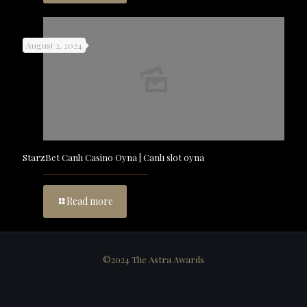
August 2, 2024
StarzBet Canlı Casino Oyna | Canlı slot oyna
Read more
©2024 The Astra Awards