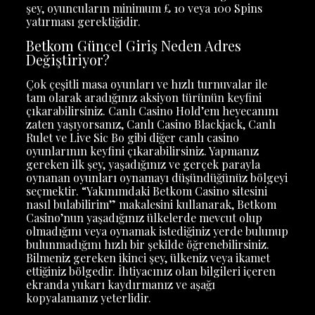
şey, oyuncuların minimum £ 10 veya 100 Spins
yatırması gerektiğidir.
Betkom Güncel Giriş Neden Adres
Değiştiriyor?
Çok çeşitli masa oyunları ve hızlı turnuvalar ile
tam olarak aradığınız aksiyon türünün keyfini
çıkarabilirsiniz. Canlı Casino Hold’em heyecanını
zaten yaşıyorsanız, Canlı Casino Blackjack, Canlı
Rulet ve Live Sic Bo gibi diğer canlı casino
oyunlarının keyfini çıkarabilirsiniz. Yapmanız
gereken ilk şey, yaşadığınız ve gerçek parayla
oynanan oyunları oynamayı düşündüğünüz bölgeyi
seçmektir. “Yakınımdaki Betkom Casino sitesini
nasıl bulabilirim” makalesini kullanarak, Betkom
Casino’nun yaşadığınız ülkelerde mevcut olup
olmadığını veya oynamak istediğiniz yerde bulunup
bulunmadığını hızlı bir şekilde öğrenebilirsiniz.
Bilmeniz gereken ikinci şey, ülkeniz veya ikamet
ettiğiniz bölgedir. İhtiyacınız olan bilgileri içeren
ekranda yukarı kaydırmanız ve aşağı
kopyalamanız yeterlidir.