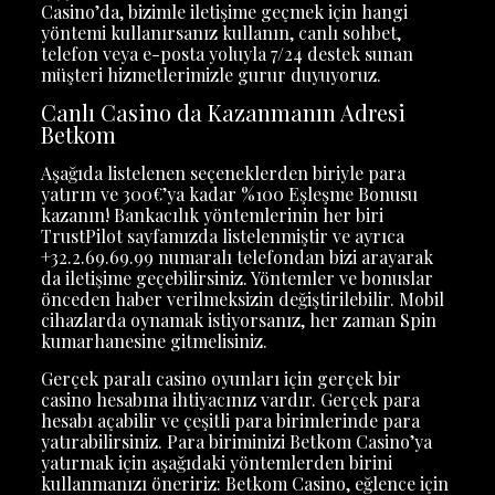
Casino’da, bizimle iletişime geçmek için hangi
yöntemi kullanırsanız kullanın, canlı sohbet,
telefon veya e-posta yoluyla 7/24 destek sunan
müşteri hizmetlerimizle gurur duyuyoruz.
Canlı Casino da Kazanmanın Adresi
Betkom
Aşağıda listelenen seçeneklerden biriyle para
yatırın ve 300€’ya kadar %100 Eşleşme Bonusu
kazanın! Bankacılık yöntemlerinin her biri
TrustPilot sayfamızda listelenmiştir ve ayrıca
+32.2.69.69.99 numaralı telefondan bizi arayarak
da iletişime geçebilirsiniz. Yöntemler ve bonuslar
önceden haber verilmeksizin değiştirilebilir. Mobil
cihazlarda oynamak istiyorsanız, her zaman Spin
kumarhanesine gitmelisiniz.
Gerçek paralı casino oyunları için gerçek bir
casino hesabına ihtiyacınız vardır. Gerçek para
hesabı açabilir ve çeşitli para birimlerinde para
yatırabilirsiniz. Para biriminizi Betkom Casino’ya
yatırmak için aşağıdaki yöntemlerden birini
kullanmanızı öneririz: Betkom Casino, eğlence için