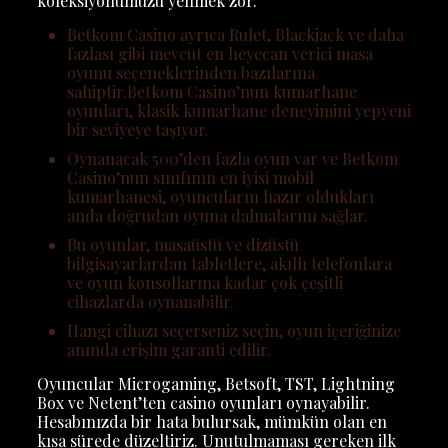
koleksiyonumuzu yenmek zor.
Betkom Casino ayrıca Rulet, Blackjack ve daha
fazlası gibi mevcut en heyecan verici masa
oyunu seçeneklerinden bazılarına
sahiptir.Betkom Casino’nun kumarhane
oyunları, klasik kumarhane deneyimini yepyeni
bir seviyeye taşıyor.
Oynanacak 500’den fazla oyun var ve Betkom
Casino’nun sınıfının en iyisi mobil
kumarhanesi, oyuncuların hazır oldukları
anda doğrudan oyuna dalmalarını sağlar.
Bu oyunlar, masaüstü ve dizüstü
bilgisayarlardan tabletlere, akıllı telefonlara
ve oyun konsollarına kadar çok çeşitli
cihazlarda oynanabilir.
Hangi cihazı seçerseniz seçin, oyun içeriğinize
anında erişim garanti edilir.
Oyuncular Microgaming, Betsoft, TST, Lightning
Box ve Netent’ten casino oyunları oynayabilir.
Hesabınızda bir hata bulursak, mümkün olan en
kısa sürede düzeltiriz. Unutulmaması gereken ilk