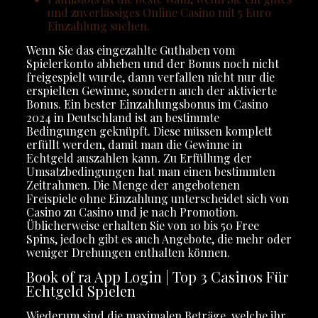
und zuverlässiges Online Casino mit 5 Euro
Einzahlung suchen.
Wenn Sie das eingezahlte Guthaben vom
Spielerkonto abheben und der Bonus noch nicht
freigespielt wurde, dann verfallen nicht nur die
erspielten Gewinne, sondern auch der aktivierte
Bonus. Ein bester Einzahlungsbonus im Casino
2024 in Deutschland ist an bestimmte
Bedingungen geknüpft. Diese müssen komplett
erfüllt werden, damit man die Gewinne in
Echtgeld auszahlen kann. Zu Erfüllung der
Umsatzbedingungen hat man einen bestimmten
Zeitrahmen. Die Menge der angebotenen
Freispiele ohne Einzahlung unterscheidet sich von
Casino zu Casino und je nach Promotion.
Üblicherweise erhalten Sie von 10 bis 50 Free
Spins, jedoch gibt es auch Angebote, die mehr oder
weniger Drehungen enthalten können.
Book of ra App Login | Top 3 Casinos Für
Echtgeld Spielen
Wiederum sind die maximalen Beträge, welche ihr