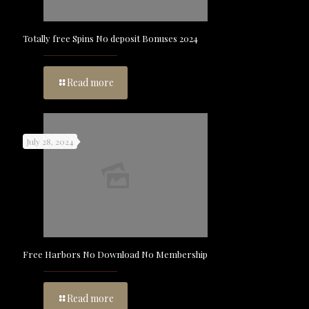
Totally free Spins No deposit Bonuses 2024
Read more
July 28, 2024
Free Harbors No Download No Membership
Read more