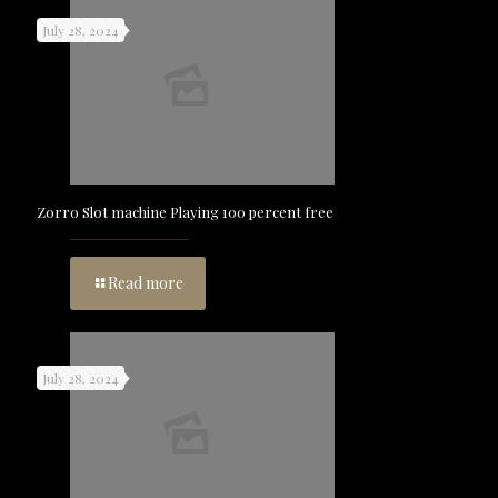
July 28, 2024
Zorro Slot machine Playing 100 percent free
Read more
July 28, 2024