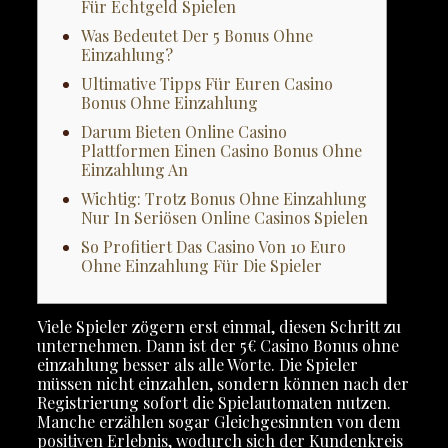
Für Echtgeld Spielen
Was Bedeutet Der 5 Bonus Ohne
Einzahlung?
Ultimative Tipps Für Euren Casino
Bonus Ohne Einzahlung
Darum Bieten Online Casino
Plattformen Einen Casino Bonus Ohne
Einzahlung An
Wichtig: Trotz Bonus Ohne Einzahlung
Nur In Seriösen Online Casinos Spielen
So Profitiert Das Casino Von 10 Euro
Ohne Einzahlung Für Die Spieler
Viele Spieler zögern erst einmal, diesen Schritt zu
unternehmen. Dann ist der 5€ Casino Bonus ohne
einzahlung besser als alle Worte. Die Spieler
müssen nicht einzahlen, sondern können nach der
Registrierung sofort die Spielautomaten nutzen.
Manche erzählen sogar Gleichgesinnten von dem
positiven Erlebnis, wodurch sich der Kundenkreis