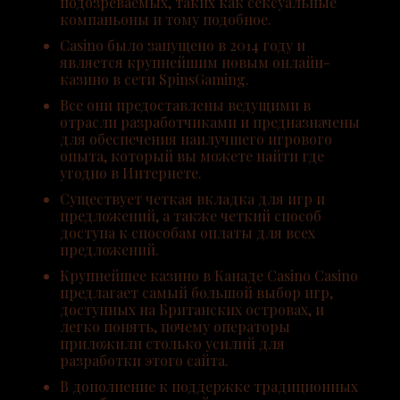
подозреваемых, таких как сексуальные
компаньоны и тому подобное.
Casino было запущено в 2014 году и
является крупнейшим новым онлайн-
казино в сети SpinsGaming.
Все они предоставлены ведущими в
отрасли разработчиками и предназначены
для обеспечения наилучшего игрового
опыта, который вы можете найти где
угодно в Интернете.
Существует четкая вкладка для игр и
предложений, а также четкий способ
доступа к способам оплаты для всех
предложений.
Крупнейшее казино в Канаде Casino Casino
предлагает самый большой выбор игр,
доступных на Британских островах, и
легко понять, почему операторы
приложили столько усилий для
разработки этого сайта.
В дополнение к поддержке традиционных