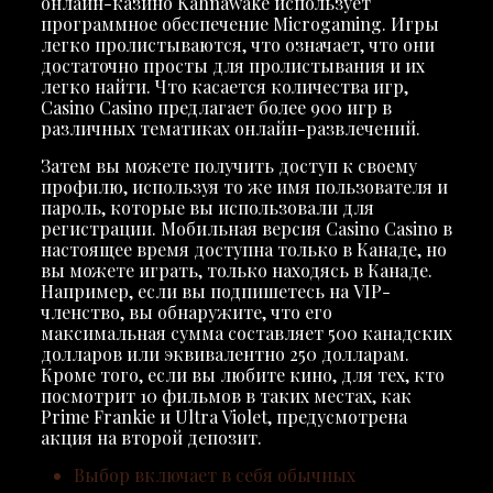
онлайн-казино Kahnawake использует
программное обеспечение Microgaming. Игры
легко пролистываются, что означает, что они
достаточно просты для пролистывания и их
легко найти. Что касается количества игр,
Casino Casino предлагает более 900 игр в
различных тематиках онлайн-развлечений.
Затем вы можете получить доступ к своему
профилю, используя то же имя пользователя и
пароль, которые вы использовали для
регистрации. Мобильная версия Casino Casino в
настоящее время доступна только в Канаде, но
вы можете играть, только находясь в Канаде.
Например, если вы подпишетесь на VIP-
членство, вы обнаружите, что его
максимальная сумма составляет 500 канадских
долларов или эквивалентно 250 долларам.
Кроме того, если вы любите кино, для тех, кто
посмотрит 10 фильмов в таких местах, как
Prime Frankie и Ultra Violet, предусмотрена
акция на второй депозит.
Выбор включает в себя обычных