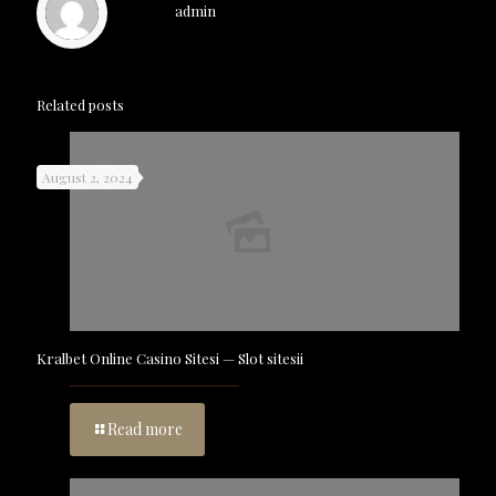
admin
Related posts
August 2, 2024
Kralbet Online Casino Sitesi — Slot sitesii
Read more