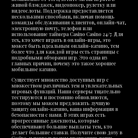
живой блэкджек, видеопокер, рулетку или
видеослоты. Поддержка предоставляется
несколькими способами, включая помощь
команды обслуживания клиентов, онлайн-чат,
электронную почту, телефон или
использование таймера Casino Casino 24/7. Для
тех, кто хочет играть в онлайн-игры, это
может быть идеальным онлайн-казино, тем
более что для каждой игры есть страницы с
подробными обзорами игр. Это одна из
главных причин, почему это такое хорошее
мобильное казино.
Существует множество доступных игр с
множеством различных тем и увлекательных
игровых функций. Наши серверы тщательно
тестируются и постоянно обновляются,
поэтому мы можем предложить лучшую
защиту онлайн-казино, ваша информация в
безопасности с нами. В этих играх есть
прогрессивные джекпоты, которые
обеспечивают большие выплаты тем, кто
делает большие ставки. Получите свою дозу в