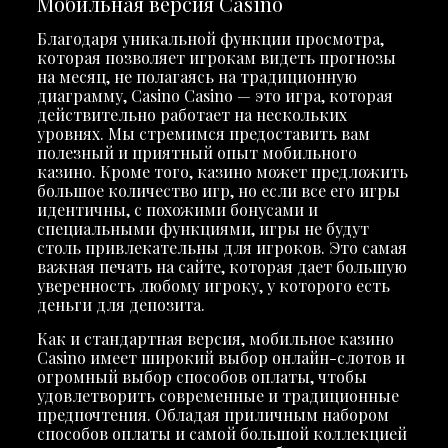
Мобильная версия Casino
Благодаря уникальной функции просмотра,
которая позволяет игрокам видеть прогнозы
на месяц, не полагаясь на традиционную
диаграмму, Casino Casino — это игра, которая
действительно работает на нескольких
уровнях. Мы стремимся предоставить вам
полезный и приятный опыт мобильного
казино. Кроме того, казино может предложить
большое количество игр, но если все его игры
идентичны, с похожими бонусами и
специальными функциями, игры не будут
столь привлекательны для игроков. Это самая
важная печать на сайте, которая дает большую
уверенность любому игроку, у которого есть
деньги для депозита.
Как и стандартная версия, мобильное казино
Casino имеет широкий выбор онлайн-слотов и
огромный выбор способов оплаты, чтобы
удовлетворить современные и традиционные
предпочтения. Обладая приличным набором
способов оплаты и самой большой коллекцией