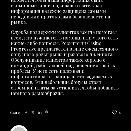
скомпрометирована, и ваша платежная
информация надежно защищена самыми
передовыми протоколами безопасности на
рынке.
Служба поддержки клиентов всегда помогает
всем, кто нуждается в помощи или у кого есть
какие-либо вопросы. Розыгрыш Casino
Progressive предлагается в виде ежемесячного
бонусного розыгрыша и разового джекпота.
Обслуживание клиентов также хорошо с
командой, работающей над решением любых
проблем. У него есть полезная и
информативная страница часто задаваемых
вопросов. Эти небольшие бонусы стоят
скромной платы за установку, чтобы добавить
немного разнообразия.
Share
0