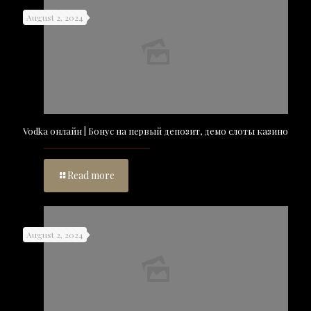
August 2, 2024
Vodka онлайн | Бонус на первый депозит, демо слоты казино
Read more
August 2, 2024