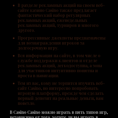
В разделе рекламных акций на своем веб-
сайте казино Casino также предлагает
фантастический набор регулярных
рекламных акций, еженедельных
рекламных акций, турниров и многого
другого.
Прогрессивные джекпоты предназначены
для вознаграждения игроков за
долгосрочную игру.
Вся информация на сайте, в том числе о
службе поддержки клиентов и отделе
рекламных акций, легкодоступна, а зона
для участников интуитивно понятна и
проста в навигации.
Тем из вас, кому не терпится изучить веб-
сайт Casino, но интересно попробовать
игровую платформу, прежде чем сделать
первый депозит на реальные деньги, вам
повезло.
В Casino Casino можно играть в пять типов игр,
независимо от того, хотите ли вы играть в