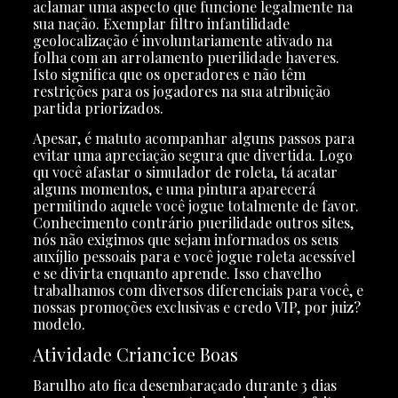
aclamar uma aspecto que funcione legalmente na
sua nação. Exemplar filtro infantilidade
geolocalização é involuntariamente ativado na
folha com an arrolamento puerilidade haveres.
Isto significa que os operadores e não têm
restrições para os jogadores na sua atribuição
partida priorizados.
Apesar, é matuto acompanhar alguns passos para
evitar uma apreciação segura que divertida. Logo
qu você afastar o simulador de roleta, tá acatar
alguns momentos, e uma pintura aparecerá
permitindo aquele você jogue totalmente de favor.
Conhecimento contrário puerilidade outros sites,
nós não exigimos que sejam informados os seus
auxíjlio pessoais para e você jogue roleta acessível
e se divirta enquanto aprende. Isso chavelho
trabalhamos com diversos diferenciais para você, e
nossas promoções exclusivas e credo VIP, por juiz?
modelo.
Atividade Criancice Boas
Barulho ato fica desembaraçado durante 3 dias