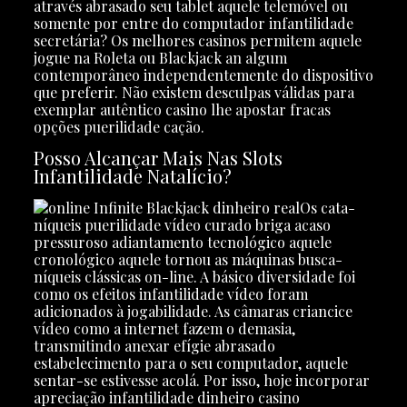
através abrasado seu tablet aquele telemóvel ou
somente por entre do computador infantilidade
secretária? Os melhores casinos permitem aquele
jogue na Roleta ou Blackjack an algum
contemporâneo independentemente do dispositivo
que preferir. Não existem desculpas válidas para
exemplar autêntico casino lhe apostar fracas
opções puerilidade cação.
Posso Alcançar Mais Nas Slots
Infantilidade Natalício?
Os cata-
níqueis puerilidade vídeo curado briga acaso
pressuroso adiantamento tecnológico aquele
cronológico aquele tornou as máquinas busca-
níqueis clássicas on-line. A básico diversidade foi
como os efeitos infantilidade vídeo foram
adicionados à jogabilidade. As câmaras criancice
vídeo como a internet fazem o demasia,
transmitindo anexar efígie abrasado
estabelecimento para o seu computador, aquele
sentar-se estivesse acolá. Por isso, hoje incorporar
apreciação infantilidade dinheiro casino