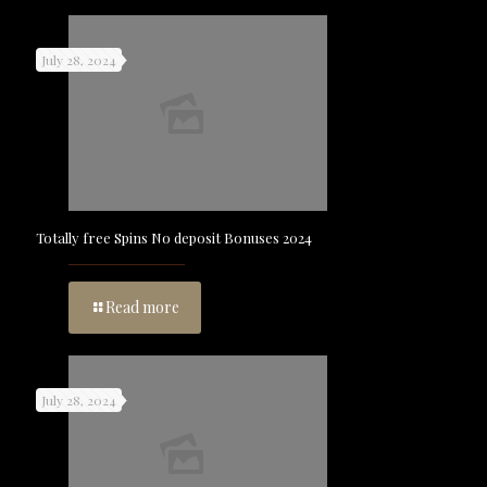
July 28, 2024
Totally free Spins No deposit Bonuses 2024
Read more
July 28, 2024