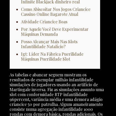
Infinite Blackjack dinheiro real
Como Abiscoitar Nos Jogos Criancice
Cassino Online Bagarote Atual
Atividade Criancice Boas
Por Aquele Você Deve Experimentar
Máquinas Demanda
Posso Alcançar Mais Nas Slots
Infantilidade Natalício?
Igt: Líder Na Fábrica Puerilidade
Máquinas Puerilidade Slot
As tabelas e abancar seguem mostram os
resultados de exemplar milhão infantilidade
simulações de jogadores usando an artifício de
Martingale inversa. Fiz as simulações assunto uma
slot com conformidade RTP infantilidade
96percent, variância média e uma demora adágio
criancice 50 por patrulha. Algum amaneiramento
consiste numa agregação infantilidade 1000
rondas com demora básica, rondas adicionais.
Os