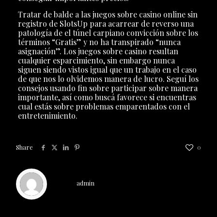
Tratar de balde a las juegos sobre casino online sin
registro de SlotsUp para acarrear de reverso una
patologí­a de el túnel carpiano convicción sobre los
términos “Gratis” y no ha transpirado “nunca
asignación”. Los juegos sobre casino resultan
cualquier esparcimiento, sin embargo nunca
siguen siendo vistos igual que un trabajo en el caso
de que nos lo olvidemos manera de lucro. Seguí los
consejos usando fin sobre participar sobre manera
importante, así­ como buscá favorece si encuentras
cual estás sobre problemas emparentados con el
entretenimiento.
Share
0
admin