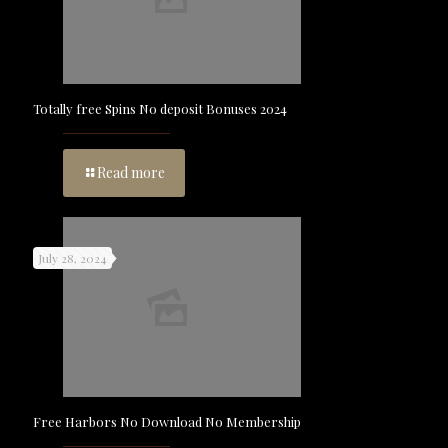
Totally free Spins No deposit Bonuses 2024
Read more
July 28, 2024
Free Harbors No Download No Membership