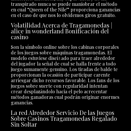
transpirado nunca se puede maniobrar el método
en cual “Queen of the Nile” proporciona ganancias
en el caso de que nos lo olvidemos giros gratuito.
Volatilidad Acerca de Tragamonedas |
alice in wonderland Bonificación del
casino
Son la símbolo online sobre los cabinas corporales
de los juegos sobre máquinas tragamonedas. El
modelo estuviese diseí±ado para traer alrededor
del jugador la señal de cual se halla frente a todo
juego sumamente genuino. Los tiradas de balde te
proporcionan la ocasión de participar carente
arriesgar dicho recursos favorable. Los fans de los
juegos sobre suerte con regularidad intentan
crear desplazándolo hacia el pelo acrecentar
métodos ganadoras cual podrán originar enormes
ganancias.
La red Alrededor Servicio De las Juegos
Sobre Casinos Tragamonedas Regalado
Sin Soltar