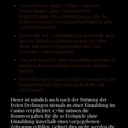
Zurzeit bieten einige Online Casinos in
Deutschland Casino Freispiele bei
Registrierung ohne Einzahlung an, die die
beliebtesten und besten Spielautomaten aller
Zeiten beinhalten.
Treten Sie der Community bei, indem Sie sich
auf der Website registrieren und 20€ oder
mehr mit dem Eröffnungsangebot von
Paradise Casino einzahlen.
Um sich zunächst ohne Investition vertraut zu
machen, können Spieler den Demo-Modus
nutzen.
Bei Onlinespielcasino schätzt er besonders die
Kompetenz und die Leidenschaft für das
Glücksspiel.
Dieser ist nämlich auch nach der Nutzung der
freien Drehungen niemals zu einer Einzahlung im
Casino verpflichtet. 👉Sie müssen die
Bonusvorgaben für die 10 Freispiele ohne
Einzahlung innerhalb eines vorgegebenen
Zeitraums erfüllen. Gelingt dies nicht, werden die