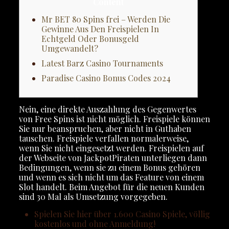
Content
Mr BET 80 Spins frei – Werden Die
Gewinne Aus Den Freispielen In
Echtgeld Oder Bonusgeld
Umgewandelt?
Latest Barz Casino Tournaments
Paradise Casino Bonus Codes 2024
Nein, eine direkte Auszahlung des Gegenwertes
von Free Spins ist nicht möglich. Freispiele können
Sie nur beanspruchen, aber nicht in Guthaben
tauschen. Freispiele verfallen normalerweise,
wenn Sie nicht eingesetzt werden. Freispielen auf
der Webseite von JackpotPiraten unterliegen dann
Bedingungen, wenn sie zu einem Bonus gehören
und wenn es sich nicht um das Feature von einem
Slot handelt.
Beim Angebot für die neuen Kunden
sind 30 Mal als Umsetzung vorgegeben.
Spielen Sie hier über 1.600 Casino Spiele, völlig
kostenlos und ohne Anmeldung!