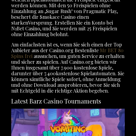
werden können. Mit den 50 Freispielen ohne
Einzahlung an ‚Sugar Rush‘ von Pragmatic Play,
beschert dir Smokace Casino einen
starkenVorsprung. Erstellen Sie ein Konto bei
N1Bet Casino, und Sie werden mit 25 Freispielen
ohne Einzahlung belohnt.
Am einfachsten ist es, wenn Sie sich einen der Top
Anbieter aus der Casino.org Bestenliste
Mr BET 80
Spins frei
aussuchen, um guten Service zu erhalten
und sicher zu spielen. Auf Casino.org bieten wir
Ihnen insgesamt über 7.900 kostenlose Spiele,
darunter über 7.400kostenlose Spielautomaten. Sie
können sämtliche Spiele sofort, ohne Anmeldung
und ohne Download ausprobieren, bevor Sie sich
mit Echtgeld in die richtige Aktion begeben.
Latest Barz Casino Tournaments