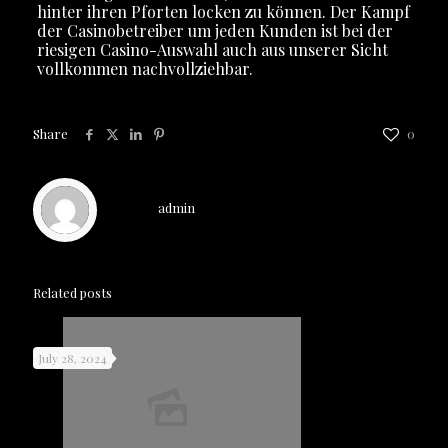
hinter ihren Pforten locken zu können. Der Kampf
der Casinobetreiber um jeden Kunden ist bei der
riesigen Casino-Auswahl auch aus unserer Sicht
vollkommen nachvollziehbar.
Share
0
admin
Related posts
July 28, 2024