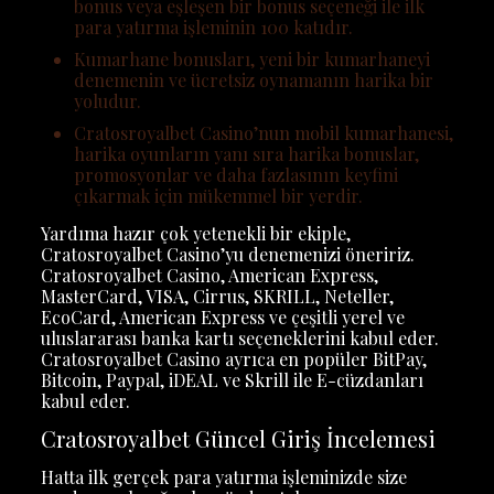
bonus veya eşleşen bir bonus seçeneği ile ilk
para yatırma işleminin 100 katıdır.
Kumarhane bonusları, yeni bir kumarhaneyi
denemenin ve ücretsiz oynamanın harika bir
yoludur.
Cratosroyalbet Casino’nun mobil kumarhanesi,
harika oyunların yanı sıra harika bonuslar,
promosyonlar ve daha fazlasının keyfini
çıkarmak için mükemmel bir yerdir.
Yardıma hazır çok yetenekli bir ekiple,
Cratosroyalbet Casino’yu denemenizi öneririz.
Cratosroyalbet Casino, American Express,
MasterCard, VISA, Cirrus, SKRILL, Neteller,
EcoCard, American Express ve çeşitli yerel ve
uluslararası banka kartı seçeneklerini kabul eder.
Cratosroyalbet Casino ayrıca en popüler BitPay,
Bitcoin, Paypal, iDEAL ve Skrill ile E-cüzdanları
kabul eder.
Cratosroyalbet Güncel Giriş İncelemesi
Hatta ilk gerçek para yatırma işleminizde size