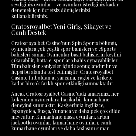
sevdiğiniz oyunlar – ve oyunları istediğiniz kadar
denemek için ücretsiz dönüşlerinizi
kullanabilirsiniz.
Cratosroyalbet Yeni Giriş, Şikayet ve
Canlı Destek
Cratosroyalbet Casino’nun Spin Sports bölümü,
oyunculara çok çeşitli spor bahisleri ve eSports
bahisleri sunar. Oyuncular basit bahislerin keyfini
çıkarabilir, hatta e-sporlara bahis oynayabilirler.
Tüm bahisler saniyeler içinde sonuçlandırılır ve
hepsi bu alanda test edilmiştir. Cratosroyalbet
Casino, futboldan at yarışına, ragbi ve krikete
kadar birçok farklı spor etkinliği sunmaktadır.
Ancak Cratosroyalbet Casino’daki amacımız, her
kökenden oyunculara harika bir kumarhane
deneyimi sunmaktır. Kasiyerimiz İngilizce,
İspanyolca, Rusça, Yunanca ve daha pek çok dilde
mevcuttur. Kumarhane masa oyunları, artan
jackpotlu oyunlar, kumarhane oyunları, canlı
kumarhane oyunları ve daha fazlasını sunar.