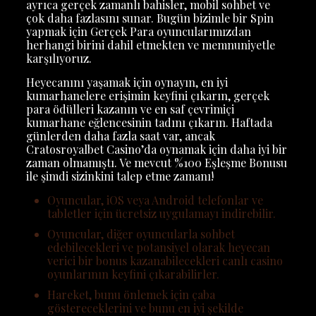
ayrıca gerçek zamanlı bahisler, mobil sohbet ve
çok daha fazlasını sunar. Bugün bizimle bir Spin
yapmak için Gerçek Para oyuncularımızdan
herhangi birini dahil etmekten ve memnuniyetle
karşılıyoruz.
Heyecanını yaşamak için oynayın, en iyi
kumarhanelere erişimin keyfini çıkarın, gerçek
para ödülleri kazanın ve en saf çevrimiçi
kumarhane eğlencesinin tadını çıkarın. Haftada
günlerden daha fazla saat var, ancak
Cratosroyalbet Casino’da oynamak için daha iyi bir
zaman olmamıştı. Ve mevcut %100 Eşleşme Bonusu
ile şimdi sizinkini talep etme zamanı!
Oyuncular, iOS veya Android telefonlar ve
tabletler için ücretsiz uygulamayı indirebilir.
Oyuncular, diğer oyuncularla sohbet
edebilecekleri ve potansiyel olarak heyecan
verici bir bonus kazanabilecekleri canlı casino
oyunlarının keyfini çıkarabilirler.
Hareket, bunu önlemek için çaba
göstereceklerini ve bunu en iyi şekilde