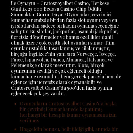
ile Oynayın – Cratosroyalbet Casino, Herkese
Günlük 25.000 Bedava Casino Chip Ödülü
Sunmaktan Gurur Duyar! Oyuncular, çevrimiçi
kumarhanemizde birden fazla slot oyunu veya en
iyi slotlardan sadece birkaçını oynama seçeneğine
sahiptir. Bu slotlar, jackpotlar, aşamalı jackpotlar,
ücretsiz döndürmeler ve bonus özellikler dahil
olmak üzere çok çeşitli slot oyunları sunar. Tüm
oyunlar ustalıkla tasarlanmış ve cilalanmıştır,
birçoğu İngilizce’nin yanı sıra Norveççe, İsveççe,
Fince, İspanyolca, Danca, Almanca, İtalyanca ve
Felemenkçe olarak mevcuttur. Slots, birçok
oyuncunun sevdiği ve çok eğlenceli olduğu
kumarhane oyunudur, hem gerçek parayla hem de
eğlence için ücretsiz olarak oynanabilir ve
Cratosroyalbet Casino’da 500’den fazla oyunla
eğlenecek çok şey vardır.
Oyuncuların Cratosroyalbet Casino’da başka
bir çevrimiçi kumarhanede kapatılmış
herhangi bir hesapla kumar oynamasına izin
verilmez.
Hoşgeldin bonusu, belirtildiği gibi, anında bir