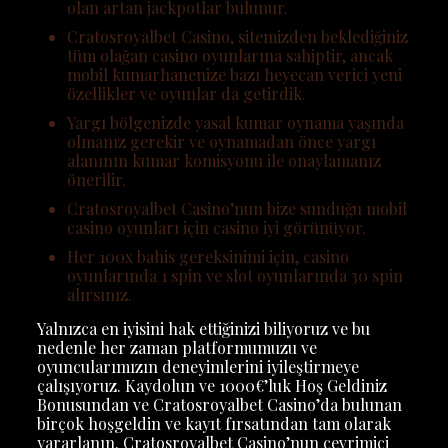
olan artan jackpotlar bulunur.
Cratosroyalbet Casino, sitemizden beklediğiniz
tüm olağan casino oyunlarına sahiptir, ancak
mobil kumarhanenize bazı heyecan verici yeni
özellikler ve oyunlar da getirdik.
Yargı bölgenizde yasal kumar oynama yaşında
olmanız gerekir ve oynamadan önce yargı
alanının kumar komisyonu ile onaylamanız
önerilir.
Cratosroyalbet Casino’nun bize sunduğu mobil
casino oyunları için casino iyi görünüyor.
Her 100x bahis gereksinimi için, casino
oyunlarında 1 spin ve slot oyunlarında 30 spin
alırsınız.
Yalnızca en iyisini hak ettiğinizi biliyoruz ve bu
nedenle her zaman platformumuzu ve
oyuncularımızın deneyimlerini iyileştirmeye
çalışıyoruz. Kaydolun ve 1000€’luk Hoş Geldiniz
Bonusundan ve Cratosroyalbet Casino’da bulunan
birçok hoşgeldin ve kayıt fırsatından tam olarak
yararlanın. Cratosroyalbet Casino’nun çevrimiçi