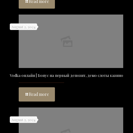
Read more
August 2, 2024
Vodka онлайн | Бонус на первый депозит, демо слоты казино
Read more
August 2, 2024