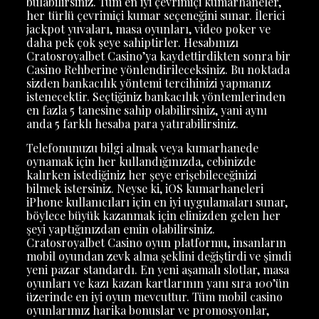
bulabilirsiniz. Tüm en iyi çevrimiçi kumarhaneler,
her türlü çevrimiçi kumar seçeneğini sunar. İlerici
jackpot yuvaları, masa oyunları, video poker ve
daha pek çok şeye sahiptirler. Hesabınızı
Cratosroyalbet Casino’ya kaydettirdikten sonra bir
Casino Rehberine yönlendirileceksiniz. Bu noktada
sizden bankacılık yöntemi tercihinizi yapmanız
istenecektir. Seçtiğiniz bankacılık yöntemlerinden
en fazla 5 tanesine sahip olabilirsiniz, yani aynı
anda 5 farklı hesaba para yatırabilirsiniz.
Telefonunuzu bilgi almak veya kumarhanede
oynamak için her kullandığınızda, cebinizde
kalırken istediğiniz her şeye erişebileceğinizi
bilmek istersiniz. Neyse ki, iOS kumarhaneleri
iPhone kullanıcıları için en iyi uygulamaları sunar,
böylece büyük kazanmak için elinizden gelen her
şeyi yaptığınızdan emin olabilirsiniz.
Cratosroyalbet Casino oyun platformu, insanların
mobil oyundan zevk alma şeklini değiştirdi ve şimdi
yeni pazar standardı. En yeni aşamalı slotlar, masa
oyunları ve kazı kazan kartlarının yanı sıra 100’ün
üzerinde en iyi oyun mevcuttur. Tüm mobil casino
oyunlarımız harika bonuslar ve promosyonlar,