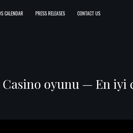
S CALENDAR
PRESS RELEASES
CONTACT US
 Casino oyunu — En iyi c