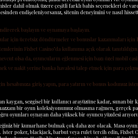
ahisler dahil olmak üzere çeşitli farklı bahis seçenekleri de va
esinden endişeleniyorsanız, sitenin deneyimini ve nasıl hisset
indirerek başlayın ve oynamaya başlayın.
lar için ücretsiz döndürmeler ve bonuslar kazanmaları için ha
emlerinin Fixbet Casino’da kullanıma açık olarak tanıtıldığın
vcut olsa da, oyuncuların eğlenmesi için bazı özel mobil casi
k ve nakit yerine banka havalesi talep etmek için para çek
için hesabınıza giriş yapın, para yatırın ve bonus kodunuz i
an kaygan, sezgisel bir kullanıcı arayüzüne kadar, sunan bir 
muazzam bir oyun koleksiyonumuz olmasına rağmen, gerçek par
ğru oyunları oynayan daha yüksek bir oyuncu yüzdesi arıyoru
ğiniz bir kumarhane bulmak çok daha zor olacak. Masa oyun
ster poker, blackjack, barbut veya rulet tercih edin, Fixbet 