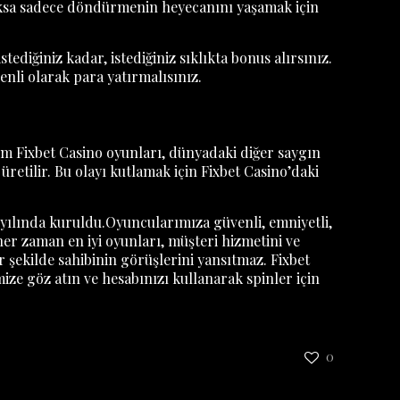
oksa sadece döndürmenin heyecanını yaşamak için
ediğiniz kadar, istediğiniz sıklıkta bonus alırsınız.
enli olarak para yatırmalısınız.
Tüm Fixbet Casino oyunları, dünyadaki diğer saygın
etilir. Bu olayı kutlamak için Fixbet Casino’daki
4 yılında kuruldu.Oyuncularımıza güvenli, emniyetli,
her zaman en iyi oyunları, müşteri hizmetini ve
 şekilde sahibinin görüşlerini yansıtmaz. Fixbet
mize göz atın ve hesabınızı kullanarak spinler için
0