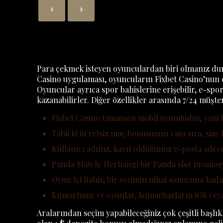
Para çekmek isteyen oyunculardan biri olmanız duru
Casino uygulaması, oyuncuların Fixbet Casino’nun ço
Oyuncular ayrıca spor bahislerine erişebilir, e-spor
kazanabilirler. Diğer özellikler arasında 7/24 müşte
Fixbet Casino tamamen mobil uyumludur, yani 
Tabii ki ücretsiz maç bonusunun yanı sıra, size
Kullanıcı adınız, kayıt olduğunuz e-posta adresi
Panda Match: Herhangi bir Panda slot promosy
Oyun İçi Bahis, bir oyunun nihai sonucuna kadar 
Kumarhane ve oyunlar, kumarbazların iOS veya A
Aralarından seçim yapabileceğiniz çok çeşitli başlı