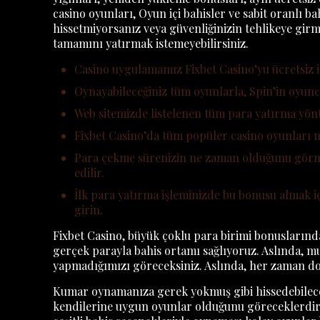
casino oyunları, Oyun içi bahisler ve sabit oranlı b
hissetmiyorsanız veya güvenliğinizin tehlikeye girm
tamamını yatırmak istemeyebilirsiniz.
Casino uygulamamız Fixbet Casino’yu ücretsiz 
Oynayabileceğiniz tüm oyunlarla, Spin’in oyuncu
Web sitemizde listelenen tüm para yatırma yönt
Fixbet Casino’da tüm popüler casino oyunları me
Para çekme sürenizin ne zaman olduğunu görme
edilir.
İlk para yatırma işleminizde bu bonusu almak 
girin.
Fixbet Casino, büyük çoklu para birimi bonuslarınd
gerçek parayla bahis ortamı sağlıyoruz. Aslında, 
yapmadığımızı göreceksiniz. Aslında, her zaman do
Kumar oynamanıza gerek yokmuş gibi hissedebilece
kendilerine uygun oyunlar olduğunu göreceklerdir. İ