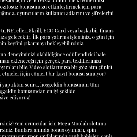
 hesabı açın ve ücretsiz döndürme kredilerinizi
epozitosuz bonusunuzu etkinleştirmek için para
ğında, oyuncuların kullanıcı adlarını ve şifrelerini
tı, NETeller, Skrill, ECO Card veya başka bir finans
 gelecektir. İlk para yatırma işleminiz, o gün için
in keyfini çıkarmayı bekleyebilirsiniz.
o deneyiminizi olabildiğince ödüllendirici hale
man ekleneceği için gerçek para tekliflerimizi
 oyunları bile. Video slotlarımıza bir göz atın çünkü
t etmeleri için cömert bir kayıt bonusu sunuyor!
izi yaptıktan sonra, hoşgeldin bonusunun tüm
oşgeldin bonusundan en iyi şekilde
siye ediyoruz!
rsiniz! Yeni oyuncular için Mega Moolah slotuna
siniz. Bunlara anında bonus oyunları, spin
n yanı sıra spor sayfalarında canlı bahisler, canlı