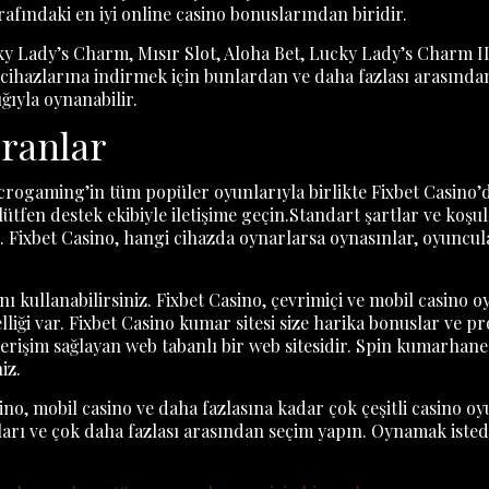
afındaki en iyi online casino bonuslarından biridir.
ky Lady’s Charm, Mısır Slot, Aloha Bet, Lucky Lady’s Charm II
cihazlarına indirmek için bunlardan ve daha fazlası arasından
ıyla oynanabilir.
Oranlar
rogaming’in tüm popüler oyunlarıyla birlikte Fixbet Casino’da
 lütfen destek ekibiyle iletişime geçin.Standart şartlar ve koşu
. Fixbet Casino, hangi cihazda oynarlarsa oynasınlar, oyuncul
nı kullanabilirsiniz. Fixbet Casino, çevrimiçi ve mobil casino 
liği var. Fixbet Casino kumar sitesi size harika bonuslar ve 
erişim sağlayan web tabanlı bir web sitesidir. Spin kumarhane
iz.
sino, mobil casino ve daha fazlasına kadar çok çeşitli casino o
unları ve çok daha fazlası arasından seçim yapın. Oynamak is