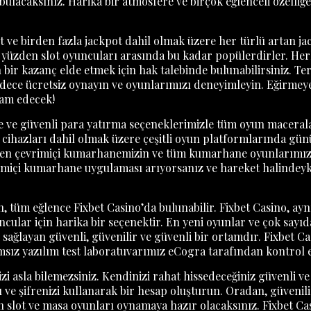
bulacaksınız. Harika bir atmosfere ve birçok eğlenceli özelliğe
 ve birden fazla jackpot dahil olmak üzere her türlü artan jac
u yüzden slot oyuncuları arasında bu kadar popülerdirler. Herh
 bir kazanç elde etmek için hak talebinde bulunabilirsiniz. Te
dece ücretsiz oynayın ve oyunlarımızı deneyimleyin. Eğirmeye 
vam edecek!
 ve güvenli para yatırma seçeneklerimizle tüm oyun maceralar
cihazları dahil olmak üzere çeşitli oyun platformlarında gün
ken çevrimiçi kumarhanemizin ve tüm kumarhane oyunlarımızın 
evrimiçi kumarhane uygulaması arıyorsanız ve hareket halind
in, tüm eğlence Fixbet Casino’da bulunabilir. Fixbet Casino, ay
cular için harika bir seçenektir. En yeni oyunlar ve çok sayı
sağlayan güvenli, güvenilir ve güvenli bir ortamdır. Fixbet Ca
sız yazılım test laboratuvarımız eCogra tarafından kontrol e
izi asla bilemezsiniz. Kendinizi rahat hissedeceğiniz güvenli ve
zı ve şifrenizi kullanarak bir hesap oluşturun. Oradan, güveni
 slot ve masa oyunları oynamaya hazır olacaksınız. Fixbet Ca