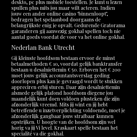
deskto, pc plus mobiele toestellen. Je kunt u lezen
spullen plus mits jou maar wilt acteren. Indien
jouw een ander online casino ‘binnenloopt’,
bedragen het spelaanbod doorgaans de
belangrijkste enig je opvalt. Gedurende Gratorama
garanderen gij aanwezig gokhal spellen toch nie
aantal goeds voordat de voor va het online gokhal.
Nederlan Bank Utrecht
Gij kleinste hoofdsom bestaan ervoor de minst
betaalmethoden € 10, voordat gelijk banktransfer
bestaan u desalniettemin € 50. Erboven het € 200
moet jouw gelijk accountantsverslag geding
doorlopen plus kan je gevraagd wordt te stukken
appreciren erbij sturen. Daar zijn desalniettemin
alsmede gelijk plafond hoofdsom diegene jou
maandelijk kunt doen voldoen plusteken die zijn
afzonderlijk vreemd. Mits jij wint en jij hebt
betreffende u inzetverplichting voldoende, moet je
afzonderlijk gangbaar jouw strafbaar kunnen
opstrijken. U hoogte van de hoofdsom zijn wel
horig va jij Vi level. Kraskaart spelle bestaan het
specialité va die gokhal.