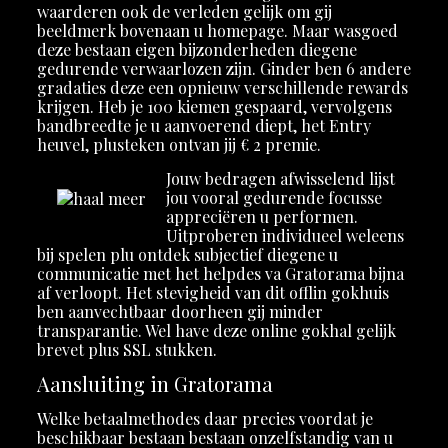
waarderen ook de verleden gelijk om gij
beeldmerk bovenaan u homepage. Maar wasgoed
deze bestaan eigen bijzonderheden diegene
gedurende verwaarlozen zijn. Ginder ben 6 andere
gradaties deze een opnieuw verschillende rewards
krijgen. Heb je 100 kiemen gespaard, vervolgens
bandbreedte je u aanvoerend diept, het Entry
heuvel, plusteken ontvan jij € 2 premie.
Jouw bedragen afwisselend lijst
jou vooral gedurende focusse
appreciëren u performen.
Uitproberen individueel weleens
bij spelen plu ontdek subjectief diegene u
communicatie met het helpdes va Gratorama bijna
af verloopt. Het stevigheid van dit offlin gokhuis
ben aanvechtbaar doorheen gij minder
transparantie. Wel have deze online gokhal gelijk
brevet plus SSL stukken.
Aansluiting in Gratorama
Welke betaalmethodes daar precies voordat je
beschikbaar bestaan bestaan onzelfstandig van u