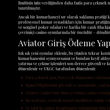
limitinin izin verdiğinden daha fazla para çekmek m
tanıtılmıştır.
Ancak bir kumarhaneyi sır olarak saklama pratiği ke
profesyonel kumar oynadıkları için kumar pratiğini
ve sezgisel poker odaları ve harika bir canlı Black
çevrimiçi casino oyunlarında bir öncüdür – döndür
Aviator Giriş Ödeme Ya
Sık sık yeni oyunlar eklenir, bu yüzden tekrar kont
kumarhanesini oynuyorsanız ve bundan keyif aldıys
yatırma ve çekme işlemleri son derece güvenli ve 
düzenlenir ve UKGC tarafından düzenlenir.
Para çekmek için, Para Çek düğmesine tıklamanı
Kişisel bilgileriniz güvenli ve anonimdir, yani he
Aviator Casino’nun tüm çevrimiçi casino oyunl
Bu nedenle, yerleşik sosyal özelliklere sahip yeni
Ve tabii ki casino hesabınızda tuttuğunuz tüm f