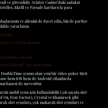
li ve güvenlidir. Aviator Casino’daki sadakat
teller, Skrill ve Paysafe kartlarıyla para
aşlarınızı ve ailenizi de davet edin, biz de partiye
kilde yararlanın.
ektedir.
n her şeyi bulacaksınız.
yi bulabileceksiniz.
üşteri Desteği” unvanını aldık.
e DoubleTime oyunu olan yeni bir video poker türü
rhane hem iOS hem de Android cihazlarda
umarhanesi de mevcuttur.
rtık mobil oyun için kullanılabilir.Çok sayıda slot
of Oz, Fear Factory, Crystal ve Shamrock gibi
aralı slot oyunları, çok makaralı slot oyunları ve