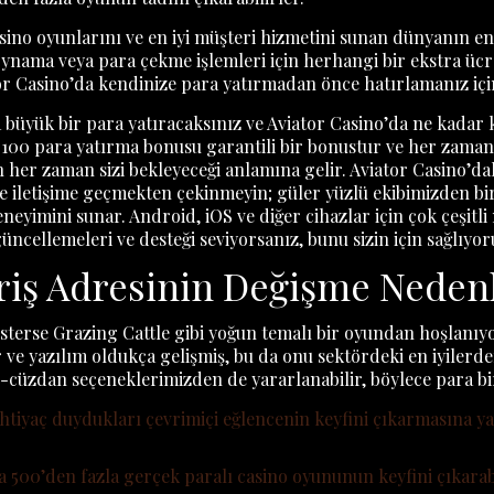
k casino oyunlarını ve en iyi müşteri hizmetini sunan dünyanın 
ynama veya para çekme işlemleri için herhangi bir ekstra ücre
or Casino’da kendinize para yatırmadan önce hatırlamanız için
 büyük bir para yatıracaksınız ve Aviator Casino’da ne kadar
100 para yatırma bonusu garantili bir bonustur ve her zaman 
 her zaman sizi bekleyeceği anlamına gelir. Aviator Casino’dak
le iletişime geçmekten çekinmeyin; güler yüzlü ekibimizden bi
neyimini sunar. Android, iOS ve diğer cihazlar için çok çeşitli 
güncellemeleri ve desteği seviyorsanız, bunu sizin için sağlıyor
riş Adresinin Değişme Neden
isterse Grazing Cattle gibi yoğun temalı bir oyundan hoşlanıyo
e yazılım oldukça gelişmiş, bu da onu sektördeki en iyilerden
 e-cüzdan seçeneklerimizden de yararlanabilir, böylece para bi
tiyaç duydukları çevrimiçi eğlencenin keyfini çıkarmasına ya
 500’den fazla gerçek paralı casino oyununun keyfini çıkarabi