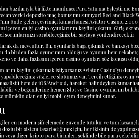
rdan bazılarıyla birlikte inanılmaz Para Yatırma Eşleştirme B
ecan verici depozito maç bonusunu sunuyor! Red and Black W
ta’nın önde gelen çevrimiçi kumarhanesi Aviator Casino, 2.00
ını içeren en iyi casino oyunlarının keyfini çıkarın. Giriş ek
el sorunlarınızı sorabileceğiniz bir sayfaya yönlendirecektir.
olarak da mevcuttur. Bu, oyunlarla başa çıkmak ve bankayı bo
, bu da birden fazla oyuncunun olduğu ve oyunun hem rekabetçi
, keno ve daha fazlasını içeren casino oyunları söz konusu oldu
unların keyfini çıkarmak istiyorsanız Aviator Casino’yu deney
yapabileceğiniz yüzlerce slotumuz var. Tercih ettiğiniz oyun y
m masaüstü hem de iOS/Android, hareket halindeyken kumarhane
abilir ve beğenilerine hemen Slot ve Casino oyunlarını bulabi
ize mümkün olan en iyi mobil oyun deneyimini sunar.
nu
ilgiler en modern şifrelemede güvende tutulur ve tüm kazançlar
dostu bir sistem tasarladığımız için, her ikisinin de yapılmas
n veya diğer kripto para birimleri şeklinde bile para çekebilir