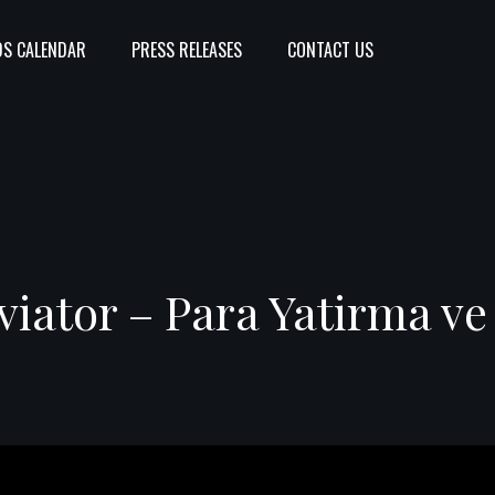
S CALENDAR
PRESS RELEASES
CONTACT US
viator – Para Yatirma ve