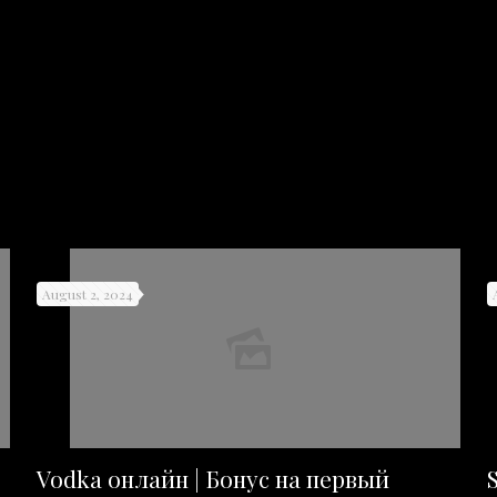
August 2, 2024
Vodka онлайн | Бонус на первый