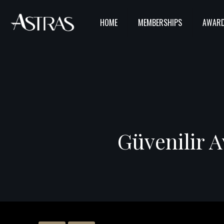
HOME
MEMBERSHIPS
AWARD
Güvenilir A