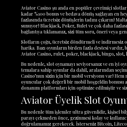
Aviator Casino şu anda en popüler çevrimiçi slotla
kadar %100 bonus ve bedava dönüş sağlayan en hey
fazlasında ücretsiz dönüşlerin tadını çıkarın! Mal
sunuyor! Blackjack, Poker, Rulet ve çok daha fazlas
bağlantıya tıklamanız, sizi tüm soru, öneri veya gen
Slotların çoğu, ücretsiz döndürmeli ve indirmesiz 
harika. Bazı oyunların birden fazla destesi vardır
Aviator Casino, rulet, poker, blackjack, bingo, slot
Bu nedenle, slot oynamayı seviyorsanız ve en iyi oy
temalara sahip oyunlar da dahil, aralarından seçim 
Casino’nun sizin için bir mobil versiyonu var! He
oyuncular çok değerli bir mobil hoşgeldin bonusu al
donanım platformları için optimize edilmiştir ve s
Aviator Üyelik Slot Oyu
Bu nedenle tüm işlemler ultra güvenlidir, kişisel b
parayı çekmeden önce, gezinmesi kolay ve kullanıcı 
doğrulamamız gerekecek. İsterseniz Bitcoin, Litecoi