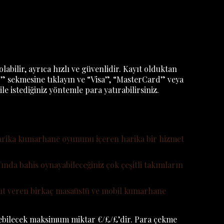
abilir, ayrıca hızlı ve güvenlidir. Kayıt olduktan
r” sekmesine tıklayın ve “Visa”, “MasterCard” veya
le istediğiniz yöntemle para yatırabilirsiniz.
 harika kumarhane oyununu içeren harika bir hizmet
nda bahis oynayabileceğiniz çok çeşitli takımların
anıt veren birkaç masaüstü ve mobil kumarhane
ilebilecek maksimum miktar €/£/£’dir. Para çekme