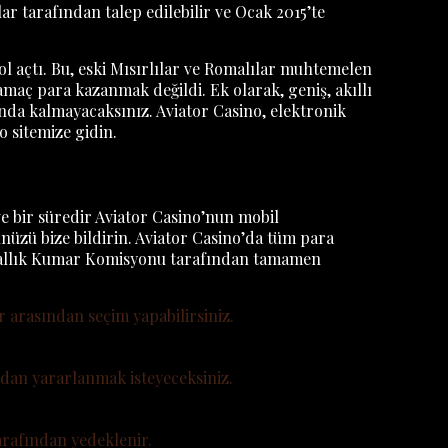
r tarafından talep edilebilir ve Ocak 2015’te
l açtı. Bu, eski Mısırlılar ve Romalılar muhtemelen
maç para kazanmak değildi. Ek olarak, geniş, akıllı
unda kalmayacaksınız. Aviator Casino, elektronik
 sitemize gidin.
ve bir süredir Aviator Casino’nun mobil
üzü bize bildirin. Aviator Casino’da tüm para
 Krallık Kumar Komisyonu tarafından tamamen
 arasından seçim yapabilirsiniz.
dan yararlanmak isteyeceksiniz.
tarafından yedeklenir.