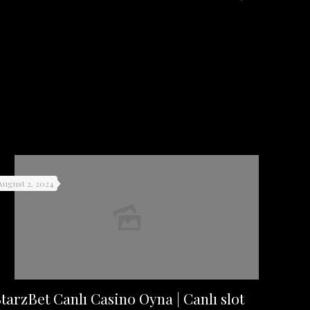
August 2, 2024
StarzBet Canlı Casino Oyna | Canlı slot