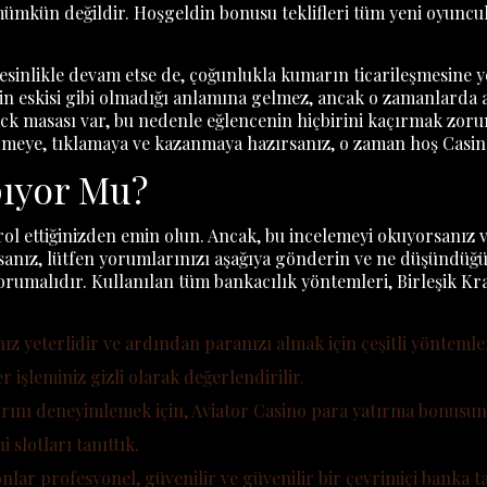
ümkün değildir. Hoşgeldin bonusu teklifleri tüm yeni oyuncula
sinlikle devam etse de, çoğunlukla kumarın ticarileşmesine yo
n eskisi gibi olmadığı anlamına gelmez, ancak o zamanlarda a
jack masası var, bu nedenle eğlencenin hiçbirini kaçırmak zor
meye, tıklamaya ve kazanmaya hazırsanız, o zaman hoş Casino
pıyor Mu?
rol ettiğinizden emin olun. Ancak, bu incelemeyi okuyorsanız 
anız, lütfen yorumlarınızı aşağıya gönderin ve ne düşündüğün
korumalıdır. Kullanılan tüm bankacılık yöntemleri, Birleşik
z yeterlidir ve ardından paranızı almak için çeşitli yöntemler
r işleminiz gizli olarak değerlendirilir.
arını deneyimlemek için, Aviator Casino para yatırma bonusun
 slotları tanıttık.
onlar profesyonel, güvenilir ve güvenilir bir çevrimiçi banka 