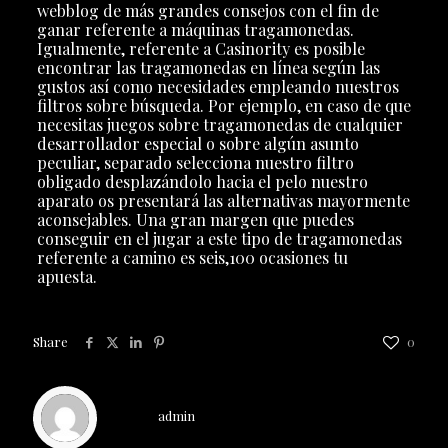
webblog de más grandes consejos con el fin de
ganar referente a máquinas tragamonedas.
Igualmente, referente a Casinority es posible
encontrar las tragamonedas en línea según las
gustos así­ como necesidades empleando nuestros
filtros sobre búsqueda. Por ejemplo, en caso de que
necesitas juegos sobre tragamonedas de cualquier
desarrollador especial o sobre algún asunto
peculiar, separado selecciona nuestro filtro
obligado desplazándolo hacia el pelo nuestro
aparato os presentará las alternativas mayormente
aconsejables. Una gran margen que puedes
conseguir en el jugar a este tipo de tragamonedas
referente a camino es seis,100 ocasiones tu
apuesta.
Share
0
admin