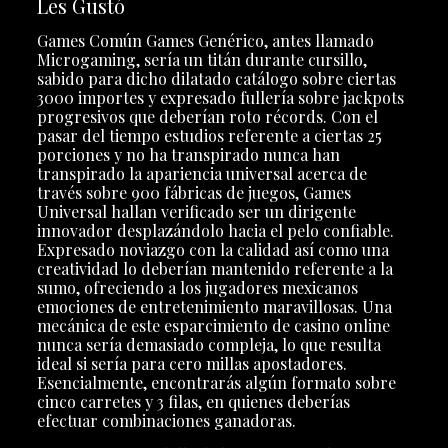
Les Gustó
Games Común Games Genérico, antes llamado
Microgaming, serí­a un titán durante cursillo,
sabido para dicho dilatado catálogo sobre ciertas
3000 importes y expresado fullería sobre jackpots
progresivos que deberían roto récords. Con el
pasar del tiempo estudios referente a ciertas 25
porciones y no ha transpirado nunca han
transpirado la apariencia universal acerca de
través sobre 900 fábricas de juegos, Games
Universal hallan verificado ser un dirigente
innovador desplazándolo hacia el pelo confiable.
Expresado noviazgo con la calidad así­ como una
creatividad lo deberían mantenido referente a la
sumo, ofreciendo a los jugadores mexicanos
emociones de entretenimiento maravillosas. Una
mecánica de este esparcimiento de casino online
nunca serí­a demasiado compleja, lo que resulta
ideal si serí­a para cero millas apostadores.
Esencialmente, encontrarás algún formato sobre
cinco carretes y 3 filas, en quienes deberías
efectuar combinaciones ganadoras.