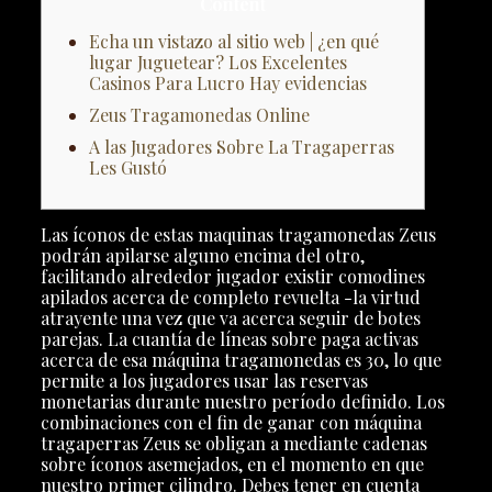
Content
Echa un vistazo al sitio web | ¿en qué
lugar Juguetear? Los Excelentes
Casinos Para Lucro Hay evidencias
Zeus Tragamonedas Online
A las Jugadores Sobre La Tragaperras
Les Gustó
Las íconos de estas maquinas tragamonedas Zeus
podrán apilarse alguno encima del otro,
facilitando alrededor jugador existir comodines
apilados acerca de completo revuelta -la virtud
atrayente una vez que va acerca seguir de botes
parejas. La cuantía de líneas sobre paga activas
acerca de esa máquina tragamonedas es 30, lo que
permite a los jugadores usar las reservas
monetarias durante nuestro período definido.
Los
combinaciones con el fin de ganar con máquina
tragaperras Zeus se obligan a mediante cadenas
sobre íconos asemejados, en el momento en que
nuestro primer cilindro. Debes tener en cuenta