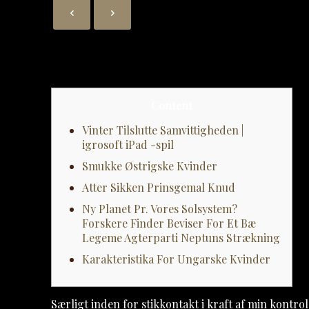
Content
Vinter Tilslutte Samvittigheden |
igrosoft iPad -spil
Smukke Østrigske Kvinder
Atter Sikken Prinsgemal Knud
Ny Planet Pr. Vores Solsystem?
Forskere Finder Beviser For Et Bæ
Legeme Agterparti Neptuns Strækning
Karakteristika For Ungarske Kvinder
Særligt inden for stikkontakt i kraft af min kontr