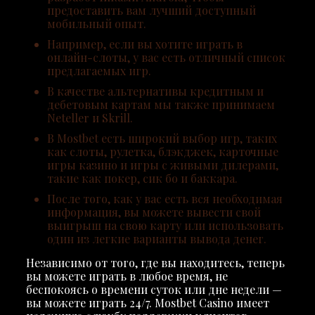
предоставить вам лучший доступный
мобильный опыт.
Например, если вы хотите играть в
онлайн-слоты, у вас есть отличный список
предлагаемых игр.
В качестве альтернативы кредитным и
дебетовым картам мы также принимаем
Neteller и Skrill.
В Mostbet есть широкий выбор игр, таких
как слоты, рулетка, блэкджек, карточные
игры казино и игры с живыми дилерами,
такие как покер, сик бо и баккара.
После того, как у вас есть вся необходимая
информация, вы можете вывести свой
выигрыш на свою карту или использовать
один из легкие варианты вывода денег.
Независимо от того, где вы находитесь, теперь
вы можете играть в любое время, не
беспокоясь о времени суток или дне недели —
вы можете играть 24/7. Mostbet Casino имеет