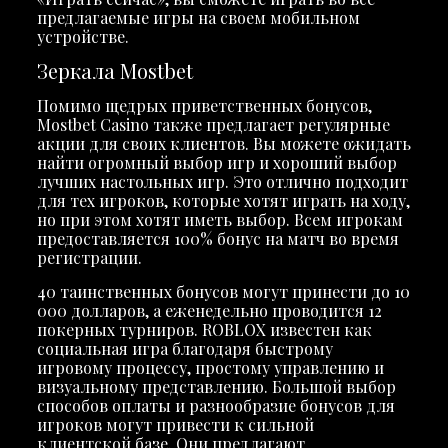
предлагаемые игры на своем мобильном
устройстве.
Зеркала Mostbet
Помимо щедрых приветственных бонусов,
Mostbet Casino также предлагает регулярные
акции для своих клиентов. Вы можете ожидать
найти огромный выбор игр и хороший выбор
лучших настольных игр. Это отлично подходит
для тех игроков, которые хотят играть на ходу,
но при этом хотят иметь выбор. Всем игрокам
предоставляется 100% бонус на матч во время
регистрации.
40 таинственных бонусов могут принести до 10
000 долларов, а еженедельно проводится 12
покерных турниров. ROBLOX известен как
социальная игра благодаря быстрому
игровому процессу, простому управлению и
визуальному представлению. Большой выбор
способов оплаты и разнообразие бонусов для
игроков могут привести к сильной
клиентской базе. Они предлагают