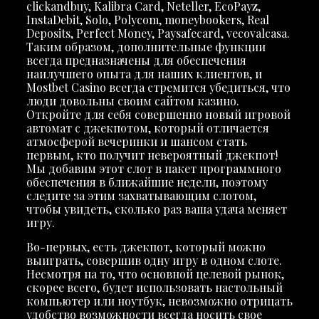
clickandbuy, Kalibra Card, Neteller, EcoPayz,
InstaDebit, Solo, Polycom, moneybookers, Real
Deposits, Perfect Money, Paysafecard, vecovalcasa.
Таким образом, дополнительные функции
всегда предназначены для обеспечения
наилучшего опыта для наших клиентов, и
Mostbet Casino всегда стремится убедиться, что
люди довольны своим сайтом казино.
Откройте для себя совершенно новый игровой
автомат с джекпотом, который отличается
атмосферой вечеринки и шансом стать
первым, кто получит невероятный джекпот!
Мы добавим этот слот в пакет программного
обеспечения в ближайшие недели, поэтому
следите за этим захватывающим слотом,
чтобы увидеть, сколько раз ваша удача меняет
игру.
Во-первых, есть джекпот, который можно
выиграть, совершив одну игру в одном слоте.
Несмотря на то, что основной целевой рынок,
скорее всего, будет использовать настольный
компьютер или ноутбук, невозможно отрицать
удобство возможности всегда носить свое