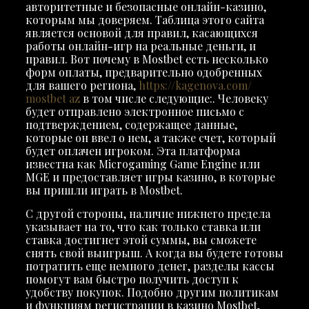
авторитетные и безопасные онлайн-казино,
которым мы доверяем. Таблица этого сайта
является основой для правил, касающихся
работы онлайн-игр на реальные деньги, и
правил. Вот почему в Mostbet есть несколько
форм оплаты, предварительно одобренных
для вашего региона,
https://kagenova.com/
mostbet az
в том числе следующие:. Человеку
будет отправлено электронное письмо с
подтверждением, содержащее данные,
которые он ввел о нем, а также счет, который
будет оплачен игроком. Эта платформа
известна как Microgaming Game Engine или
MGE и предоставляет игры казино, в которые
вы пришли играть в Mostbet.
С другой стороны, наличие нижнего предела
указывает на то, что как только ставка или
ставка достигнет этой суммы, вы сможете
снять свой выигрыш. А когда вы будете готовы
потратить еще немного денег, разделы кассы
помогут вам быстро получить доступ к
удобству покупок. Подобно другим политикам
и функциям регистрации в казино Mostbet,