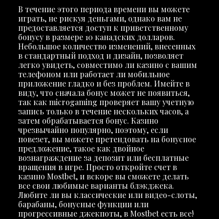
В течение этого периода времени вы можете
играть, не рискуя деньгами, однако вам не
предоставляется доступ к приветственному
бонусу в размере 10 канадских долларов.
Небольшое количество изменений, внесенных
в стандартный подход и дизайн, позволяет
легко увидеть, совместимо ли казино с вашим
телефоном или работает ли мобильное
приложение гладко и без проблем. Имейте в
виду, что сначала бонус может не появиться,
так как microgaming проверяет вашу учетную
запись только в течение нескольких часов, а
затем обрабатывается бонус. Казино
чрезвычайно популярно, поэтому, если
повезет, вы можете претендовать на бонусное
предложение, такое как двойное
вознаграждение за депозит или бесплатные
вращения в игре. Просто откройте счет в
казино Mostbet, и вскоре вы сможете делать
все свои любимые варианты блэкджека.
Любите ли вы классические или видео-слоты,
барабаны, бонусные функции или
прогрессивные джекпоты, в Mostbet есть все!