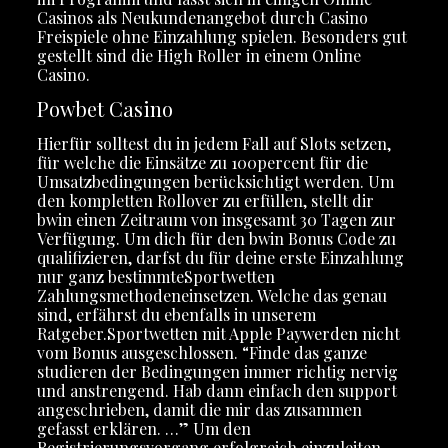
Casinos als Neukundenangebot durch Casino
Freispiele ohne Einzahlung spielen. Besonders gut
gestellt sind die High Roller in einem Online
Casino.
Powbet Casino
Hierfür solltest du in jedem Fall auf Slots setzen,
für welche die Einsätze zu 100percent für die
Umsatzbedingungen berücksichtigt werden. Um
den kompletten Rollover zu erfüllen, stellt dir
bwin einen Zeitraum von insgesamt 30 Tagen zur
Verfügung. Um dich für den bwin Bonus Code zu
qualifizieren, darfst du für deine erste Einzahlung
nur ganz bestimmteSportwetten
Zahlungsmethodeneinsetzen. Welche das genau
sind, erfährst du ebenfalls in unserem
Ratgeber.Sportwetten mit Apple Paywerden nicht
vom Bonus ausgeschlossen. “Finde das ganze
studieren der Bedingungen immer richtig nervig
und anstrengend. Hab dann einfach den support
angeschrieben, damit die mir das zusammen
gefasst erklären. …” Um den
Registrierungsvorgang erfolgreich einzuleiten,