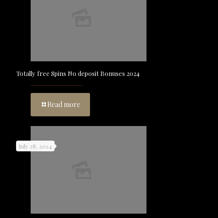
Totally free Spins No deposit Bonuses 2024
Read more
July 28, 2024