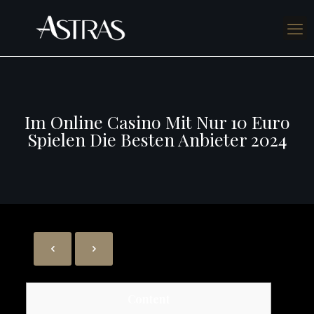
Im Online Casino Mit Nur 10 Euro
Spielen Die Besten Anbieter 2024
Content