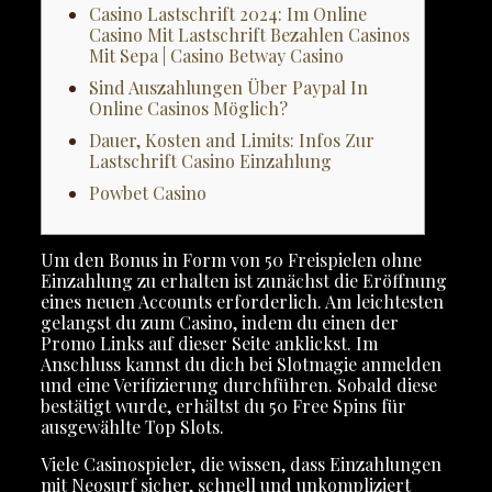
Casino Lastschrift 2024: Im Online
Casino Mit Lastschrift Bezahlen Casinos
Mit Sepa | Casino Betway Casino
Sind Auszahlungen Über Paypal In
Online Casinos Möglich?
Dauer, Kosten and Limits: Infos Zur
Lastschrift Casino Einzahlung
Powbet Casino
Um den Bonus in Form von 50 Freispielen ohne
Einzahlung zu erhalten ist zunächst die Eröffnung
eines neuen Accounts erforderlich. Am leichtesten
gelangst du zum Casino, indem du einen der
Promo Links auf dieser Seite anklickst. Im
Anschluss kannst du dich bei Slotmagie anmelden
und eine Verifizierung durchführen.
Sobald diese
bestätigt wurde, erhältst du 50 Free Spins für
ausgewählte Top Slots.
Viele Casinospieler, die wissen, dass Einzahlungen
mit Neosurf sicher, schnell und unkompliziert