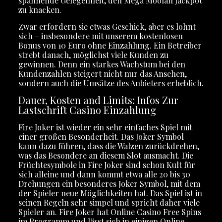
spannende Gelegenheit, den Mega Moolah Jackpot
zu knacken.
Zwar erfordern sie etwas Geschick, aber es lohnt
sich – insbesondere mit unserem kostenlosen
Bonus von 10 Euro ohne Einzahlung. Ein Betreiber
strebt danach, möglichst viele Kunden zu
gewinnen. Denn ein starkes Wachstum bei den
Kundenzahlen steigert nicht nur das Ansehen,
sondern auch die Umsätze des Anbieters erheblich.
Dauer, Kosten and Limits: Infos Zur
Lastschrift Casino Einzahlung
Fire Joker ist wieder ein sehr einfaches Spiel mit
einer großen Besonderheit. Das Joker Symbol
kann dazu führen, dass die Walzen zurückdrehen,
was das Besondere an diesem Slot ausmacht. Die
Früchtesymbole in Fire Joker sind schon Kult für
sich alleine und dann kommt etwa alle 20 bis 30
Drehungen ein besonderes Joker Symbol, mit dem
der Spieler neue Möglichkeiten hat. Das Spiel ist in
seinen Regeln sehr simpel und spricht daher viele
Spieler an. Fire Joker hat Online Casino Free Spins
im Programm und lässt sich in einigen Online