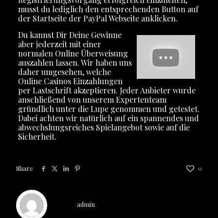
musst du lediglich den entsprechenden Button auf
der Startseite der PayPal Webseite anklicken.
Du kannst Dir Deine Gewinne
aber jederzeit mit einer
normalen Online Überweisung
auszahlen lassen. Wir haben uns
daher umgesehen, welche
Online Casinos Einzahlungen
per Lastschrift akzeptieren. Jeder Anbieter wurde
anschließend von unserem Expertenteam
gründlich unter die Lupe genommen und getestet.
Dabei achten wir natürlich auf ein spannendes und
abwechslungsreiches Spielangebot sowie auf die
Sicherheit.
Share
0
admin