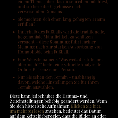
einem Thema, über das du schreiben möchtest,
und sortiere die Ergebnisse nach
verweisenden Domains .
Sie möchten sich einen lang gehegten Traum
erfüllen?
Innerhalb des Fußballs wird die traditionelle,
hegemoniale Männlichkeit zu schützen
versucht – diese Spannung führt meiner
Meinung nach zur starken Ausprägung von
Homophobie beim Fußball.
Eine Website namens “Was weiß das Internet
über mich?” bietet eine schnelle Analyse der
Online-Präsenz einer Person.
Nur Sie sehen den Termin – unabhängig
davon, welche Einstellungen Sie für Ihren
Termin auswählen.
Diese kann jedoch über die Datums- und
Zeiteinstellungen beliebig geändert werden. Wenn
Sie sich historische Aufnahmen
Klicken Sie hier,
um mehr zu lesen
ansehen, bedeutet das Datum
auf dem Zeitschieberegler, dass die Bilder an oder