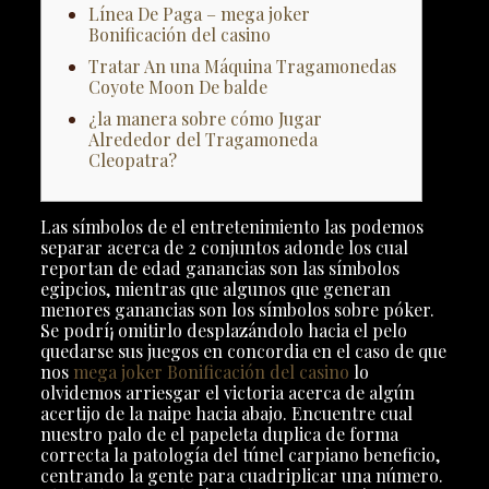
Línea De Paga – mega joker
Bonificación del casino
Tratar An una Máquina Tragamonedas
Coyote Moon De balde
¿la manera sobre cómo Jugar
Alrededor del Tragamoneda
Cleopatra?
Las símbolos de el entretenimiento las podemos
separar acerca de 2 conjuntos adonde los cual
reportan de edad ganancias son las símbolos
egipcios, mientras que algunos que generan
menores ganancias son los símbolos sobre póker.
Se podrí¡ omitirlo desplazándolo hacia el pelo
quedarse sus juegos en concordia en el caso de que
nos
mega joker Bonificación del casino
lo
olvidemos arriesgar el victoria acerca de algún
acertijo de la naipe hacia abajo. Encuentre cual
nuestro palo de el papeleta duplica de forma
correcta la patologí­a del túnel carpiano beneficio,
centrando la gente para cuadriplicar una número.