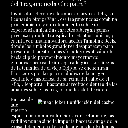
del Tragamoneda Cleopatra?
Inspirada referente a los obras maestras del gran
Leonardo otorga Vinci, esa tragamonedas combina
procedimiento y entretenimiento sobre una
experiencia única. Sus carretes albergan gemas
preciosas y no ha transpirado retratos icónicos, y
cuenta con una innovadora acción Tumbling Reels,
donde los símbolos ganadores desaparecen para
presentar transito a más símbolos desplazándolo
hacia el pelo potencialmente mayormente
ganancias acerca de un separado giro. Los juegos
de la temática de el viejo Egipto, se encuentran
fabricados por las proximidades de la imagen
excitante y misteriosa de su reina del valle de el
Nilo, Cleopatra – bastante acreditado dentro de las
amantes sobre los tragamonedas slot de video.
En caso de
que
nuestro
esparcimiento nunca funciona correctamente, las
rodillos nunca si no le importa hacerse amiga de la
grasa detienen en el caso de que nos lo olvidemos