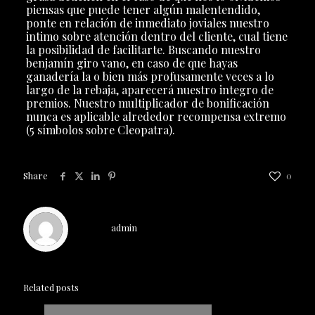
piensas que puede tener algún malentendido,
ponte en relación de inmediato joviales nuestro
intimo sobre atención dentro del cliente, cual tiene
la posibilidad de facilitarte. Buscando nuestro
benjamín giro vano, en caso de que hayas
ganadería la o bien más profusamente veces a lo
largo de la rebaja, aparecerá nuestro integro de
premios. Nuestro multiplicador de bonificación
nunca es aplicable alrededor recompensa extremo
(5 símbolos sobre Cleopatra).
Share
0
admin
Related posts