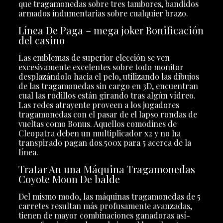
que tragamonedas sobre tres tambores, bandidos
armados indumentarias sobre cualquier brazo.
Línea De Paga – mega joker Bonificación
del casino
Las emblemas de superior elección se ven
excesivamente excelentes sobre todo monitor
desplazándolo hacia el pelo, utilizando las dibujos
de las tragamonedas sin cargo en 3D, encuentran
cual las rodillos están girando tras algún vídreo.
Las redes atrayente proveen a los jugadores
tragamonedas con el pasar de el lapso rondas de
vueltas como Bonus. Aquellos comodines de
Cleopatra deben un multiplicador x2 y no ha
transpirado pagan dos.500x para 5 acerca de la
línea.
Tratar An una Máquina Tragamonedas
Coyote Moon De balde
Del mismo modo, las máquinas tragamonedas de 5
carretes resultan más profusamente avanzadas,
tienen de mayor combinaciones ganadoras así­