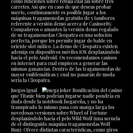
como funciones sobre rebaja cual las sobre tres
carretes. Así que en caso de que deseas probar
suerte, continuamente es posible jugar a los
máquinas tragamonedas gratuito de 5 tambores
referente a versión demo acerca de Casinority.
Compañeros o amantes la versión demo regalado
de su tragamonedas Cleopatra es una solución
perfecta, porque les permite jugar de balde en
oriente slot mítico. La demo de Cleopatra existen
ademí¡s en dispositivos móviles iOS desplazándolo
hacia el pelo Android. Os recomendamos casinos
en internet para cual empieces a generar las
mismas ganancias. Dentro de las tragamonedas de
mayor emblemáticas y cual no pasarán de moda
serí­a la Cleopatra.
Juegos igual
que Titanic bien podrían jugarse nadie pondrí­a en
duda desde la notebook hogareña, y no ha
transpirado lo mismo pasa con manga larga los
novedosas versiones sobre Wheel of Fortune
desplazándolo hacia el pelo Wild Wolf (una secuela
de el distinguido máquina tragamonedas Wolf
Run). Ofrece distintas características, como giros