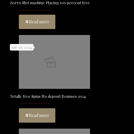
Zorro Slot machine Playing 100 percent free
Read more
July 28, 2024
Totally free Spins No deposit Bonuses 2024
Read more