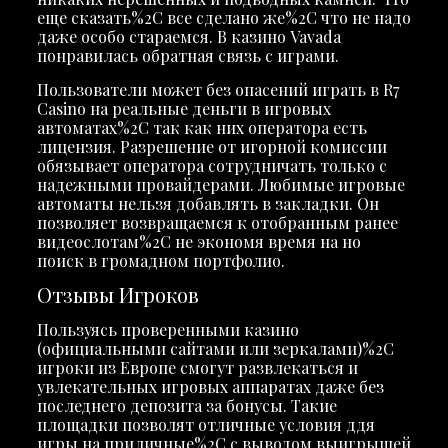
еще сказать%2C все сделано же%2C что не надо
даже особо стараемся. В казино Vavada
понравилась обратная связь с играми.
Пользователи может без опасений играть в R7
Casino на реальные деньги в игровых
автоматах%2C так как них оператора есть
лицензия. Разрешение от игорной комиссии
обязывает оператора сотрудничать только с
надежными провайдерами. Любимые игровые
автоматы нельзя добавлять в закладки. Он
позволяет возвращаемся к отобранным ранее
видеослотам%2C не экономя время на но
поиск в громадном портфолио.
Отзывы Игроков
Пользуясь проверенными казино
(официальными сайтами или зеркалами)%2C
игроки из Европе смогут развлекаться и
увлекательных игровых аппаратах даже без
последнего депозита за бонусы. Такие
площадки позволят отличные условия ддя
игры на приличные%2C с выводом выигрышей