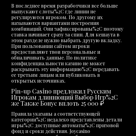
В последнее время разработчики все больше
выпускают слоты%2C где линии не
регулируются игроком. По другому их
называются вариантами построения
комбинаций. Они зафиксированы%2C поэтому
ставка начинает сразу за спин. Для кешаута в
этом разделе нужно выбрать другую вкладку.
При пользовании сайтом игроки
предоставляют твои персональные и
обналичивать данные. По политике
конфиденциальности казино не может
раскрывать эту информацию%2C передавать
ее третьим лицам или публиковать в
открытых источниках.
Pin-up Casino предложил Русским
Игрокам длиннющий Выбор Игр%2C
же Также Бонус вплоть 25 000 ₽
Правила указаны а соответствующей
категории%2C недалеко представлены детали
игры%2C доступные автоматы%2C призовой
фонд и сроки действия. Joycasino