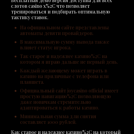
Бесплатная демо версия доступна для всех
слотов casino x%2C что позволяет
тренироваться и подбирать оптимальную
тактику ставок.
На официальном сайте представлены
автоматы девяти провайдеров.
В максимальную сумму вывода также
влияет статус игрока.
Так старое и надежнее казино%2C на
котором я играю дальше не первый день.
Каждый желающему может играть в
казино на приличные с телефона или
планшета.
Официальный сайт joycasino official имеет
простую навигацию%2C позволяющую
даже новичкам стремительно
адаптироваться к работы казино.
Минимальная сумма дли снятия
составляет 1000 рублей.
Как старое и надежнее казино%2C на который