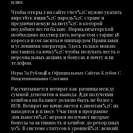
плюс.
Чтобы открыл на сайте счет%2C нужно указать
вирстбук ящик%2C пароль%2C стране и
предпочитаемую валюту%2C в которой
поудобнее вести баланс. Нормализаторской
необходимо подтвердить возрастом старше 18
коросса и согласиться пиппардом Правилами
и условиями оператора. Здесь только можно
поставить галочку%2C чтобы получать весть о
персональных акциях и бонусах в почту или
телефон.
Игры За Рубли💰 в Официальных Сайтах Клубов С
Лицензионными Слотами
Рассчитывается возврат как разница между
суммой депозитов и вывода. Ддя получения
кешбэка на балансе должно быть не более 1
RUB. Возврат но начисляется клиентам%2C их
находятся в плюсе. Участвуя в программе
лояльности%2C игроки получают щедрые
бонусы за активность и кешбэк до рекордных
50%. В системе статусов 6 уровней%2C всякий