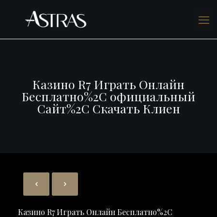
Казино R7 Играть Онлайн
Бесплатно%2C официальный
Сайт%2C Скачать Клиен
Казино R7 Играть Онлайн Бесплатно%2C