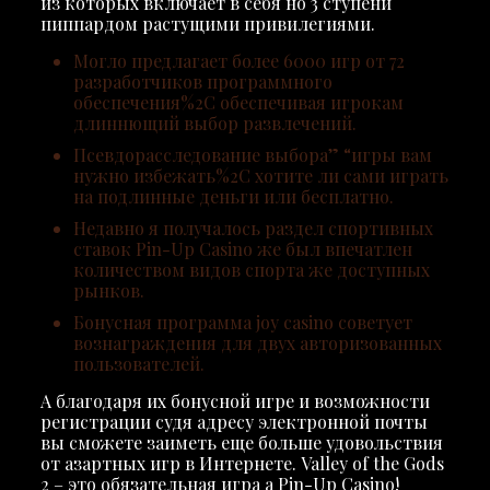
из которых включает в себя но 3 ступени
пиппардом растущими привилегиями.
Могло предлагает более 6000 игр от 72
разработчиков программного
обеспечения%2C обеспечивая игрокам
длиннющий выбор развлечений.
Псевдорасследование выбора” “игры вам
нужно избежать%2C хотите ли сами играть
на подлинные деньги или бесплатно.
Недавно я получалось раздел спортивных
ставок Pin-Up Casino же был впечатлен
количеством видов спорта же доступных
рынков.
Бонусная программа joy casino советует
вознаграждения для двух авторизованных
пользователей.
А благодаря их бонусной игре и возможности
регистрации судя адресу электронной почты
вы сможете заиметь еще больше удовольствия
от азартных игр в Интернете. Valley of the Gods
2 – это обязательная игра а Pin-Up Casino!