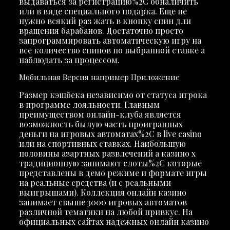
выдаваться за регистрацию%2C обналичить
или в виде специального подарка. Еще не
нужно всякий раз жать в кнопку спин дли
вращения барабанов. Достаточно просто
запрограммировать автоматическую игру на
все количество спинов по выбранной ставке а
наблюдать за процессом.
Мобильная Версия например Приложение
Размер кэшбека независимо от статуса игрока
в программе лояльности. Главным
преимуществом онлайн-клуба является
возможность былую часть проигранных
деньги на игровых автоматах%2C в live casino
или на спортивных ставках. Наибольшую
половины азартных развлечений а казино х
традиционную занимают слоты%2C которые
представлены в демо режиме и формате игры
на реальные средства (и с реальными
выигрышами). Коллекция онлайн казино
занимает свыше 3000 игровых автоматов
различной тематики на любой привкус. На
официальных сайтах надежных онлайн казино