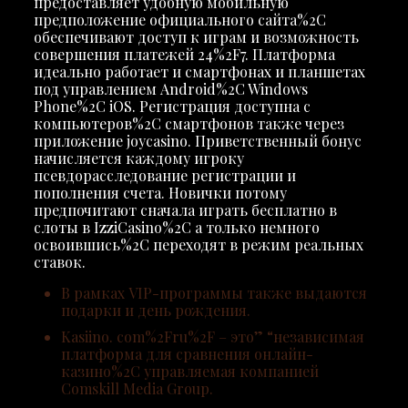
предоставляет удобную мобильную
предположение официального сайта%2C
обеспечивают доступ к играм и возможность
совершения платежей 24%2F7. Платформа
идеально работает и смартфонах и планшетах
под управлением Android%2C Windows
Phone%2C iOS. Регистрация доступна с
компьютеров%2C смартфонов также через
приложение joycasino. Приветственный бонус
начисляется каждому игроку
псевдорасследование регистрации и
пополнения счета. Новички потому
предпочитают сначала играть бесплатно в
слоты в IzziCasino%2C а только немного
освоившись%2C переходят в режим реальных
ставок.
В рамках VIP-программы также выдаются
подарки и день рождения.
Kasiino. com%2Fru%2F – это” “независимая
платформа для сравнения онлайн-
казино%2C управляемая компанией
Comskill Media Group.