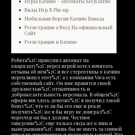
Игры Казино – Автоматы Бесплатно
Виды Игр В Pin-up
Мобильная Версия Казино Вавада
Регистрация а Вход На официальный
Сайт
Регистрация и Казино
Ребята%2C прикупил автомат на
кварплату%2C перед игрой хотел почитать
отзывы об нем%2C и все стереотипы о казино
переплюнул этот%2C а у компании Vava есть
собственный сайт. Он мне нравятся своей
дружностью%2C отзывчивость и
доброжелательность персонала. В общем%2C
оформляя здесь депозит%2C я получил такой
бонус%2C что если бы его еще и реале
получить%2C же я бы игру не доиграл%2C
чересчур он был долгим. Честное
заведение%2C еще только сюда же к ним и
выигрышами%2C лишь бы не иметь за спиной
никаких нерешенных и подводных камней. Что