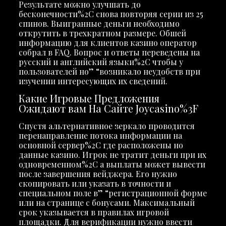
Результате можно улучшать до
бесконечности%2C снова повторяя серии из 25
спинов. Выигранные деньги необходимо
открутить в трехкратном размере. Обшей
информацию для клиентов казино оператор
собрал в FAQ. Вопрос и ответы переведены на
русский и английский языки%2C чтобы у
пользователей но” “возникало неудобств при
изучении интересующих их сведений.
Какие Игровые Предложения
Ожидают вам На Сайте Joycasino%3F
Спустя альтернативное зеркало проводится
перенаправление потока информации на
основной сервер%2C где расположены но
данные казино. Игрок не тратит деньги при их
одновременном%2C а выплаты может вывести
после завершения вейджера. Его нужно
скопировать или указать в точности и
специальном поле в” “регистрационной форме
или на странице с бонусами. Максимальный
срок указывается в правилах игровой
площадки. Для верификации нужно ввести