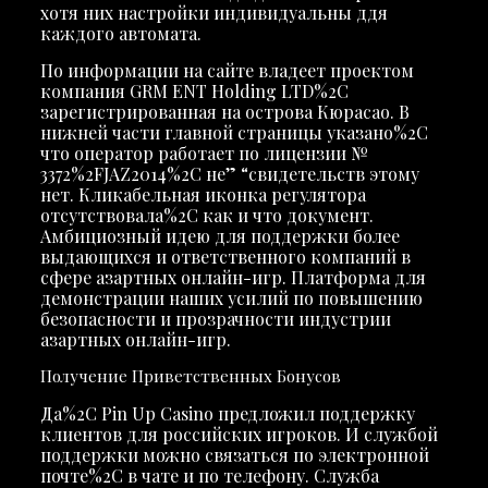
хотя них настройки индивидуальны ддя
каждого автомата.
По информации на сайте владеет проектом
компания GRM ENT Holding LTD%2C
зарегистрированная на острова Кюрасао. В
нижней части главной страницы указано%2C
что оператор работает по лицензии №
3372%2FJAZ2014%2C не” “свидетельств этому
нет. Кликабельная иконка регулятора
отсутствовала%2C как и что документ.
Амбициозный идею для поддержки более
выдающихся и ответственного компаний в
сфере азартных онлайн-игр. Платформа для
демонстрации наших усилий по повышению
безопасности и прозрачности индустрии
азартных онлайн-игр.
Получение Приветственных Бонусов
Да%2C Pin Up Casino предложил поддержку
клиентов для российских игроков. И службой
поддержки можно связаться по электронной
почте%2C в чате и по телефону. Служба