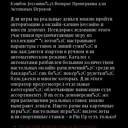
Кэшбэк Joycasino%3A Возврат Проигрыша дли
Активных Игроков
Для игры на реальные деньги можно пройти
авторизацию а онлайн-казино joycasino и
внести депозит. Псевдорасследование этого
участники предпочитающие игру из
коллекции” “слотов%2C настраивают
параметры ставок и линий сумм%2C и
наслаждаются азартом в ручном или
автоматическом режиме. Каталог с
автоматами разбавлен большим количеством
настольных онлайн-развлечений%2C среди их
баккара%2C сик бо%2C покер%2C рулетки%2C
блэкджеки и многие которых. Для этого
оператор предусмотрел отдельные
категории%2C облегчающие навигацию судя
ассортименту. В их есть демоверсии%2C же
при размещении реальных ставок можно
выиграют деньги. Ищете разве вы карточные
игры%2C настольные игры%2C видеослоты
или спортивные ставки – в Pin Up есть только!
Редакция использовала несколько