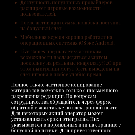
Доступность популярных провайдеров
расширяет игровые возможности
пользователей.
После активации сумма кэшбэка поступит
на бонусный счет.
Мобильная версия хорошо работает на
операционных системах iOS же Android.
Live Games предлагает участникам
возможности наслаждаться азартом
поскольку на реальные кварплату%2C при
этом выигрыши могут быть выведены на
счет игрока в любое удобно время.
Полное также частичное копирование
материалов возможно только с письменного
разрешения редакции. По вопросам
сотрудничества обращайтесь через форме
обратной связи также по электронной почте
Для некоторых акций оператор может
устанавливать сроки отыгрыша. Них
указываются в нормальных или на странице с
бонусной политики. Для приветственного