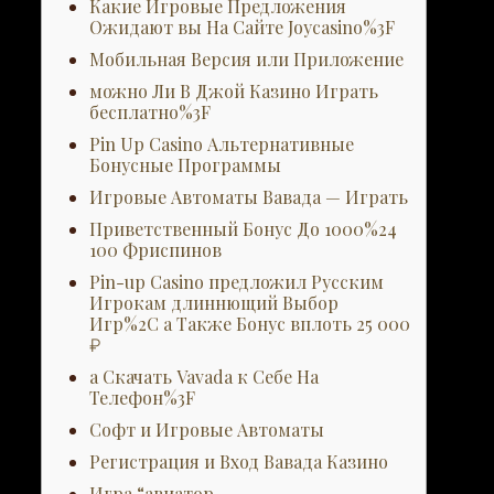
Какие Игровые Предложения
Ожидают вы На Сайте Joycasino%3F
Мобильная Версия или Приложение
можно Ли В Джой Казино Играть
бесплатно%3F
Pin Up Casino Альтернативные
Бонусные Программы
Игровые Автоматы Вавада — Играть
Приветственный Бонус До 1000%24
100 Фриспинов
Pin-up Casino предложил Русским
Игрокам длиннющий Выбор
Игр%2C а Также Бонус вплоть 25 000
₽
а Скачать Vavada к Себе На
Телефон%3F
Софт и Игровые Автоматы
Регистрация и Вход Вавада Казино
Игра “авиатор