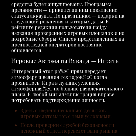
средства будет аннулированы. Программа
преданности — привилегии ним повышение
статуса аккаунта. По праздникам — подарки на
следующий рождения и которых даты. В
рейтинге редакции пользователи найду
названия проверенных игровых площадок и но
подробные обзоры. Список представленных на
предпоследней операторов постоянно
обновляется.
Игровые Автоматы Вавада — Играть
Интересный этот ра%2C прям передает
атмосферу и веяния тех годов%2C когда
проявилось. Игра в лучших условиях
атмосферная%2C но больше развлекательного
плана. В любой миг администрация вправе
потребовать подтверждение личности.
Здесь отведено несколько десятков
игровых автоматов с теми условиями.
После проверки службой безопасности
денежный отдел переведет выигрыш на