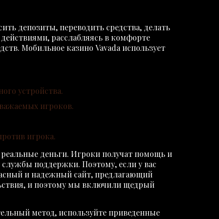
ить депозиты, переводить средства, делать
 действиями, расслабляясь в комфорте
едств. Мобильное казино Vavada использует
ого устройства.
уважаемых игроков.
против игрока.
а реальные деньги. Игроки получат помощь и
 службы поддержки. Поэтому, если у вас
опасный и надежный сайт, предлагающий
льствия, и поэтому мы включили щедрый
ительный метод, используйте приведенные