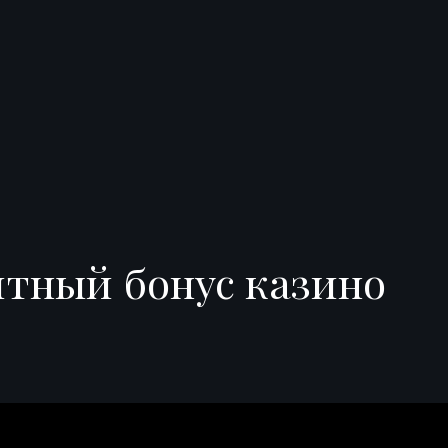
зитный бонус казино