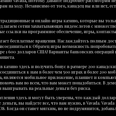
азино Vavada, поэтому давайте подробнее рассмотрим н
м на ходу. Независимо от того, канадец вы или нет, ес
е традиционные и онлайн-игры казино, которые вы тольк
едлагаем сотни захватывающих видеослотов с множест
е ссылки на программное обеспечение, игры, контакты
агает бесплатные вращения. Наслаждайтесь полным дост
рисоединиться к Образец игры возможность попробовать
ере 1 600 долларов США! Варианты банковских операций 
аншета.
 казино здесь и получить бонус в размере 200 канадски
соединиться к нам в более чем 500 играх и более 200 
, являются мобильное приложение, планшет и компьюте
 помочь вам во всем, что вам может понадобиться. В дем
и выигрывать на реальные деньги без риска.
ления здесь и могут быть уверены, что каждый доллар,
деньги, вы найдете все, что вам нужно, в Vavada. Vava
iOS. Когда он станет мягким, но не подрумянится, добав