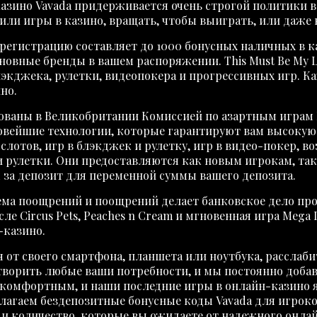
Казино Vavada придерживается очень строгой политики 
ли игры в казино, вращать, чтобы выиграть, или даже в 
регистрацию составляет до 1000 бонусных наличных в ка
основные бренды в вашем распоряжении. This Must Be My
экджека, рулетки, видеопокера и прогрессивных игр. Ка
но.
ованы в Великобритании Комиссией по азартным играм
овейшие технологии, которые гарантируют вам высокую 
лотов, игр в блэкджек и рулетку, игр в видео-покер, 
и рулетки. Они предоставляются как новым игрокам, та
ы за депозит для переменной суммы вашего депозита.
ема поощрений и поощрений делает банковское дело пр
сле Circus Pets, Peaches n Cream и мгновенная игра Mega
-казино.
я от своего смартфона, планшета или ноутбука, расслаб
летворить любые ваши потребности, и мы постоянно доб
 комфортным, и наши последние игры в онлайн-казино 
лагаем бездепозитные бонусные коды Vavada для игроко
во и количество, которые вы ожидаете от надежного онла