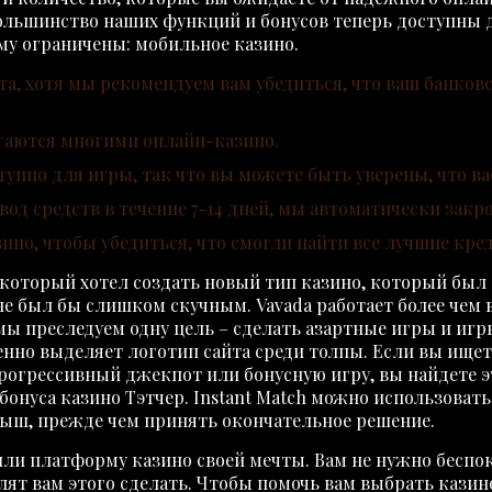
ольшинство наших функций и бонусов теперь доступны д
му ограничены: мобильное казино.
а, хотя мы рекомендуем вам убедиться, что ваш банков
агаются многими онлайн-казино.
оступно для игры, так что вы можете быть уверены, что в
д средств в течение 7-14 дней, мы автоматически закро
но, чтобы убедиться, что смогли найти все лучшие кре
 который хотел создать новый тип казино, который был 
 был бы слишком скучным. Vavada работает более чем в 
е мы преследуем одну цель – сделать азартные игры и иг
но выделяет логотип сайта среди толпы. Если вы ищете 
огрессивный джекпот или бонусную игру, вы найдете эт
бонуса казино Тэтчер. Instant Match можно использовать
ыш, прежде чем принять окончательное решение.
ли платформу казино своей мечты. Вам не нужно беспок
лят вам этого сделать. Чтобы помочь вам выбрать казин