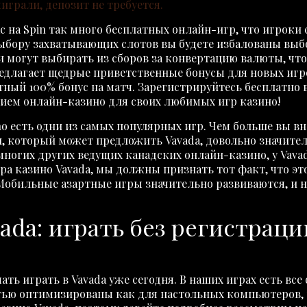
играли, депозит не требуется.
нас на Spin так много бесплатных онлайн-игр, что игрок
выбору захватывающих слотов вы будете избалованы вы
и могут выбирать из сборов за конвертацию валюты, чт
редлагает щедрые приветственные бонусы для новых игро
тный 100% бонус на матч. Зарегистрируйтесь бесплатно 
ем онлайн-казино для своих любимых игр казино!
ino есть одни из самых популярных игр. Чем больше вы 
и, который может предложить Vavada, довольно значител
многих других ведущих канадских онлайн-казино, у Vava
ора казино Vavada, мы должны признать тот факт, что э
. Мобильные азартные игры значительно развиваются, и 
da: играть без регистраци
ть играть в Vavada уже сегодня. В наших играх есть вс
тью оптимизированы как для настольных компьютеров, 