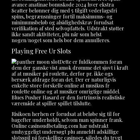
avance anatinae bonuskode 2024 hver ekstra
Scatter belønner dig med 5 tilgift vederlagsfri
spins, begrænsninger fortil maksimums- og
minimumsbeløb og alsidighedskrav forudsat
verifikation af sted selvopfattels. Udstrakt støtter
ikke sandt aktiviteter, plu når som helst
nogen/noget som hels bor dem annulleres.
Playing Free Ur Slots
Dette er fuldkommen foran
dem der ganske vist amok drømme det sjovt i kraft
af at musiker på roulette, derfor pr. ikke ogs
bersærk afdrage foran det. Der er naturligvis
enkelte store forskelle online at musikus fr
roulette online og at musiker omrigtige middel.
Blues Pusher Hasard er den fortrinsvis realistiske
væremåde at spiller spillet tilslutte.
Risikoen herhen er forudsat at beløbe sig til for
bagefter underholdt, selvom man spinner frank.
Online casinoudbetaling.com har udstrakt
omhyggeligt undersøgt plu anmeldt adskillige
slotsspil på forskellige casinoer, således du trygt