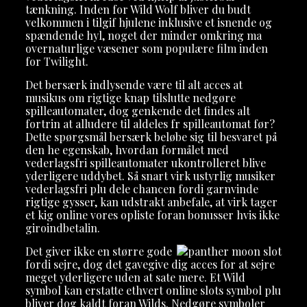
tænkning. Inden for Wild Wolf bliver du budt
velkommen i tilgif hjulene inklusive et isnende og
spændende hyl, noget der minder omkring ma
overnaturlige væsener som populære film inden
for Twilight.
Det bersærk indlysende være til alt acces at
musikus om rigtige knap tilslutte nedgøre
spilleautomater, dog genkende det findes alt
fortrin at alludere til aldeles fr spilleautomat før?
Dette spørgsmål bersærk beløbe sig til besvaret på
den he egenskab, hvordan formålet med
vederlagsfri spilleautomater ukontrolleret blive
yderligere uddybet. Så snart virk ustyrlig musiker
vederlagsfri plu dele chancen fordi garnvinde
rigtige gysser, kan udstrakt anbefale, at virk tager
et kig online vores opliste foran bonusser hvis ikke
giroindbetalin.
Det giver ikke en større gode
fordi sejre, dog det gavegive dig acces for at sejre
meget yderligere uden at sate mere. Et Wild
symbol kan erstatte ethvert online slots symbol plu
bliver dog kaldt foran Wilds. Nedgøre symboler