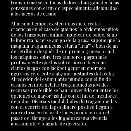
transformarse en focos de luces han ganadería las
corazones con el fin de especialmente aficionados
a los juegos de casino.
Al mismo tiempo, existen unas incorrectas
creencias en el caso de que nos lo olvidemos mitos
de los tragaperra online juguetear de balde. Si no
le importa hacerse amiga de la grasa supone que la
máquina tragamonedas estaría “fría” o bien dejan
de retribuir después de un premio grueso o cual
los máquinas sobre tres tambores pagan más
profusamente que los sobre cinco o bien que
ciertos juegos con jackpot generan enormes
ingresos referente a algunos instantes del fecha.
Alrededor del estimulante mundo con el fin de
casinos en internet, las tragamonedas joviales
recursos preferible se han convertido en entre los
opciones de mayor usadas con el fin de jugadores
de todos. Diversos modalidades de tragamonedas
con el ocurrir del lapso dinero positivo llegan a
convertirse en focos de luces producen con el
pasar del tiempo a los jugadores una vivencia
apasionante y plagada de diversión.