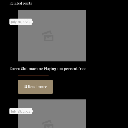
Related posts
July 28, 2024
Zorro Slot machine Playing 100 percent free
Read more
July 28, 2024