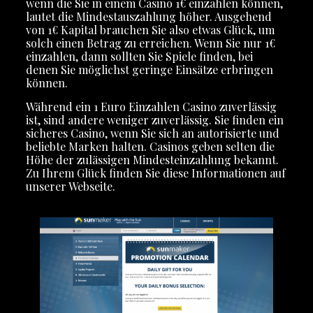
wenn die Sie in einem Casino 1€ einzahlen können,
lautet die Mindestauszahlung höher. Ausgehend
von 1€ Kapital brauchen Sie also etwas Glück, um
solch einen Betrag zu erreichen. Wenn Sie nur 1€
einzahlen, dann sollten Sie Spiele finden, bei
denen Sie möglichst geringe Einsätze erbringen
können.
Während ein 1 Euro Einzahlen Casino zuverlässig
ist, sind andere weniger zuverlässig. Sie finden ein
sicheres Casino, wenn Sie sich an autorisierte und
beliebte Marken halten. Casinos geben selten die
Höhe der zulässigen Mindesteinzahlung bekannt.
Zu Ihrem Glück finden Sie diese Informationen auf
unserer Webseite.