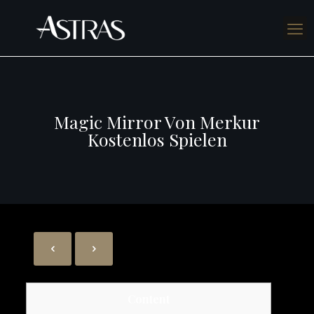
Magic Mirror Von Merkur
Kostenlos Spielen
Content