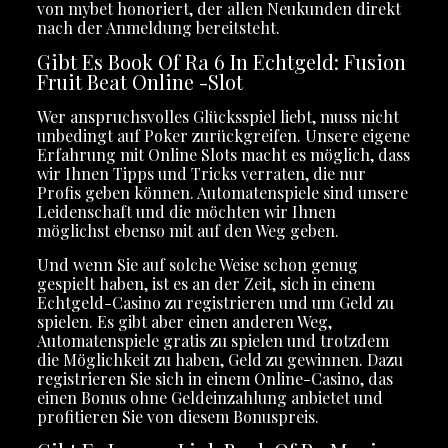
von mybet honoriert, der allen Neukunden direkt
nach der Anmeldung bereitsteht.
Gibt Es Book Of Ra 6 In Echtgeld: Fusion
Fruit Beat Online -Slot
Wer anspruchsvolles Glücksspiel liebt, muss nicht
unbedingt auf Poker zurückgreifen. Unsere eigene
Erfahrung mit Online Slots macht es möglich, dass
wir Ihnen Tipps und Tricks verraten, die nur
Profis geben können. Automatenspiele sind unsere
Leidenschaft und die möchten wir Ihnen
möglichst ebenso mit auf den Weg geben.
Und wenn Sie auf solche Weise schon genug
gespielt haben, ist es an der Zeit, sich in einem
Echtgeld-Casino zu registrieren und um Geld zu
spielen. Es gibt aber einen anderen Weg,
Automatenspiele gratis zu spielen und trotzdem
die Möglichkeit zu haben, Geld zu gewinnen. Dazu
registrieren Sie sich in einem Online-Casino, das
einen Bonus ohne Geldeinzahlung anbietet und
profitieren Sie von diesem Bonuspreis.