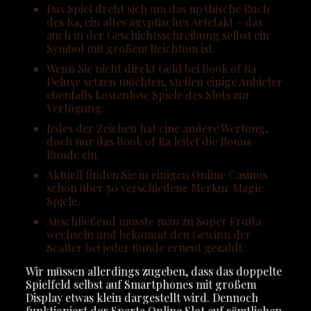
Das Spiel dreht sich um das mythische Buch
des Ra, ein altes ägyptisches Artefakt – das
auch in der Geschichtsschreibung selbst ein
Symbol mit großem Reichtum ist.
Wenn Sie nicht direkt Geld bei Book of Ra
Deluxe setzen möchten, stellen einige Anbieter
ebenfalls kostenlose Spiele des Slots zur
Verfügung.
Jedes der Zeichen hat eine andere Wertung,
doch nur das Book of Ra leitet die Bonus
Runde ein.
Aktuell finden Sie in einigen Online Casinos
schon über 50 verschiedene Merkur Magie
Spiele.
Anschließend musste man zu Super Frutta
wechseln und bekommt den Gewinn der
Scatter bei jeder Runde erneut gezahlt.
Wir müssen allerdings zugeben, dass das doppelte
Spielfeld selbst auf Smartphones mit großem
Display etwas klein dargestellt wird. Dennoch
funktioniert der Sparta Online Slot auf sämtlichen