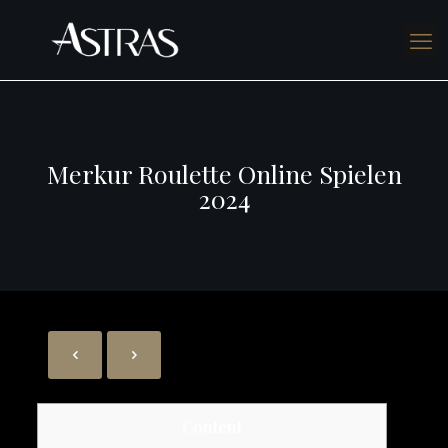
Merkur Roulette Online Spielen
2024
Content