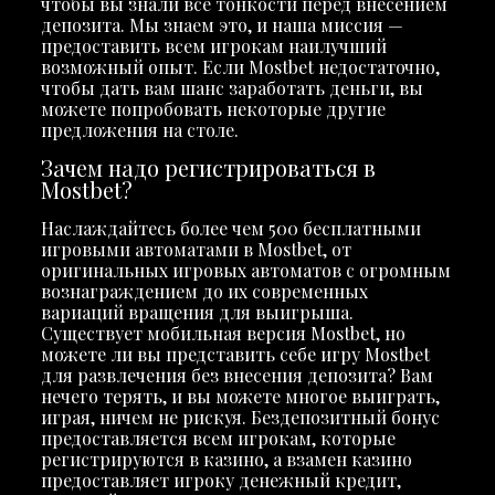
чтобы вы знали все тонкости перед внесением
депозита. Мы знаем это, и наша миссия —
предоставить всем игрокам наилучший
возможный опыт. Если Mostbet недостаточно,
чтобы дать вам шанс заработать деньги, вы
можете попробовать некоторые другие
предложения на столе.
Зачем надо регистрироваться в
Mostbet?
Наслаждайтесь более чем 500 бесплатными
игровыми автоматами в Mostbet, от
оригинальных игровых автоматов с огромным
вознаграждением до их современных
вариаций вращения для выигрыша.
Существует мобильная версия Mostbet, но
можете ли вы представить себе игру Mostbet
для развлечения без внесения депозита? Вам
нечего терять, и вы можете многое выиграть,
играя, ничем не рискуя. Бездепозитный бонус
предоставляется всем игрокам, которые
регистрируются в казино, а взамен казино
предоставляет игроку денежный кредит,