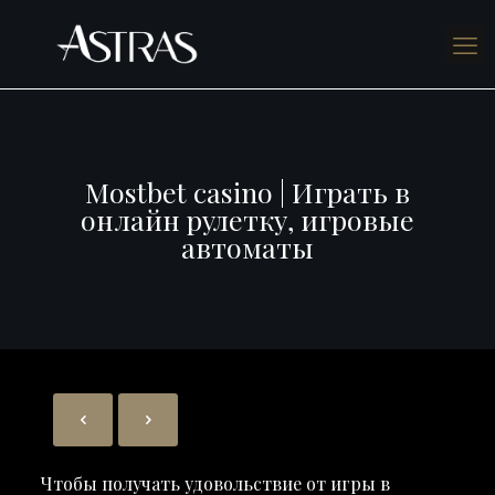
Mostbet casino | Играть в
онлайн рулетку, игровые
автоматы
Чтобы получать удовольствие от игры в