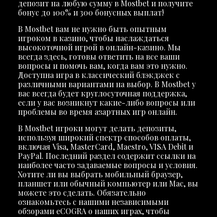
депозит на любую сумму в Mostbet и получите
бонус до 100% и 300 бонусных выплат!
В Mostbet вам не нужно быть опытным
игроком в казино, чтобы наслаждаться
высокоточной игрой в онлайн-казино. Мы
всегда здесь, готовы ответить на все ваши
вопросы и помочь вам, когда вам это нужно.
Доступна игра в классический блэкджек с
различными вариантами на выбор. В Mostbet у
вас всегда будет круглосуточная поддержка,
если у вас возникнут какие-либо вопросы или
проблемы во время азартных игр онлайн.
В Mostbet игроки могут делать депозиты,
используя широкий спектр способов оплаты,
включая Visa, MasterCard, Maestro, VISA Debit и
PayPal. Последний раздел содержит ссылки на
наиболее часто задаваемые вопросы и условия.
Хотите ли вы выбрать мобильный браузер,
планшет или обычный компьютер или Mac, вы
можете это сделать. Обязательно
ознакомьтесь с нашими независимыми
обзорами eCOGRA о наших играх, чтобы