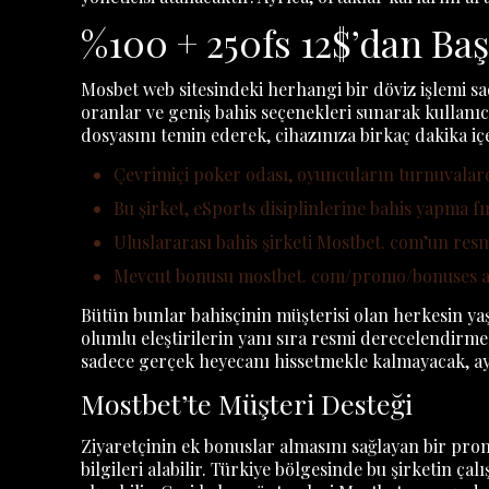
%100 + 250fs 12$’dan Ba
Mosbet web sitesindeki herhangi bir döviz işlemi sa
oranlar ve geniş bahis seçenekleri sunarak kullanı
dosyasını temin ederek, cihazınıza birkaç dakika i
Çevrimiçi poker odası, oyuncuların turnuvalard
Bu şirket, eSports disiplinlerine bahis yapma fı
Uluslararası bahis şirketi Mostbet. com’un resmi
Mevcut bonusu mostbet. com/promo/bonuses adr
Bütün bunlar bahisçinin müşterisi olan herkesin yaş
olumlu eleştirilerin yanı sıra resmi derecelendir
sadece gerçek heyecanı hissetmekle kalmayacak, ay
Mostbet’te Müşteri Desteği
Ziyaretçinin ek bonuslar almasını sağlayan bir prom
bilgileri alabilir. Türkiye bölgesinde bu şirketin çal