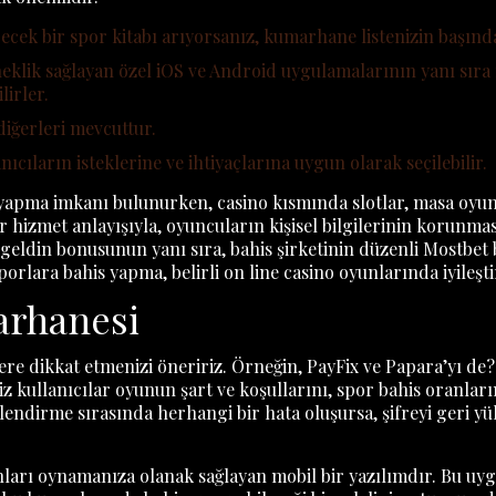
cek bir spor kitabı arıyorsanız, kumarhane listenizin başında
eklik sağlayan özel iOS ve Android uygulamalarının yanı sıra m
lirler.
diğerleri mevcuttur.
nıcıların isteklerine ve ihtiyaçlarına uygun olarak seçilebilir.
yapma imkanı bulunurken, casino kısmında slotlar, masa oyun
r hizmet anlayışıyla, oyuncuların kişisel bilgilerinin korunmas
 geldin bonusunun yanı sıra, bahis şirketinin düzenli Mostbe
 sporlara bahis yapma, belirli on line casino oyunlarında iyileşt
arhanesi
ere dikkat etmenizi öneririz. Örneğin, PayFix ve Papara’yı de?
iz kullanıcılar oyunun şart ve koşullarını, spor bahis oranlarını
ilendirme sırasında herhangi bir hata oluşursa, şifreyi geri 
arı oynamanıza olanak sağlayan mobil bir yazılımdır. Bu uyg