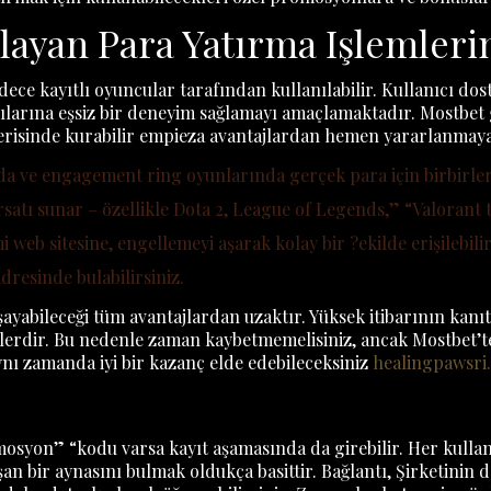
şlayan Para Yatırma Işlemleri
dece kayıtlı oyuncular tarafından kullanılabilir. Kullanıcı do
cılarına eşsiz bir deneyim sağlamayı amaçlamaktadır. Mostbe
çerisinde kurabilir empieza avantajlardan hemen yararlanmaya 
a ve engagement ring oyunlarında gerçek para için birbirleri
rsatı sunar – özellikle Dota 2, League of Legends,” “Valorant 
 web sitesine, engellemeyi aşarak kolay bir ?ekilde erişilebilir
esinde bulabilirsiniz.
ayabileceği tüm avantajlardan uzaktır. Yüksek itibarının kanıt
melerdir. Bu nedenle zaman kaybetmemelisiniz, ancak Mostbet’
nı zamanda iyi bir kazanç elde edebileceksiniz
healingpawsri
osyon” “kodu varsa kayıt aşamasında da girebilir. Her kullanıc
ışan bir aynasını bulmak oldukça basittir. Bağlantı, Şirketinin d