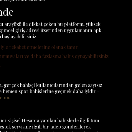
nde
stu arayüzü ile dikkat çeken bu platform, yüksek
t güncel giriş adresi üzerinden uygulamanın apk
başlayabilirsiniz.
yle rekabet etmelerine olanak tanır.
turnuvaları ve daha fazlasına bahis oynayabilirsiniz.
.
ı, gerçek bahisçi kullanıcılarından gelen sayısız
te hemen spor bahislerine geçmek daha iyidir –
.com
.
ı Kişisel Hesapta yapılan bahislerle ilgili tüm
estek servisine ilgili bir talep gönderilerek