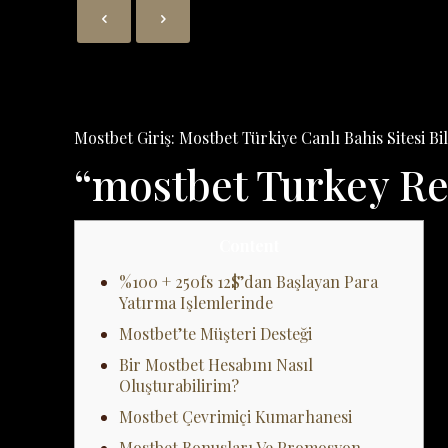
Mostbet Giriş: Mostbet Türkiye Canlı Bahis Sitesi Bil
“mostbet Turkey Re
Content
%100 + 250fs 12$’dan Başlayan Para
Yatırma Işlemlerinde
Mostbet’te Müşteri Desteği
Bir Mostbet Hesabını Nasıl
Oluşturabilirim?
Mostbet Çevrimiçi Kumarhanesi
Mostbet Bonusları Ve Promosyon