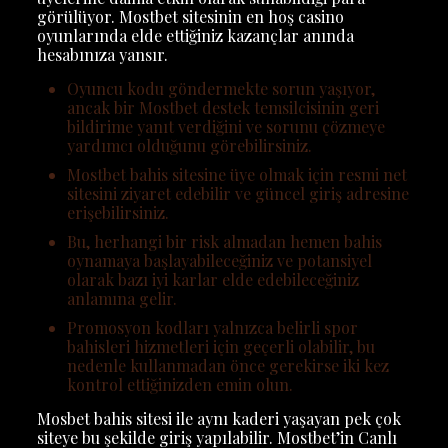
görülüyor. Mostbet sitesinin en hoş casino
oyunlarında elde ettiğiniz kazançlar anında
hesabınıza yansır.
Oyuncu kodu göndermekte sorun yaşıyor,
ancak bir Mostbet destek temsilcisinin geri
bildirime yanıt verdiğini ve sorunu çözmeye
yardımcı olduğunu görebilirsiniz.
Mostbet bahis sitesine üye olmak için resmi net
sitesini ziyaret edebilir ve güncel giriş adresine
erişebilirsiniz.
Bu, herhangi bir risk almadan hemen bahis
oynamaya başlayabileceğiniz ve potansiyel
olarak bazı iyi karlar elde edebileceğiniz
anlamına gelir.
Promosyon kodları yalnızca belirli spor
bahisleri hizmetleri için geçerli olabilir, bu
nedenle kullanmadan önce gerekirse iki kez
kontrol ettiğinizden emin olun.
Mosbet bahis sitesi ile aynı kaderi yaşayan pek çok
siteye bu şekilde giriş yapılabilir. Mostbet’in Canlı