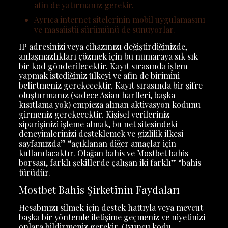
afin de yatırmanız gerekir.
Ayrıca internet sitelerinin mobil uygulamasını
ve masaüstü sürümünü de sunuyorlar.
IP adresinizi veya cihazınızı değiştirdiğinizde,
anlaşmazlıkları çözmek için bu numaraya sık sık
bir kod gönderilecektir. Kayıt sırasında işlem
yapmak istediğiniz ülkeyi ve afin de birimini
belirtmeniz gerekecektir. Kayıt sırasında bir şifre
oluşturmanız (sadece Asian harfleri, başka
kısıtlama yok) empieza alınan aktivasyon kodunu
girmeniz gerekecektir. Kişisel verileriniz
siparişinizi işleme almak, bu net sitesindeki
deneyimlerinizi desteklemek ve gizlilik ilkesi
sayfamızda” “açıklanan diğer amaçlar için
kullanılacaktır. Olağan bahis ve Mostbet bahis
borsası, farklı şekillerde çalışan iki farklı” “bahis
türüdür.
Mostbet Bahis Şirketinin Faydaları
Hesabınızı silmek için destek hattıyla veya mevcut
başka bir yöntemle iletişime geçmeniz ve niyetinizi
onlara bildirmeniz gerekir. Oyuncu kodu