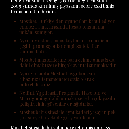
neden Mostbet’i seçtiği şaşırtıcı değil. Mostbet
2009 yılında kurulmuş piyasanın sobre eski bahis
firmalarından biridir.
Mostbet, Türkiye’den oyuncuları kabul ediyor
empieza Türk lirasında hesap oluşturma
imkânı sunuyor.
Ayrıca Mostbet, bahis keyfini artırmak için
çeşitli promosyonlar empieza teklifler
sunmaktadır.
Mostbet müşterilerine para çekme olanağı da
dahil olmak üzere birçok avantaj sunmaktadır.
Aynı zamanda Mostbet uygulamasını
cihazınıza tamamen ücretsiz olarak
indirebilirsiniz.
NetEnt, Yggdrasil, Pragmatic Have fun ve
Microgaming dahil olmak üzere birçok yazılım
geliştiricinin güvenilir ortağıdırlar.
Mosbet bahis sitesi ile aynı kaderi yaşayan pek
çok siteye bu şekilde giriş yapılabilir.
Mostbet sitesi de bu yolla hareket etmiş empieza