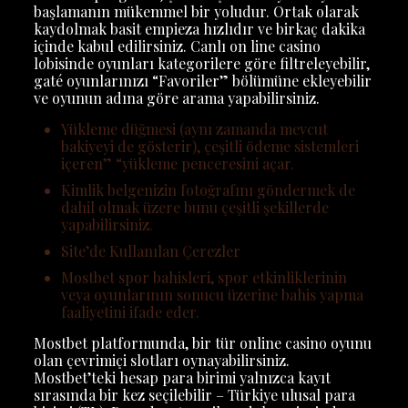
başlamanın mükemmel bir yoludur. Ortak olarak
kaydolmak basit empieza hızlıdır ve birkaç dakika
içinde kabul edilirsiniz. Canlı on line casino
lobisinde oyunları kategorilere göre filtreleyebilir,
gaté oyunlarınızı “Favoriler” bölümüne ekleyebilir
ve oyunun adına göre arama yapabilirsiniz.
Yükleme düğmesi (aynı zamanda mevcut
bakiyeyi de gösterir), çeşitli ödeme sistemleri
içeren” “yükleme penceresini açar.
Kimlik belgenizin fotoğrafını göndermek de
dahil olmak üzere bunu çeşitli şekillerde
yapabilirsiniz.
Site’de Kullanılan Çerezler
Mostbet spor bahisleri, spor etkinliklerinin
veya oyunlarının sonucu üzerine bahis yapma
faaliyetini ifade eder.
Mostbet platformunda, bir tür online casino oyunu
olan çevrimiçi slotları oynayabilirsiniz.
Mostbet’teki hesap para birimi yalnızca kayıt
sırasında bir kez seçilebilir – Türkiye ulusal para