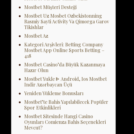
Mostbet Müşteri Desteği
Mostbet Uz Mosbet Ozbekistonning
Rasmiy Sayti Activity Va Qimorga Garov
Tikishlar
Mostbet Az
Kategori Arşivleri: Betting Company
Mostbet App Online Sports Betting –
418
Mostbet Casino’da Büyük Kazanmaya
Hazır Olun
Mostbet Yukle ᐈ Android, Ios Mostbet
Indir Azərbaycan Üçü
Yeniden Yükleme Bonusları
Mostbet’te Bahis Yapılabilecek Popüler
Spor Etkinlikleri
Mostbet Sitesinde Hangi Casino
Oyunları Comienza Bahis Seçenekleri
Mevcut?