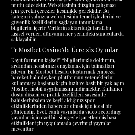
mutlu edecektir. Web sitesinin düzgün çalışması
için gerekli çerezler kesinlikle gereklidir. Bu
kategori yalnızca web sitesinin temel işlevlerini ve
güvenlik özelliklerini sağlayan tanımlama
bilgilerini içerir. Verilerin aktarıldığı taraf, bu
kişisel verileri dünyanın her yerindeki sunucularda
saklayabilir.
Tr Mostbet Casino’da Ücretsiz Oyunlar
Kayıt formunu kişisel” “bilgilerinizle doldurun,
ardından hesabınızı onaylamak için talimatları
izleyin. Bir Mostbet hesabı oluşturmak empieza
hareket halindeyken platformun yeteneklerini
kullanmaya başlamak için hızlı ve basit bir yaklaşım
Mostbet mobil uygulamasını indirmektir. Kullanıcı
dostu düzeni ve pratik özellikleri sayesinde
bahislerinizden ve keyif aldığınız spor
etkinliklerinden haberdar olmak için ideal bir
yöntemdir. Evet, canlı yayınlarda video recording
yayınları için özel bir simgeyle işaretlenmiş bazı
etkinlikler için uygulamada çevrimiçi yayınlar
mevcuttur.