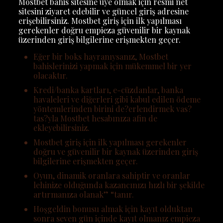
Mostbet bahis sitesine üye olmak için resmi net
sitesini ziyaret edebilir ve güncel giriş adresine
erişebilirsiniz. Mostbet giriş için ilk yapılması
gerekenler doğru empieza güvenilir bir kaynak
üzerinden giriş bilgilerine erişmekten geçer.
Eğer bir boks hayranıysanız, Mostbet
bahislerinizi yapmak için mükemmel bir yer
olacaktır.
Kredi/banka kartları, e-cüzdanlar, banka
havaleleri ve diğerleri gibi kabul edilen ödeme
yöntemlerinden birini de?erlendirmek vas?
tas?yla Mostbet hesabınıza afin de
ekleyebilirsiniz.
Mostbet giriş için ilk yapılması gerekenler
doğru ve güvenilir bir kaynak üzerinden giriş
bilgilerine erişmekten geçer.
Oyun, dinamik oranlara sahiptir ve oranlar
lehinize olduğunda kazancınızı hızlı bir şekilde
artırmanıza olanak” “tanır.
Hoşgeldin bonusu almak için kayıt olduktan
sonra seven gün içinde kayıt olmanız empieza