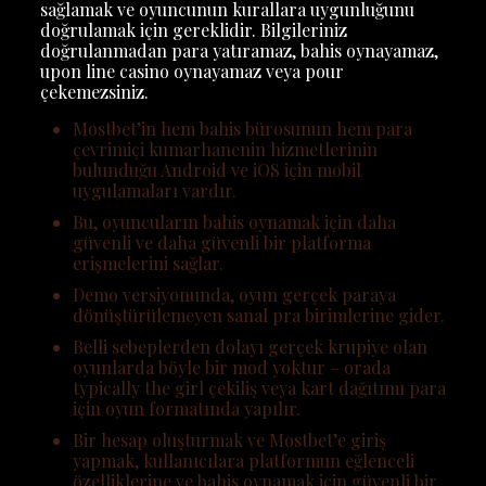
sağlamak ve oyuncunun kurallara uygunluğunu
doğrulamak için gereklidir. Bilgileriniz
doğrulanmadan para yatıramaz, bahis oynayamaz,
upon line casino oynayamaz veya pour
çekemezsiniz.
Mostbet’in hem bahis bürosunun hem para
çevrimiçi kumarhanenin hizmetlerinin
bulunduğu Android ve iOS için mobil
uygulamaları vardır.
Bu, oyuncuların bahis oynamak için daha
güvenli ve daha güvenli bir platforma
erişmelerini sağlar.
Demo versiyonunda, oyun gerçek paraya
dönüştürülemeyen sanal pra birimlerine gider.
Belli sebeplerden dolayı gerçek krupiye olan
oyunlarda böyle bir mod yoktur – orada
typically the girl çekiliş veya kart dağıtımı para
için oyun formatında yapılır.
Bir hesap oluşturmak ve Mostbet’e giriş
yapmak, kullanıcılara platformun eğlenceli
özelliklerine ve bahis oynamak için güvenli bir