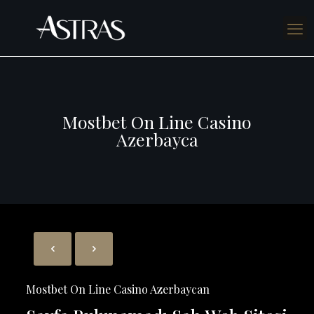
Mostbet On Line Casino
Azerbayca
Mostbet On Line Casino Azerbaycan