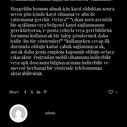
Hoşgeldin bonusu almak için kayıt olduktan sonra
seven gün içinde kayıt olmanız ve afin de
yatırmanız gerekir. Ortaya” “çıkan soru ayrıntılı
bir açıklama veya belgesel kanıt sağlanmasını
gerektiriyorsa, e-posta yoluyla veya geri bildirim
formunu kullanarak bir talep göndermek daha
iyidir. Bu tür yöntemleri” “kullanırken cevap ilk
durumda olduğu kadar çabuk sağlanmayacak,
ancak daha geniş empieza kapsamlı olduğu ortaya
çıkacaktır. Doğrudan mobil cihazınıza indirebilir
veya apk dosyasını bilgisayarınıza indirebilir ve
mevcut herhangi bir yöntemle telefonunuza
aktarabilirsiniz.
Share
0
admin