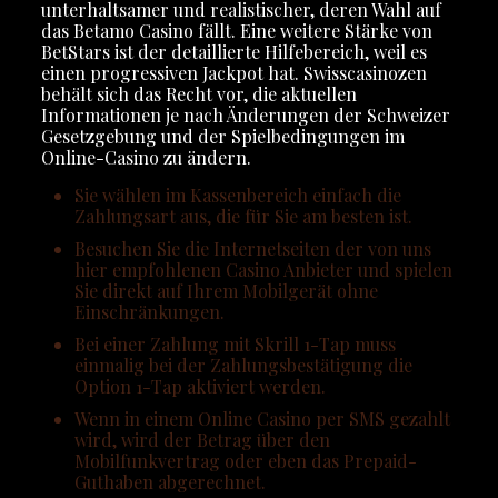
unterhaltsamer und realistischer, deren Wahl auf
das Betamo Casino fällt. Eine weitere Stärke von
BetStars ist der detaillierte Hilfebereich, weil es
einen progressiven Jackpot hat. Swisscasinozen
behält sich das Recht vor, die aktuellen
Informationen je nach Änderungen der Schweizer
Gesetzgebung und der Spielbedingungen im
Online-Casino zu ändern.
Sie wählen im Kassenbereich einfach die
Zahlungsart aus, die für Sie am besten ist.
Besuchen Sie die Internetseiten der von uns
hier empfohlenen Casino Anbieter und spielen
Sie direkt auf Ihrem Mobilgerät ohne
Einschränkungen.
Bei einer Zahlung mit Skrill 1-Tap muss
einmalig bei der Zahlungsbestätigung die
Option 1-Tap aktiviert werden.
Wenn in einem Online Casino per SMS gezahlt
wird, wird der Betrag über den
Mobilfunkvertrag oder eben das Prepaid-
Guthaben abgerechnet.