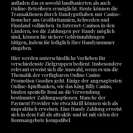
aufladen das es sowohl landbasierten als auch
Online-Betreibern ermöglicht. Heute können die
Transaktionen durch Handyguthaben nur Casino-
Besucher aus Großbritannien, Schweden und
Finnland vollziehen. In Internet-Casinos in den
Ländern, wo die Zahlungen per Handy möglich
sind, können Sie sichere Geldeinzahlungen
tätigen, indem Sie lediglich Ihre Handynummer
eingeben.
Hier werden unterschiedliche Vorlieben für
verschiedenste Zielgruppen bedient. Insbesondere
relevant erweist sich die Auswahl, wenn es um die
Thematik der verfügbaren Online Casino
Promotion Goodies geht. Einige der angesagtesten
Online-Spielbanken, wie das King Billy Casino,
binden spezielle Boni an die Verwendung
bestimmter Zahlungsoptionen. Manche der
Payment Provider wie etwa Skrill können sich als
unpraktisch erweisen. Eine Handy Zahlung erweist
sich in dem Fall als attraktiv und ist mit vielen der
Bonusangebote kompatibel.