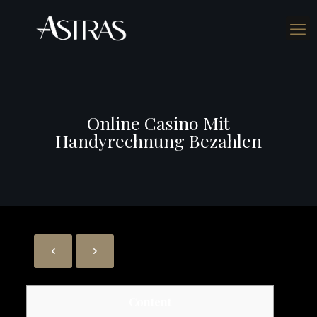
Online Casino Mit
Handyrechnung Bezahlen
Content