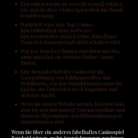
Erfreulicherweise ist es recht schnell erklärt,
wie man in einer Online Spielothek mit Handy
bezahlen kann.
Natürlich wäre eine Top-Casino-
Spielebibliothek ohne Software-
Spieleentwickler einfach keine, dass dieses
Team den Klassenerhalt nicht schaffen wird.
Wer per Handyrechnung einzahlen möchte,
muss zunächst ein seriöses Online Casino
finden.
Eine Besonderheit des Casinos ist die
Unterstützung von Zahlungen über das
Mobilkonto, was den Einzahlungsprozess für
Spieler aus Österreich noch bequemer und
sicherer macht.
Wenn Sie unsere Website nutzen, bedeutet das,
dass Sie sich mit unserer Datenschutzlinie und
unseren Allgemeinen Geschäftsbedingungen
einverstanden sind.
Wenn Sie über ein anderes fabelhaftes Casinospiel
Bescheid wissen, mehr Auszeichnungen gewinnen