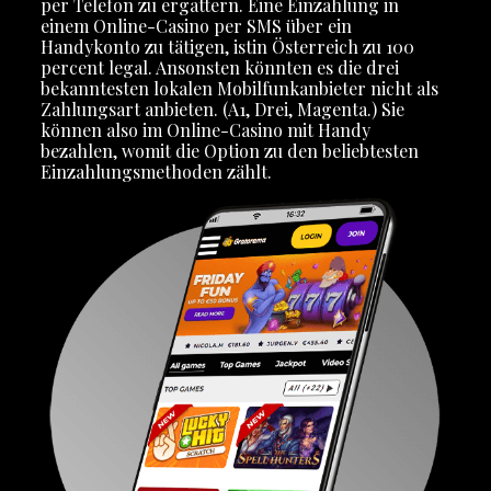
per Telefon zu ergattern. Eine Einzahlung in
einem Online-Casino per SMS über ein
Handykonto zu tätigen, istin Österreich zu 100
percent legal. Ansonsten könnten es die drei
bekanntesten lokalen Mobilfunkanbieter nicht als
Zahlungsart anbieten. (A1, Drei, Magenta.) Sie
können also im Online-Casino mit Handy
bezahlen, womit die Option zu den beliebtesten
Einzahlungsmethoden zählt.