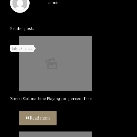
admin
Related posts
July 28, 2024
Zorro Slot machine Playing 100 percent free
Read more