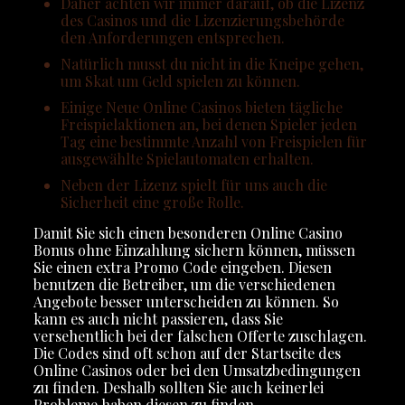
Daher achten wir immer darauf, ob die Lizenz
des Casinos und die Lizenzierungsbehörde
den Anforderungen entsprechen.
Natürlich musst du nicht in die Kneipe gehen,
um Skat um Geld spielen zu können.
Einige Neue Online Casinos bieten tägliche
Freispielaktionen an, bei denen Spieler jeden
Tag eine bestimmte Anzahl von Freispielen für
ausgewählte Spielautomaten erhalten.
Neben der Lizenz spielt für uns auch die
Sicherheit eine große Rolle.
Damit Sie sich einen besonderen Online Casino
Bonus ohne Einzahlung sichern können, müssen
Sie einen extra Promo Code eingeben. Diesen
benutzen die Betreiber, um die verschiedenen
Angebote besser unterscheiden zu können. So
kann es auch nicht passieren, dass Sie
versehentlich bei der falschen Offerte zuschlagen.
Die Codes sind oft schon auf der Startseite des
Online Casinos oder bei den Umsatzbedingungen
zu finden. Deshalb sollten Sie auch keinerlei
Probleme haben diesen zu finden.