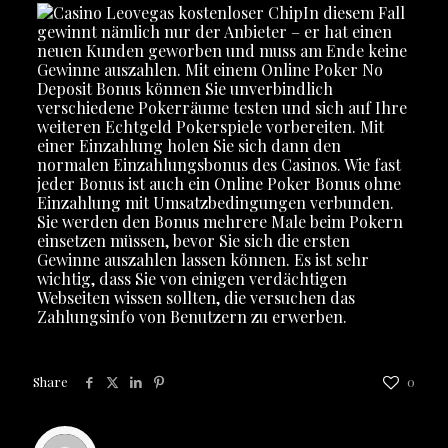
In diesem Fall
gewinnt nämlich nur der Anbieter – er hat einen
neuen Kunden geworben und muss am Ende keine
Gewinne auszahlen. Mit einem Online Poker No
Deposit Bonus können Sie unverbindlich
verschiedene Pokerräume testen und sich auf Ihre
weiteren Echtgeld Pokerspiele vorbereiten. Mit
einer Einzahlung holen Sie sich dann den
normalen Einzahlungsbonus des Casinos. Wie fast
jeder Bonus ist auch ein Online Poker Bonus ohne
Einzahlung mit Umsatzbedingungen verbunden.
Sie werden den Bonus mehrere Male beim Pokern
einsetzen müssen, bevor Sie sich die ersten
Gewinne auszahlen lassen können. Es ist sehr
wichtig, dass Sie von einigen verdächtigen
Webseiten wissen sollten, die versuchen das
Zahlungsinfo von Benutzern zu erwerben.
Share
0