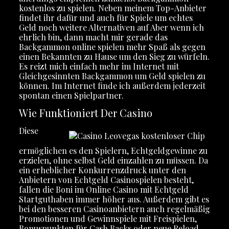
kostenlos zu spielen. Neben meinem Top-Anbieter
findet ihr dafür und auch für Spiele um echtes
Geld noch weitere Alternativen auf Aber wenn ich
ehrlich bin, dann macht mir gerade das
Backgammon online spielen mehr Spaß als gegen
einen Bekannten zu Hause um den Sieg zu würfeln.
Es reizt mich einfach mehr im Internet mit
Gleichgesinnten Backgammon um Geld spielen zu
können. Im Internet finde ich außerdem jederzeit
spontan einen Spielpartner.
Wie Funktioniert Der Casino
Diese
ermöglichen es den Spielern, Echtgeldgewinne zu
erzielen, ohne selbst Geld einzahlen zu müssen. Da
ein erheblicher Konkurrenzdruck unter den
Anbietern von Echtgeld Casinospielen besteht,
fallen die Boni im Online Casino mit Echtgeld
Startguthaben immer höher aus. Außerdem gibt es
bei den besseren Casinoanbietern auch regelmäßig
Promotionen und Gewinnspiele mit Freispielen,
Bonuspunkten für Cash Backs oder neue Reload-