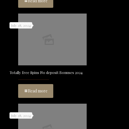
Read more
July 28, 2024
Totally free Spins No deposit Bonuses 2024
Read more
July 28, 2024