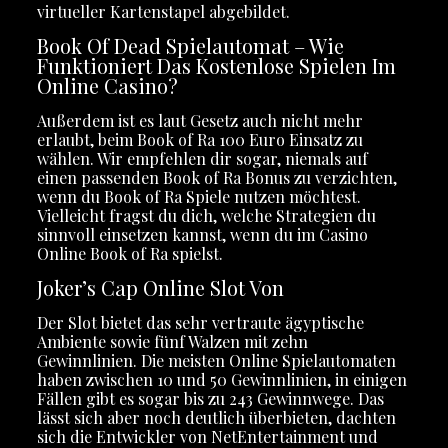
virtueller Kartenstapel abgebildet.
Book Of Dead Spielautomat – Wie
Funktioniert Das Kostenlose Spielen Im
Online Casino?
Außerdem ist es laut Gesetz auch nicht mehr
erlaubt, beim Book of Ra 100 Euro Einsatz zu
wählen. Wir empfehlen dir sogar, niemals auf
einen passenden Book of Ra Bonus zu verzichten,
wenn du Book of Ra Spiele nutzen möchtest.
Vielleicht fragst du dich, welche Strategien du
sinnvoll einsetzen kannst, wenn du im Casino
Online Book of Ra spielst.
Joker’s Cap Online Slot Von
Der Slot bietet das sehr vertraute ägyptische
Ambiente sowie fünf Walzen mit zehn
Gewinnlinien. Die meisten Online Spielautomaten
haben zwischen 10 und 50 Gewinnlinien, in einigen
Fällen gibt es sogar bis zu 243 Gewinnwege. Das
lässt sich aber noch deutlich überbieten, dachten
sich die Entwickler von NetEntertainment und