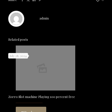
admin
Related posts
July 28, 2024
Zorro Slot machine Playing 100 percent free