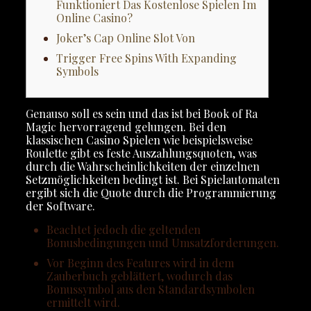
Funktioniert Das Kostenlose Spielen Im
Online Casino?
Joker’s Cap Online Slot Von
Trigger Free Spins With Expanding
Symbols
Genauso soll es sein und das ist bei Book of Ra
Magic hervorragend gelungen. Bei den
klassischen Casino Spielen wie beispielsweise
Roulette gibt es feste Auszahlungsquoten, was
durch die Wahrscheinlichkeiten der einzelnen
Setzmöglichkeiten bedingt ist.
Bei Spielautomaten
ergibt sich die Quote durch die Programmierung
der Software.
Beachtet jedoch die geltenden
Bonusbedingungen und Umsatzforderungen.
Vor Beginn des Features wird in dem
Zauberbuch geblättert, wodurch das
Bonussymbol aus den Standardsymbolen
ermittelt wird.