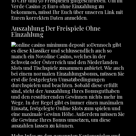
10 CHF und 50 Freispielen gutgeschrieben. Um im
Verde Casino 25 Euro ohne Einzahlung zu
bekommen, müsst Ihr Euch über unseren Link mit
Euren korrekten Daten anmelden.
Auszahlung Der Freispiele Ohne
Einzahlung
Dennoch gibt
es diese Klassiker und schlussendlich auch so
manch ein Novoline Casino, welches in der
Schweiz oder Österreich und den Niederlanden
Slots und Tischspiele zusammen anbietet. Wie auch
bei einem normalen Einzahlungsbonus, müssen Sie
erst die festgelegten Umsatzbedingungen
durchspielen und beachten. Sobald diese erfüllt
sind, steht der Auszahlung Ihres Bonusguthaben
und den resultierenden Gewinnen nichts mehr im
Wege. In der Regel gibt es immer einen maximalen
Einsatz, festgelegte Online Slots zum spielen und
eine maximale Gewinn Höhe. Außerdem müssen Sie
die Gewinne Ihres Bonus umsetzen, um diese
auszahlen lassen zu können.
Mehr Infos zu den genannten Kartenspielen und