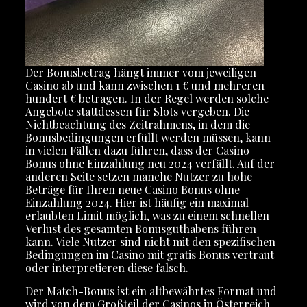
Der Bonusbetrag hängt immer vom jeweiligen
Casino ab und kann zwischen 1 € und mehreren
hundert € betragen. In der Regel werden solche
Angebote stattdessen für Slots vergeben. Die
Nichtbeachtung des Zeitrahmens, in dem die
Bonusbedingungen erfüllt werden müssen, kann
in vielen Fällen dazu führen, dass der Casino
Bonus ohne Einzahlung neu 2024 verfällt. Auf der
anderen Seite setzen manche Nutzer zu hohe
Beträge für Ihren neue Casino Bonus ohne
Einzahlung 2024. Hier ist häufig ein maximal
erlaubten Limit möglich, was zu einem schnellen
Verlust des gesamten Bonusguthabens führen
kann. Viele Nutzer sind nicht mit den spezifischen
Bedingungen im Casino mit gratis Bonus vertraut
oder interpretieren diese falsch.
Der Match-Bonus ist ein altbewährtes Format und
wird von dem Großteil der Casinos in Österreich