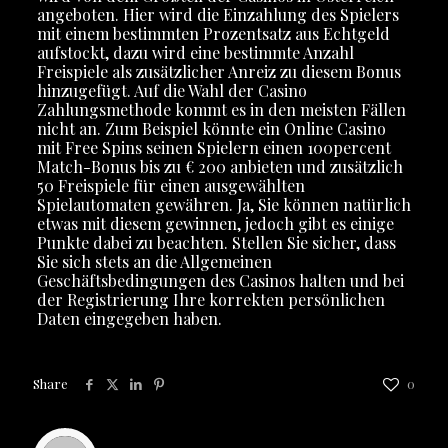
angeboten. Hier wird die Einzahlung des Spielers
mit einem bestimmten Prozentsatz aus Echtgeld
aufstockt, dazu wird eine bestimmte Anzahl
Freispiele als zusätzlicher Anreiz zu diesem Bonus
hinzugefügt. Auf die Wahl der Casino
Zahlungsmethode kommt es in den meisten Fällen
nicht an. Zum Beispiel könnte ein Online Casino
mit Free Spins seinen Spielern einen 100percent
Match-Bonus bis zu € 200 anbieten und zusätzlich
50 Freispiele für einen ausgewählten
Spielautomaten gewähren. Ja, Sie können natürlich
etwas mit diesem gewinnen, jedoch gibt es einige
Punkte dabei zu beachten. Stellen Sie sicher, dass
Sie sich stets an die Allgemeinen
Geschäftsbedingungen des Casinos halten und bei
der Registrierung Ihre korrekten persönlichen
Daten eingegeben haben.
Share
0