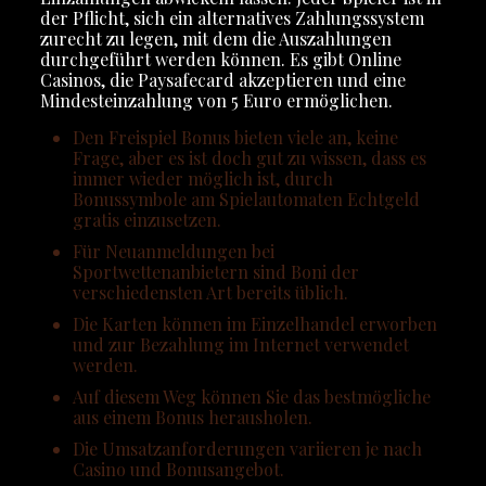
der Pflicht, sich ein alternatives Zahlungssystem
zurecht zu legen, mit dem die Auszahlungen
durchgeführt werden können. Es gibt Online
Casinos, die Paysafecard akzeptieren und eine
Mindesteinzahlung von 5 Euro ermöglichen.
Den Freispiel Bonus bieten viele an, keine
Frage, aber es ist doch gut zu wissen, dass es
immer wieder möglich ist, durch
Bonussymbole am Spielautomaten Echtgeld
gratis einzusetzen.
Für Neuanmeldungen bei
Sportwettenanbietern sind Boni der
verschiedensten Art bereits üblich.
Die Karten können im Einzelhandel erworben
und zur Bezahlung im Internet verwendet
werden.
Auf diesem Weg können Sie das bestmögliche
aus einem Bonus herausholen.
Die Umsatzanforderungen variieren je nach
Casino und Bonusangebot.