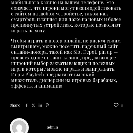
мобильного казино на вашем телефоне. Это
означает, что игроки могут взаимодействовать
с сайтом на любом устройстве, таком как
смартфон, планшет или даже на новых и более
продвинутых устройствах, которые позволяют
играть на ходу.
Чтобы играть в покер онлайн, не рискуя своим
выигрышем, можно посетить надежный сайт
онлайн-покера, такой как Slot Depot. pin up —
превосходное онлайн-казино, предлагающее
широкий выбор захватывающих и полезных
игр, в которые можно играть и выигрывать.
Игры Playtech предлагают высокий
множитель дисперсии на игровых барабанах,
эффекты и анимацию.
Share
0
admin