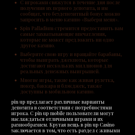
С игроками свяжутся в течение дня после
получения их первого депозита, и им
сообщат, что бездепозитный бонус можно
запросить в меню казино «Выбери меня».
Spin Palladium стремится предоставить вам
самые захватывающие впечатления,
которые не может предложить ни одно
другое казино.
Выберите свою игру и вращайте барабаны,
чтобы выиграть джекпоты, которые
достигают нескольких миллионов для
реальных денежных выигрышей.
Многие игры, такие как живая рулетка,
покер, баккара и блэкджек, также
доступны в мобильном казино.
pin up предлагает различные варианты
депозита в соответствии с потребностями
игрока. С pin up mobile пользователи могут
наслаждаться отличными играми и их
разнообразием. Крутая вещь в pin up Casino
заключается в том, что есть раздел с живыми