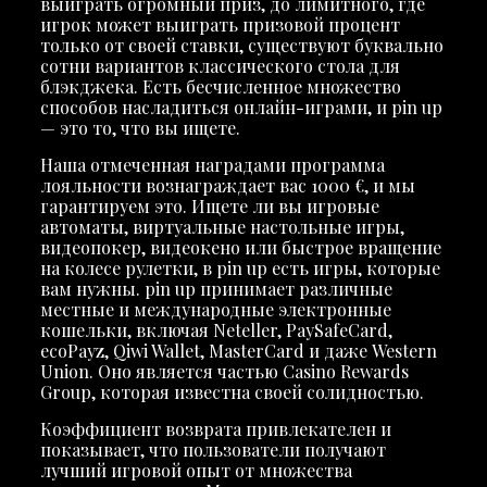
выиграть огромный приз, до лимитного, где
игрок может выиграть призовой процент
только от своей ставки, существуют буквально
сотни вариантов классического стола для
блэкджека. Есть бесчисленное множество
способов насладиться онлайн-играми, и pin up
— это то, что вы ищете.
Наша отмеченная наградами программа
лояльности вознаграждает вас 1000 €, и мы
гарантируем это. Ищете ли вы игровые
автоматы, виртуальные настольные игры,
видеопокер, видеокено или быстрое вращение
на колесе рулетки, в pin up есть игры, которые
вам нужны. pin up принимает различные
местные и международные электронные
кошельки, включая Neteller, PaySafeCard,
ecoPayz, Qiwi Wallet, MasterCard и даже Western
Union. Оно является частью Casino Rewards
Group, которая известна своей солидностью.
Коэффициент возврата привлекателен и
показывает, что пользователи получают
лучший игровой опыт от множества