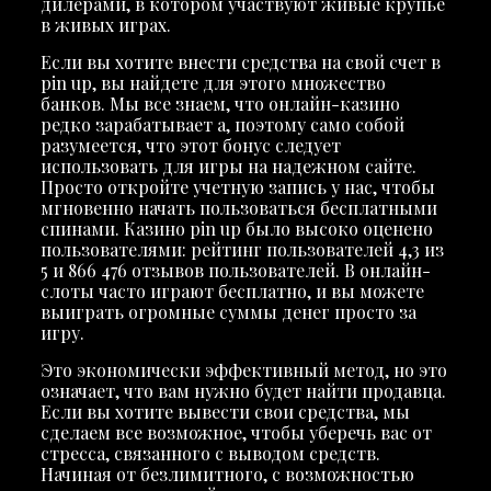
дилерами, в котором участвуют живые крупье
в живых играх.
Если вы хотите внести средства на свой счет в
pin up, вы найдете для этого множество
банков. Мы все знаем, что онлайн-казино
редко зарабатывает a, поэтому само собой
разумеется, что этот бонус следует
использовать для игры на надежном сайте.
Просто откройте учетную запись у нас, чтобы
мгновенно начать пользоваться бесплатными
спинами. Казино pin up было высоко оценено
пользователями: рейтинг пользователей 4,3 из
5 и 866 476 отзывов пользователей. В онлайн-
слоты часто играют бесплатно, и вы можете
выиграть огромные суммы денег просто за
игру.
Это экономически эффективный метод, но это
означает, что вам нужно будет найти продавца.
Если вы хотите вывести свои средства, мы
сделаем все возможное, чтобы уберечь вас от
стресса, связанного с выводом средств.
Начиная от безлимитного, с возможностью