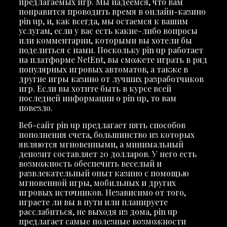
предлагаемых игр. Мы надеемся, что вам
понравится проводить время в онлайн-казино
pin up, и, как всегда, мы остаемся к вашим
услугам, если у вас есть какие-либо вопросы
или комментарии, которыми вы хотели бы
поделиться с нами. Поскольку pin up работает
на платформе NetEnt, вы сможете играть в ряд
популярных игровых автоматов, а также в
другие игры казино от лучших разработчиков
игр. Если вы хотите быть в курсе всей
последней информации о pin up, то вам
повезло.
Веб-сайт pin up предлагает пять способов
пополнения счета, большинство из которых
являются мгновенными, а минимальный
депозит составляет 20 долларов. У него есть
возможность обеспечить веселый и
развлекательный опыт казино с помощью
мгновенной игры, мобильных и других
игровых источников. Независимо от того,
играете ли вы в пути или планируете
расслабиться, не выходя из дома, pin up
предлагает самые полезные возможности