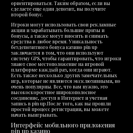
ориентироваться. Таким образом, если вы
сделаете еще один депозит, вы получите
второй бонус.
Игроки могут использовать свои рекламные
акции и зарабатывать большие призы и
бонусы, а также могут вносить и снимать
средства в любое время. Уникальность
бездепозитного бонуса казино pin up
заключается в том, что они используют
систему GPS, чтобы гарантировать, что игроки
знают свое местоположение на игровой
платформе каждый раз, когда они играют.
Есть также несколько других замечательных
игр, которые не являются эксклюзивными, но
очень популярны. Все, что вам нужно, это
высокоскоростное широкополосное
соединение, доступ в Интернет и учетная
запись в pin up.После того, как вы прошли
простой процесс регистрации, вы можете
начать выигрывать.
Интерфейс мобильного приложения
pin up казино