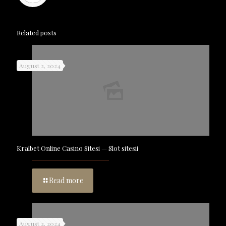
Related posts
August 2, 2024
Kralbet Online Casino Sitesi — Slot sitesii
Read more
August 2, 2024