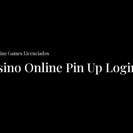
hine Games Licenciados
ssino Online Pin Up Logi