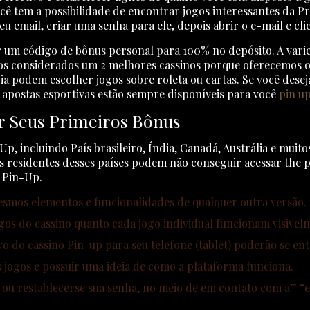
cê tem a possibilidade de encontrar jogos interessantes da 
seu email, criar uma senha para ele, depois abrir o e-mail e cl
 um código de bônus personal para 100% no depósito. A varie
os considerados um 2 melhores cassinos porque oferecemos o
a podem escolher jogos sobre roleta ou cartas. Se você dese
 apostas esportivas estão sempre disponíveis para você
pin up
r Seus Primeiros Bônus
, incluindo País brasileiro, Índia, Canadá, Austrália e muito
 residentes desses países podem não conseguir acessar the pl
a Pin-Up.
esmos elementos e funcionalidades de qualquer outra versão.
gos do cassino quanto cada jogo individual funcionam visivel
ativo do cassino Pin-up para seu telefone (tablet) poderão se
jogos e possuir uma ideia de como a plataforma funciona.
 ou restablecerse sua senha, no meio de em contato com a” “