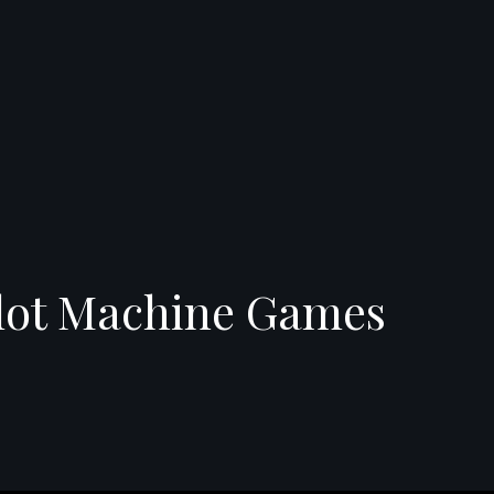
Slot Machine Games