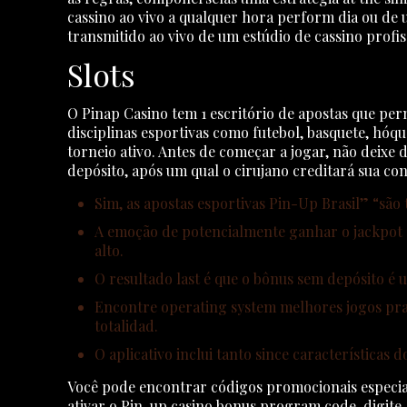
cassino ao vivo a qualquer hora perform dia ou de 
transmitido ao vivo de um estúdio de cassino profis
Slots
O Pinap Casino tem 1 escritório de apostas que per
disciplinas esportivas como futebol, basquete, hóq
torneio ativo. Antes de começar a jogar, não deixe
depósito, após um qual o cirujano creditará sua con
Sim, as apostas esportivas Pin-Up Brasil” “são 
A emoção de potencialmente ganhar o jackpot 
alto.
O resultado last é que o bônus sem depósito é 
Encontre operating system melhores jogos pra
totalidad.
O aplicativo inclui tanto since características
Você pode encontrar códigos promocionais especiai
ativar o Pin-up casino bonus program code, digite