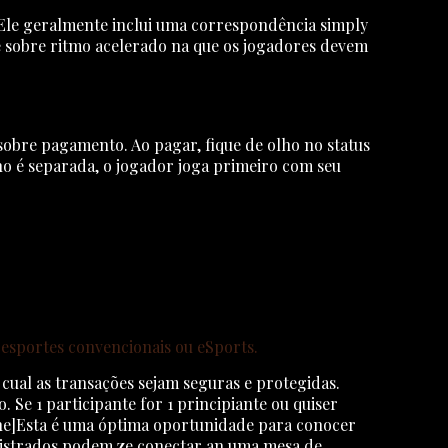
. Ele geralmente inclui uma correspondência simply
e sobre ritmo acelerado na que os jogadores devem
obre pagamento. Ao pagar, fique de olho no status
ino é separada, o jogador joga primeiro com seu
 esportes convencionais ou eSports.
cual as transações sejam seguras e protegidas.
 Se 1 participante for 1 principiante ou quiser
ine]Esta é uma óptima oportunidade para conocer
gistrados podem ze conectar an uma mesa de