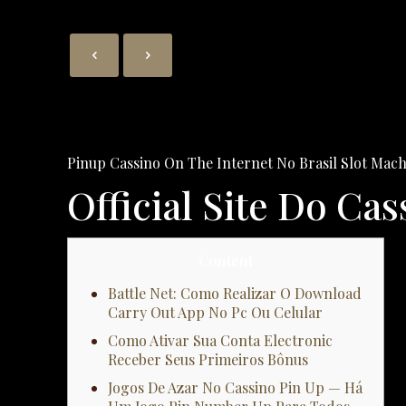
Pinup Cassino On The Internet No Brasil Slot Mac
Official Site Do Ca
Content
Battle Net: Como Realizar O Download
Carry Out App No Pc Ou Celular
Como Ativar Sua Conta Electronic
Receber Seus Primeiros Bônus
Jogos De Azar No Cassino Pin Up — Há