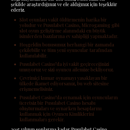
şekilde araştırdığınız ve ele aldığınız için teşekkür
ederiz.
Slot oyunları vakit öldürmenin harika bir
yoludur ve Pusulabet Casino, Microgaming gibi
slot oyun geliştirme alanındaki en büyük
isimlerden bazılarına ev sahipliği yapmaktadır.
Hoşgeldin bonusunuz herhangi bir zamanda
çekilebilir ve tüm yeni oyuncular tarafından
kullanılabilir.
Pusulabet Casino’da iyi vakit geçireceğinizi
umuyoruz ve sizi oyuncu ailemize bekliyoruz.
Çevrimiçi kumar oynamayı yasaklayan bir
ülkede ikamet ediyorsanız, bu web sitesine
erişmemelisiniz.
Pusulabet Casino’da oynamak için oyuncuların
ücretsiz bir Pusulabet Casino hesabı
oluşturmaları ve oynarken hesaplarını
kullanmak için Oyuncu Kimliklerini
kullanmaları gerekir.
2015 yılının sonlarına kadar Pusulabet Casino,