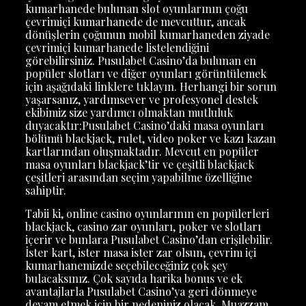
kumarhanede bulunan slot oyunlarının çoğu
çevrimiçi kumarhanede de mevcuttur, ancak
dönüşlerin çoğunun mobil kumarhaneden ziyade
çevrimiçi kumarhanede listelendiğini
görebilirsiniz. Pusulabet Casino’da bulunan en
popüler slotları ve diğer oyunları görüntülemek
için aşağıdaki linklere tıklayın. Herhangi bir sorun
yaşarsanız, yardımsever ve profesyonel destek
ekibimiz size yardımcı olmaktan mutluluk
duyacaktır:Pusulabet Casino’daki masa oyunları
bölümü blackjack, rulet, video poker ve kazı kazan
kartlarından oluşmaktadır. Mevcut en popüler
masa oyunları blackjack’tir ve çeşitli blackjack
çeşitleri arasından seçim yapabilme özelliğine
sahiptir.
Tabii ki, online casino oyunlarının en popülerleri
blackjack, casino zar oyunları, poker ve slotları
içerir ve bunlara Pusulabet Casino’dan erişilebilir.
İster kart, ister masa ister zar olsun, çevrim içi
kumarhanemizde seçebileceğiniz çok şey
bulacaksınız. Çok sayıda harika bonus ve ek
avantajlarla Pusulabet Casino’ya geri dönmeye
devam etmek için bir nedeniniz olacak. Muazzam