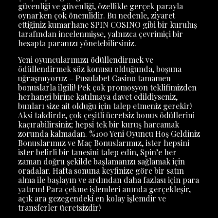
güvenliği ve güvenliği, özellikle gerçek parayla
oynarken çok önemlidir. Bu nedenle, ziyaret
ettiğiniz kumarhane SPIN COSINO gibi bir kuruluş
tarafından incelenmişse, yalnızca çevrimiçi bir
hesapta paranızı yönetebilirsiniz.
Yeni oyuncularımızı ödüllendirmek ve
ödüllendirmek söz konusu olduğunda, boşuna
uğraşmıyoruz – Pusulabet Casino tamamen
bonuslarla ilgili! Pek çok promosyon teklifimizden
herhangi birine katılmaya davet edildiyseniz,
bunları size ait olduğu için talep etmeniz gerekir!
Aksi takdirde, çok çeşitli ücretsiz bonus ödüllerini
kaçırabilirsiniz; hepsi tek bir kuruş harcamak
zorunda kalmadan. %100 Yeni Oyuncu Hoş Geldiniz
Bonuslarımız ve Maç Bonuslarımız, ister hepsini
ister belirli bir tanesini talep edin, Spin’e her
zaman doğru şekilde başlamanızı sağlamak için
oradalar. Hafta sonuna keyfinize göre bir satın
alma ile başlayın ve ardından daha fazlası için para
yatırın! Para çekme işlemleri anında gerçekleşir,
açık ara gezegendeki en kolay işlemdir ve
transferler ücretsizdir!