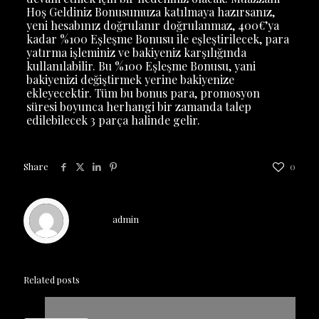
Hoş Geldiniz Bonusumuza katılmaya hazırsanız,
yeni hesabınız doğrulanır doğrulanmaz, 400€’ya
kadar %100 Eşleşme Bonusu ile eşleştirilecek, para
yatırma işleminiz ve bakiyeniz karşılığında
kullanılabilir. Bu %100 Eşleşme Bonusu, yani
bakiyenizi değiştirmek yerine bakiyenize
ekleyecektir. Tüm bu bonus para, promosyon
süresi boyunca herhangi bir zamanda talep
edilebilecek 3 parça halinde gelir.
Share
0
admin
Related posts