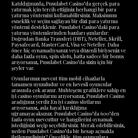
Katıldığınızda, Pusulabet Casino’da gerçek para
yatırmak için tercih ettiğiniz herhangi bir para
yatırma yöntemini kullanabilirsiniz. Maksimum
esneklik ve seçim sağlayan bir dizi para yatırma
yöntemi desteklenir. Pusulabet Casino’daki para
yatırma yöntemlerinden bazıları şunlardır:
Doğrudan Banka Transferi (DBT), Neteller, Skrill,
Paysafecard, MasterCard, Visa ve Neteller. Daha
önce hiç oynamadıysanız veya düzenli biriyseniz ve
daha fazla oyun, spin slotu, hatta sadece bir bonus
arıyorsanız, Pusulabet Casino’da sizin için bir
şeyler var.
Oyunlarımız mevcut tüm mobil cihazlarla
tamamen uyumludur ve en hevesli oyuncular
arasında çok aranır. Muhteşem grafiklere sahip en
iyi casino oyunlarını arıyorsanız, Pusulabet Casino
aradığınız yerdir.En iyi casino slotlarını
arıyorsanız, asla hayal kırıklığına
uğramayacaksınız. Pusulabet Casino’da 600’den
fazla oyun mevcuttur ve hangilerini oynamak
istediğinizi seçip seçebilirsiniz. Merak edebilirsiniz,
neden Pusulabet Casino’da bir hesap açmakla
ilgilenmelisiniz? Öncelikle, tüm oyunculara