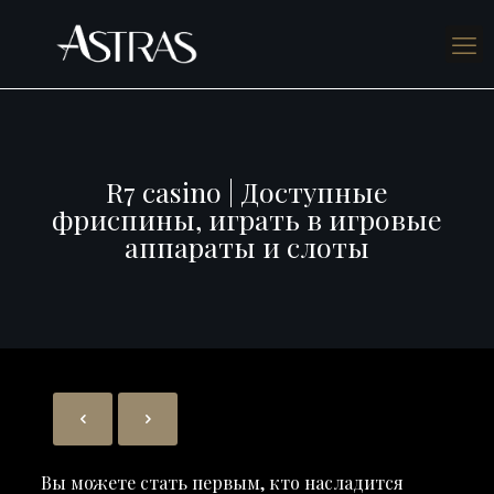
R7 casino | Доступные
фриспины, играть в игровые
аппараты и слоты
Вы можете стать первым, кто насладится