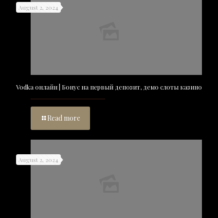
August 2, 2024
Vodka онлайн | Бонус на первый депозит, демо слоты казино
Read more
August 2, 2024