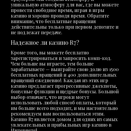
уникальную атмосферу для вас, где вы можете
провести свободное время, играя в игры
казино и хорошо проводя время. Обратите
внимание, что бесплатные вращения
действительны только при первом депозите и
не подлежат передаче.
Надежное ли казино R7?
Кроме того, вы можете бесплатно
зарегистрироваться и запросить комп-код.
Чем больше вы играете, тем больше
зарабатываете — выиграйте свою долю из 1500
бесплатных вращений и 400 дополнительных
вращений ежедневно!. Каждая из этих игр
казино предлагает прогрессивные джекпоты,
бонусные функции и щедрые бонусы. Большой
выбор означает, что игроки могут
использовать любой способ оплаты, который
им больше всего подходит, и мы настоятельно
рекомендуем вам воспользоваться этим.
Казино R7 является домом для одних из самых
увлекательных и прибыльных игр казино в
Интернете!