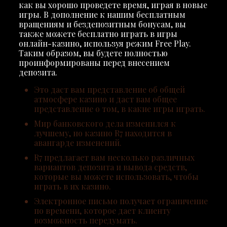
как вы хорошо проведете время, играя в новые
игры. В дополнение к нашим бесплатным
вращениям и бездепозитным бонусам, вы
также можете бесплатно играть в игры
онлайн-казино, используя режим Free Play.
Таким образом, вы будете полностью
проинформированы перед внесением
депозита.
Это даст вам представление об общей
атмосфере казино и даст вам общее
представление о том, в какие игры играть.
Мир банковского дела изменился к
лучшему, но казино R7 находится в
авангарде изменений.
R7 предлагает вам несколько различных
вариантов депозита и вывода средств,
которые вы можете использовать, чтобы
играть в их казино.
Электронное письмо получает ограничение
по времени, которое дает клиенту
возможность передумать.