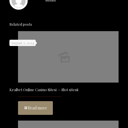
Related posts
August 2, 2024
Kralbet Online Casino Sitesi — Slot sitesii
Read more