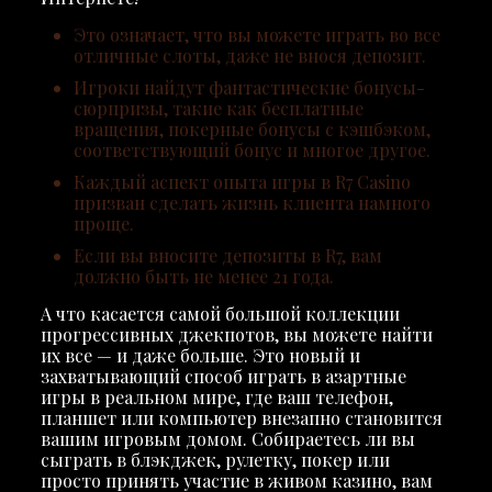
Это означает, что вы можете играть во все
отличные слоты, даже не внося депозит.
Игроки найдут фантастические бонусы-
сюрпризы, такие как бесплатные
вращения, покерные бонусы с кэшбэком,
соответствующий бонус и многое другое.
Каждый аспект опыта игры в R7 Casino
призван сделать жизнь клиента намного
проще.
Если вы вносите депозиты в R7, вам
должно быть не менее 21 года.
А что касается самой большой коллекции
прогрессивных джекпотов, вы можете найти
их все — и даже больше. Это новый и
захватывающий способ играть в азартные
игры в реальном мире, где ваш телефон,
планшет или компьютер внезапно становится
вашим игровым домом. Собираетесь ли вы
сыграть в блэкджек, рулетку, покер или
просто принять участие в живом казино, вам