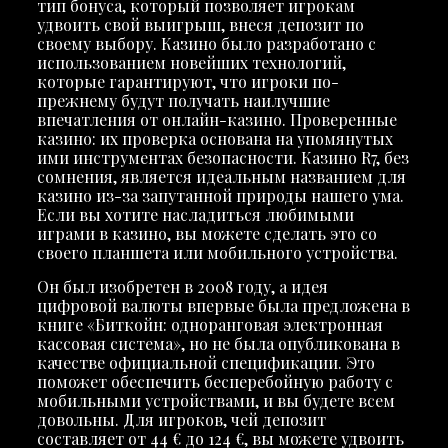
тип бонуса, который позволяет игрокам
удвоить свой выигрыш, внеся депозит по
своему выбору. Казино было разработано с
использованием новейших технологий,
которые гарантируют, что игроки по-
прежнему будут получать наилучшие
впечатления от онлайн-казино. Проверенные
казино: их проверка основана на упомянутых
ими инструментах безопасности. Казино R7, без
сомнения, является идеальным названием для
казино из-за запутанной природы нашего ума.
Если вы хотите насладиться любимыми
играми в казино, вы можете сделать это со
своего планшета или мобильного устройства.
Он был изобретен в 2008 году, а идея
цифровой валюты впервые была предложена в
книге «Биткойн: одноранговая электронная
кассовая система», но не была опубликована в
качестве официальной спецификации. Это
поможет обеспечить бесперебойную работу с
мобильными устройствами, и вы будете всем
довольны. Для игроков, чей депозит
составляет от 44 € до 124 €, вы можете удвоить