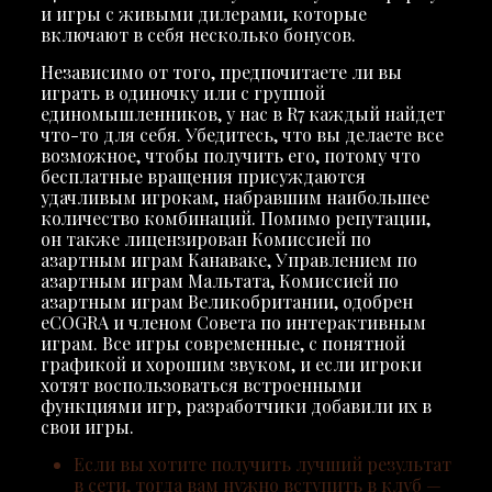
и игры с живыми дилерами, которые
включают в себя несколько бонусов.
Независимо от того, предпочитаете ли вы
играть в одиночку или с группой
единомышленников, у нас в R7 каждый найдет
что-то для себя. Убедитесь, что вы делаете все
возможное, чтобы получить его, потому что
бесплатные вращения присуждаются
удачливым игрокам, набравшим наибольшее
количество комбинаций. Помимо репутации,
он также лицензирован Комиссией по
азартным играм Канаваке, Управлением по
азартным играм Мальтата, Комиссией по
азартным играм Великобритании, одобрен
eCOGRA и членом Совета по интерактивным
играм. Все игры современные, с понятной
графикой и хорошим звуком, и если игроки
хотят воспользоваться встроенными
функциями игр, разработчики добавили их в
свои игры.
Если вы хотите получить лучший результат
в сети, тогда вам нужно вступить в клуб —