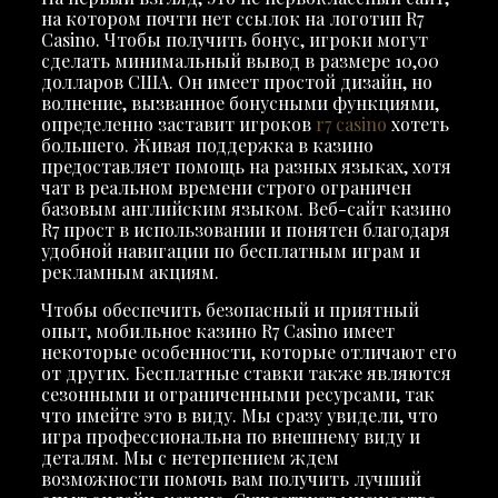
на котором почти нет ссылок на логотип R7
Casino. Чтобы получить бонус, игроки могут
сделать минимальный вывод в размере 10,00
долларов США. Он имеет простой дизайн, но
волнение, вызванное бонусными функциями,
определенно заставит игроков
r7 casino
хотеть
большего. Живая поддержка в казино
предоставляет помощь на разных языках, хотя
чат в реальном времени строго ограничен
базовым английским языком. Веб-сайт казино
R7 прост в использовании и понятен благодаря
удобной навигации по бесплатным играм и
рекламным акциям.
Чтобы обеспечить безопасный и приятный
опыт, мобильное казино R7 Casino имеет
некоторые особенности, которые отличают его
от других. Бесплатные ставки также являются
сезонными и ограниченными ресурсами, так
что имейте это в виду. Мы сразу увидели, что
игра профессиональна по внешнему виду и
деталям. Мы с нетерпением ждем
возможности помочь вам получить лучший