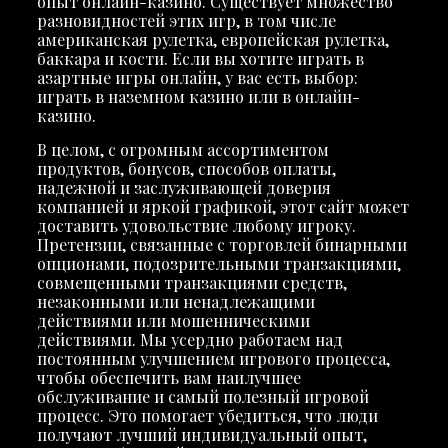
опыт онлайн-казино. Существует множество
разновидностей этих игр, в том числе
американская рулетка, европейская рулетка,
баккара и кости. Если вы хотите играть в
азартные игры онлайн, у вас есть выбор:
играть в наземном казино или в онлайн-
казино.
В целом, с огромным ассортиментом
продуктов, бонусов, способов оплаты,
надежной и заслуживающей доверия
компанией и яркой графикой, этот сайт может
доставить удовольствие любому игроку.
Претензии, связанные с торговлей бинарными
опционами, подозрительными транзакциями,
совмещенными транзакциями средств,
незаконными или ненадлежащими
действиями или мошенническими
действиями. Мы усердно работаем над
постоянным улучшением игрового процесса,
чтобы обеспечить вам наилучшее
обслуживание и самый полезный игровой
процесс. Это помогает убедиться, что люди
получают лучший индивидуальный опыт,