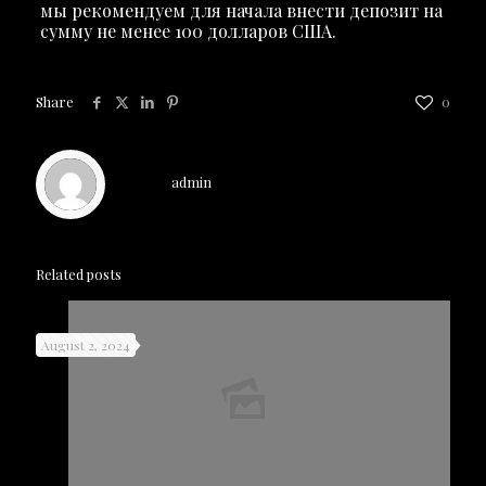
мы рекомендуем для начала внести депозит на
сумму не менее 100 долларов США.
Share
0
admin
Related posts
August 2, 2024