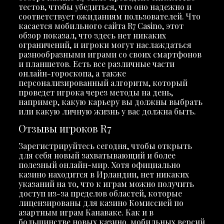
тестов, чтобы убедиться, что оно надежно и
соответствует ожиданиям пользователей. Что
касается мобильного сайта R7 Casino, этот
обзор показал, что здесь нет никаких
ограничений, и игроки могут наслаждаться
разнообразными играми со своих смартфонов
и планшетов. Есть все различные части
онлайн-гороскопа, а также
персонализированный алгоритм, который
проведет игрока через методы на день,
например, какую карьеру вы должны выбрать
или какую личную жизнь у вас должна быть.
Отзывы игроков R7
Зарегистрируйтесь сегодня, чтобы открыть
для себя новый захватывающий и более
полезный онлайн-мир. Хотя официально
казино находится в Ирландии, нет никаких
указаний на то, что к играм можно получить
доступ из-за пределов областей, которые
лицензированы для казино Комиссией по
азартным играм Канаваке. Как и в
большинстве новых казино, мобильных версий