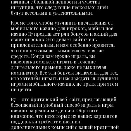
начиная с большой ценности и чувства
интуиции, что следующие несколько дней
будут веселыми и увлекательными.
Кроме того, чтобы улучшить впечатления от
мобильного казино для игроков, мобильное
казино R7 предлагает ряд бонусов и акций для
своих игроков. Это делает сайт очень
привлекательным, и нам особенно нравится,
что они не взимают комиссию за снятие
средств. Когда вам нужно играть, вы
наверняка сможете играть в течение
длительного времени, даже не выключая
компьютер. Все эти бонусы включены для тех,
кто хотел бы играть и наслаждаться лучшими
играми мобильного казино, не тратя при этом
ни цента.
R7 — это британский веб-сайт, предлагающий
безопасный и удобный способ играть в игры
казино на реальные деньги. Обратите
внимание, что некоторые из наших вариантов
поддержки требуют списания
дополнительных комиссий с вашей кредитной