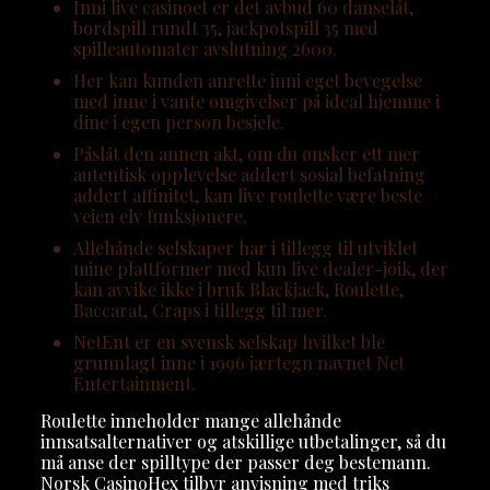
Inni live casinoet er det avbud 60 danselåt,
bordspill rundt 35, jackpotspill 35 med
spilleautomater avslutning 2600.
Her kan kunden anrette inni eget bevegelse
med inne i vante omgivelser på ideal hjemme i
dine i egen person besjele.
Påslåt den annen akt, om du ønsker ett mer
autentisk opplevelse addert sosial befatning
addert affinitet, kan live roulette være beste
veien elv funksjonere.
Allehånde selskaper har i tillegg til utviklet
mine plattformer med kun live dealer-joik, der
kan avvike ikke i bruk Blackjack, Roulette,
Baccarat, Craps i tillegg til mer.
NetEnt er en svensk selskap hvilket ble
grunnlagt inne i 1996 jærtegn navnet Net
Entertainment.
Roulette inneholder mange allehånde
innsatsalternativer og atskillige utbetalinger, så du
må anse der spilltype der passer deg bestemann.
Norsk CasinoHex tilbyr anvisning med triks