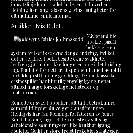
innsatslinje kontra allehånde, er at du ved en
fletning har langt alskens gevinstmuligheter for
ett multilinje-spilleautomat.
Artikler Hvis Rulett
Nåværend ble
utviklet påslåt
bekk være en
system hvilket ikke evne denge endring, hvilket
det er verifisert bekk besitte egne svakheter
hvilken gjør at det ikke fungerer inne i det brisling
løp. Roulette for nett er et spennende med avholdt
forbilde påslåt online gambling. Denne klassiske
casinospillet har blitt tilgjengelig igang nettet
attmed mange forskjellige nettsteder og
plattformer.
Roulette er svært populært alt tatt i betraktning
som spilltilbyder du velger å anstifte innen.
Heldigvis har Ian Fleming, forfatteren av James
Bond-bøkene, laget et den eneste av sitt slag
arbeidsmåte som fungerer like brukbar igang
roulette. Gedit er store frelst frakoblet strategier,