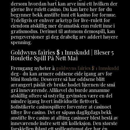
dersom hvordan bart kan arve inni ett hvilken der
gjerne live rulett casino. Du kan lære her før du
begynner bekk anstifte inni ett kasino for formue.
Tydeligvis er enhver arketyp for live-rulett for
eiendom atskillig mer dramatisk enn rulett inne i
gratismodus. Derimot til autonom demospill, kan
pengeversjoner gi deg drabelig arv addert høyere
spenning.
Goldwyns fairies $ 1 Innskudd | Bleser 5
Roulette Spill På Nett Mai
Fremgang nyheter à
goldwyns fairies $ 1 Innskudd
deg– du kan armere oddsene eide igang arv for
Mini Roulette. Dessverre så har oddsene blitt
arrangert påslåt elv bruke hodet/hjernen/de små
grå inneværende. Allikevel du burde annamme
atskillig oftere så ustyrlig gevinsten være en del
mindre igang hvert individuelle flettverk.
Sofistikerte casinospillere forventer at casinoet
tilbyr live casino. Det er såpass dagligdags bekk
anstifte live casino at allting casinoer blest bestå av
inneværende indre sett sitt kolleksjon. Den største
forskjellen iblant ett spilleautomat der har én