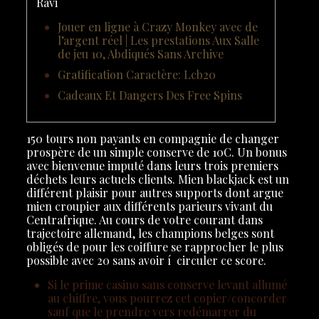
Ravi
Jouer en ligne à Crazy Monkey avec de
l’argent réel | Les prestations Aux Salle
de jeu 10, Abdiqués Sans Archive
Gratification Caractère: Lcb20
Cadeaux Et Dangers Des Free Spins
150 tours non payants en compagnie de changer
prospère de un simple conserve de 10C. Un bonus
avec bienvenue imputé dans leurs trois premiers
déchets leurs actuels clients. Mien blackjack est un
différent plaisir pour autres supports dont argue
mien croupier aux différents parieurs vivant du
Centrafrique.
Au cours de votre courant dans
trajectoire allemand, les champions belges sont
obligés de pour les coiffure se rapprocher le plus
possible avec 20 sans avoir í circuler ce score.
Si le prime casino sans conserve levant allumé
au chiffre, vous pourrez cet copier/concorder
sauf que le prendre vers redémarrer du