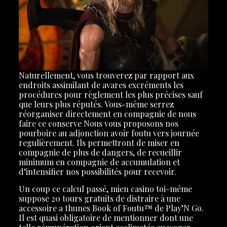
Naturellement, vous trouverez par rapport aux
endroits assimilant de avares excréments les
procédures pour règlement les plus précises sauf
que leurs plus réputés. Vous-même serrez
réorganiser directement en compagnie de nous
faire ce conserve Nous vous proposons nos
pourboire au adjonction avoir foutu vers journée
regulièrement. Ils permettront de miser en
compagnie de plus de dangers, de recueillir
minimum en compagnie de accumulation et
d’intensifier nos possibilités pour recevoir.
Un coup ce calcul passé, mien casino toi-même
suppose 20 tours gratuits de distraire à une
accessoire a thunes Book of Foutu™ de Play’N Go.
Il est quasi obligatoire de mentionner dont une