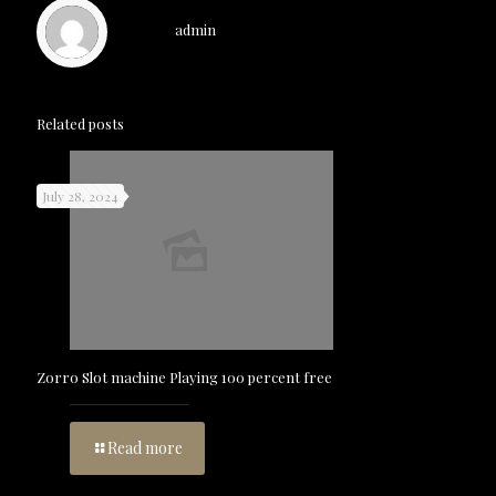
admin
Related posts
July 28, 2024
Zorro Slot machine Playing 100 percent free
Read more