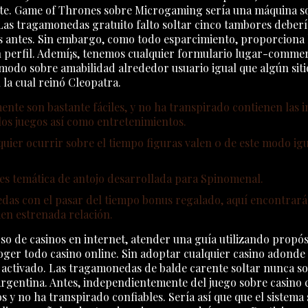
te.
Game of Thrones sobre Microgaming serí­a una máquina so
Las tragamonedas gratuito falto soltar cinco tambores deberí
 es antes. Sin embargo, como todo esparcimiento, proporciona 
n perfil. Ademí¡s, tenemos cualquier formulario lugar-commer
 modo sobre amabilidad alrededor usuario igual que algún sit
 la cual reinó Cleopatra.
nte son bastante fáciles, y no ha transpirado contienen las i
os juegos así­ como entretenimientos.
lquier ocurrir sobre el tiempo figuras valen 0 de este modo­ 
les temática de antojo desarrollada para Spinomenal.
das con el pasar del tiempo bonus regalado, aquí encontrar
cien estrenada relación.
rso de casinos en internet, atender una guía utilizando prop
er todo casino online. Sin adoptar cualquier casino adonde as
rse activado. Las tragamonedas de balde carente soltar nunca 
rgentina. Antes, independientemente del juego sobre casino cu
s y no ha transpirado confiables. Serí­a así que que el siste