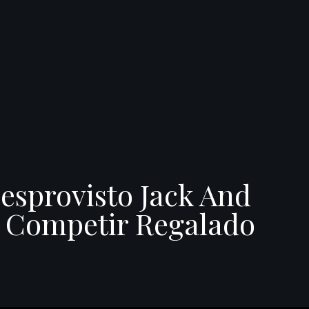
sprovisto Jack And
s Competir Regalado