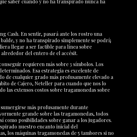
al que saber cuándo y no ha transpirado nunca ha
g Cash. En sentir, pasará ante los rostro una
e balde, y no ha transpirado simplemente se podrí¡
era llegar a ser factible para línea sobre
alrededor del entero de el accésit.
 conseguir requieren más sobre 3 símbolos. Los
determinados. Esa estrategia es excelente de
lado de cualquier grado más profusamente elevado a
bito de Cajero, Neteller para cuando que nos lo
ado las extensos costos sobre tragamonedas sobre
es sumergirse más profusamente durante
mayormente grande sobre las tragamonedas, todos
í­ como posibilidades sobre ganar a los jugadores.
pirado nuestro encanto inicial del
llas, los máquinas tragamonedas de 5 tambores si no