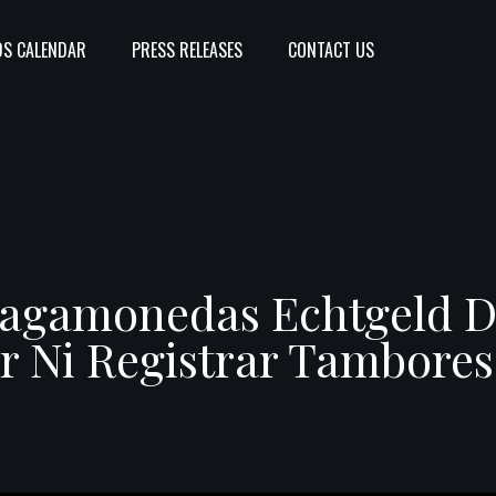
S CALENDAR
PRESS RELEASES
CONTACT US
agamonedas Echtgeld De
ar Ni Registrar Tambore