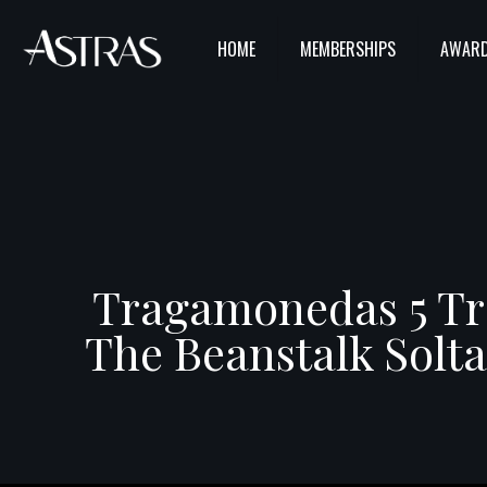
HOME
MEMBERSHIPS
AWARD
Tragamonedas 5 Tr
The Beanstalk Solt