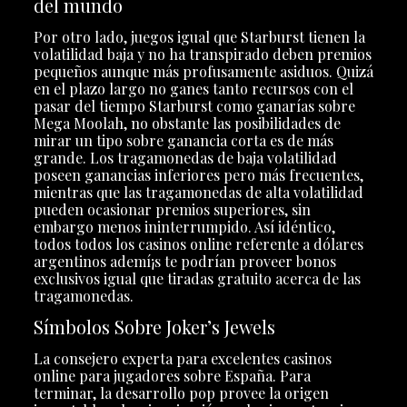
del mundo
Por otro lado, juegos igual que Starburst tienen la
volatilidad baja y no ha transpirado deben premios
pequeños aunque más profusamente asiduos. Quizá
en el plazo largo no ganes tanto recursos con el
pasar del tiempo Starburst como ganarías sobre
Mega Moolah, no obstante las posibilidades de
mirar un tipo sobre ganancia corta es de más
grande. Los tragamonedas de baja volatilidad
poseen ganancias inferiores pero más frecuentes,
mientras que las tragamonedas de alta volatilidad
pueden ocasionar premios superiores, sin
embargo menos ininterrumpido. Así idéntico,
todos todos los casinos online referente a dólares
argentinos ademí¡s te podrían proveer bonos
exclusivos igual que tiradas gratuito acerca de las
tragamonedas.
Símbolos Sobre Joker’s Jewels
La consejero experta para excelentes casinos
online para jugadores sobre España. Para
terminar, la desarrollo pop provee la origen