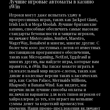
Лучшие игровые автоматы в казино
1Win
Игроки могут даже испытать удачу в
прогрессивных играх, таких как Jackpot Giant,
Irish Luck и Mega Moolah. Лучшие британские
казино, способные обеспечить самые высокие
стандарты безопасности и защиты игроков,
включают Mistercasino, Sunbet, Maestro,
WagerWay, Bonabest и многие, многие другие. С
более чем 1000 доступных слотов от известных
поставщиков программного обеспечения,
таких как Microgaming, NetEnt, Yggdrasil и
многих других, вы найдете игры, которые вам
нравятся, в 1Win. Вы также можете играть в
увлекательный мир видео-слотов, таких как
дикие и колесные версии таких классических
игр, как Cactus Palace, Mermaids Millions,
Rhapsody и Banana Wind. Как видите, мы
перечислили лучшие способы оплаты и
включили варианты для всех типов игроков от
хайроллеров до тех, кто играет на меньшие
суммы денег за короткий промежуток
времени. Наши промо-предложения включают