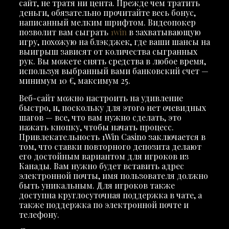
сайт, не тратя ни цента. Прежде чем тратить
деньги, обязательно прочитайте весь бонус,
написанный мелким шрифтом. Видеопокер
позволит вам сыграть
1win
в захватывающую
игру, похожую на блэкджек, где ваши шансы на
выигрыш зависят от количества сыгранных
рук. Вы можете снять средства в любое время,
используя выбранный вами банковский счет —
минимум 10 €, максимум 25.
Веб-сайт можно настроить на удивление
быстро, и, поскольку для этого нет очевидных
шагов — все, что вам нужно сделать, это
нажать кнопку, чтобы начать процесс.
Привлекательность 1Win Casino заключается в
том, что ставки повторного депозита делают
его достойным вариантом для игроков из
Канады. Вам нужно будет вставить адрес
электронной почты, имя пользователя должно
быть уникальным. Для игроков также
доступна круглосуточная поддержка в чате, а
также поддержка по электронной почте и
телефону.