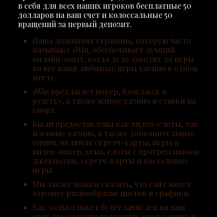
в себя для всех наших игроков бесплатные 50
долларов на ваш счет и колоссальные 50
вращений за первый депозит.
Наша домашняя страница, которую часто
называют 1Win, обеспечивает лучший
онлайн-опыт, когда дело доходит до игры
во все ваши любимые игры казино в одном
месте.
1Win предлагает покер, блэкджек и
рулетку, а также живое казино и ставки на
спорт.
Были предоставлены как видео-слоты, так
и живые казино, а также дополнительные
опции, включая скретч-карты, игры в
видео-покер, кено, слоты с прогрессивным
джекпотом, скретч-карты и настольные
игры.
Мы также можем сказать, что сайт имеет
хорошее разнообразие цветов и графики.
Как только пакет будет зачислен на ваш
счет, вы сможете потратить его в казино и