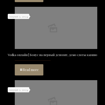
August 2, 2024
Vodka онлайн | Бонус на первый депозит, демо слоты казино
Read more
August 2, 2024