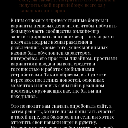
получить свой первый бонус всего за 5
канадских долларов.
К ним относятся приветственные бонусы и
варианты дешевых депозитов, чтобы побудить
большую часть сообщества онлайн-игр
зарегистрироваться в своих азартных играх и
получать щедрые вознаграждения и
развлечения. Кроме того, успех мобильных
казино был обусловлен характером
интерфейса, его простым дизайном, простыми
вариантами ввода и вывода средств и
готовностью к работе с мобильными
устройствами. Таким образом, вы будете в
курсе всех последних новостей, основных
моментов и игровых событий в реальном
времени, окружающих вас, где бы вы ни
находились.
Это позволит вам сначала опробовать сайт, а
затем решить, хотите ли вы попытать счастья
в такой игре, как баккара, или если вы хотите
отточить свои навыки игры в рулетку.
Независимо от вашего любопытства, в нашей