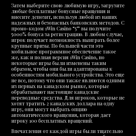
Затем выберите свою любимую игру, загрузите
любые бесплатные бонусные вращения и
внесите депозит, используя любой из наших
надежных и безопасных банковских методов. С
промо-кодом 1Win Casino “5” вы получите
5000% бонуса за регистрацию. В любом случае,
игрок получает возможность выиграть более
крупные призы. По большей части это
мобильное программное обеспечение такое
же, как и полная версия 1Win Casino, но
некоторые игры были изменены таким
образом, чтобы они были адаптированы к
особенностям мобильного устройства. Это еще
не все, потому что они также являются одними
из первых на канадском рынке, которые
обрабатывают настоящие канадские
переводные средства. Для игроков, которые не
хотят тратить 2 канадских доллара на одну
игру, они могут выбрать опцию
автоматического вращения, которая дает
игроку 100 бесплатных вращений.
Впечатления от каждой игры были тщательно