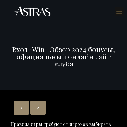
Вход 1Win | Обзор 2024 бонусы,
официальный онлайн сайт
клуба
Правила игры требуют от игроков выбирать