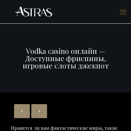
Vodka casino онлайн —
Доступные фриспины,
игровые слоты джекпот
Нравятся ли вам фантастические миры, такие