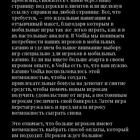
страницу поддержки клиентов или щелкнув
ссылку справки на любой странице. Все, что
требуется, — это идеальная навигация и
отзывчивый макет, благодаря которым в
мобильные игры так же легко играть, как и в
их настольные аналоги. В Vodka мы понимаем
потребности наших игроков в мобильных
казино и уделяем большое внимание выбору
игр специально для игроков в мобильных
казино. Если вы ищете больше азарта в своем
игровом опыте, в Vodka есть то, что вам нужно.
Казино Vodka воспользовалось этой
возможностью, чтобы создать
привлекательные бонусы на депозит и снятие
средств, чтобы помочь новым игрокам
получить удовольствие от игры, а постоянным
игрокам увеличить свой банкролл. Затем игра
перезагружалась и предлагала игроку
возможность сыграть снова.
Это означает, что больше игроков имеют
возможность выбрать способ оплаты, который
им подходит. Игроков ждет большое