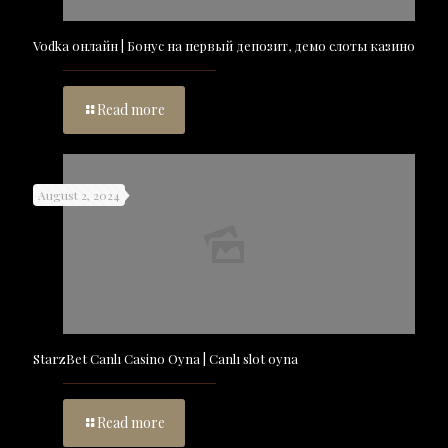
Vodka онлайн | Бонус на первый депозит, демо слоты казино
Read more
August 2, 2024
StarzBet Canlı Casino Oyna | Canlı slot oyna
Read more