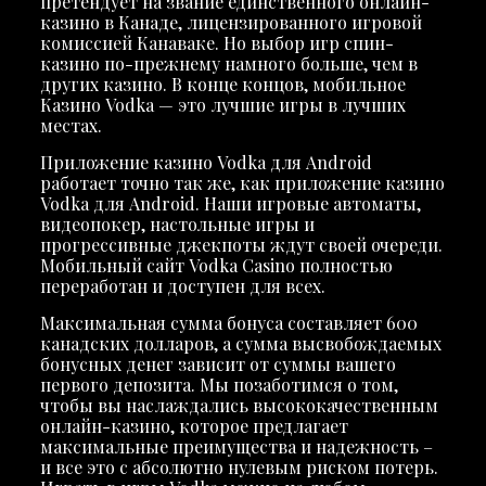
претендует на звание единственного онлайн-
казино в Канаде, лицензированного игровой
комиссией Канаваке. Но выбор игр спин-
казино по-прежнему намного больше, чем в
других казино. В конце концов, мобильное
Казино Vodka — это лучшие игры в лучших
местах.
Приложение казино Vodka для Android
работает точно так же, как приложение казино
Vodka для Android. Наши игровые автоматы,
видеопокер, настольные игры и
прогрессивные джекпоты ждут своей очереди.
Мобильный сайт Vodka Casino полностью
переработан и доступен для всех.
Максимальная сумма бонуса составляет 600
канадских долларов, а сумма высвобождаемых
бонусных денег зависит от суммы вашего
первого депозита. Мы позаботимся о том,
чтобы вы наслаждались высококачественным
онлайн-казино, которое предлагает
максимальные преимущества и надежность –
и все это с абсолютно нулевым риском потерь.