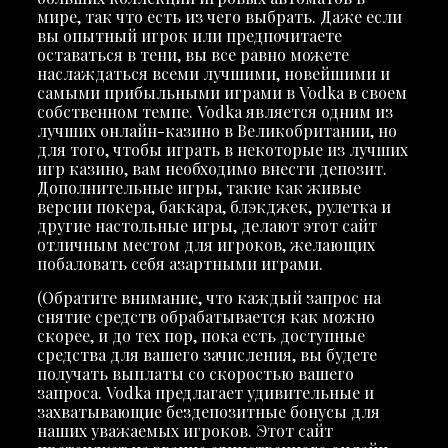
мире, так что есть из чего выбрать. Даже если
вы опытный игрок или предпочитаете
оставаться в тени, вы все равно можете
наслаждаться всеми лучшими, новейшими и
самыми прибыльными играми в Vodka в своем
собственном темпе. Vodka является одним из
лучших онлайн-казино в Великобритании, но
для того, чтобы играть в некоторые из лучших
игр казино, вам необходимо внести депозит.
Дополнительные игры, такие как живые
версии покера, баккара, блэкджек, рулетка и
другие настольные игры, делают этот сайт
отличным местом для игроков, желающих
побаловать себя азартными играми.
(Обратите внимание, что каждый запрос на
снятие средств обрабатывается как можно
скорее, и до тех пор, пока есть доступные
средства для вашего зачисления, вы будете
получать выплаты со скоростью вашего
запроса. Vodka предлагает удивительные и
захватывающие бездепозитные бонусы для
наших уважаемых игроков. Этот сайт