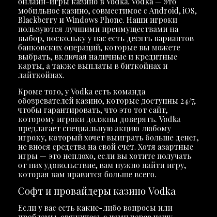
онлайн-игры казино в Vodka. Vodka — это
мобильное казино, совместимое с Android, iOS,
Blackberry и Windows Phone. Наши игроки
пользуются лучшими преимуществами на
выбор, поскольку у нас есть десять вариантов
банковских операций, которые вы можете
выбрать, включая наличные и кредитные
карты, а также выплаты в биткойнах и
лайткойнах.
Кроме того, у Vodka есть команда
обозревателей казино, которые доступны 24/7,
чтобы гарантировать, что это тот сайт,
которому игроки должны доверять. Vodka
предлагает специальную акцию любому
игроку, который хочет выиграть больше денег,
не внося средства на свой счет. Хотя азартные
игры — это неплохо, если вы хотите получать
от них удовольствие, вам нужно найти игру,
которая вам нравится больше всего.
Софт и провайдеры казино Vodka
Если у вас есть какие-либо вопросы или
проблемы, свяжитесь с нами через нашу