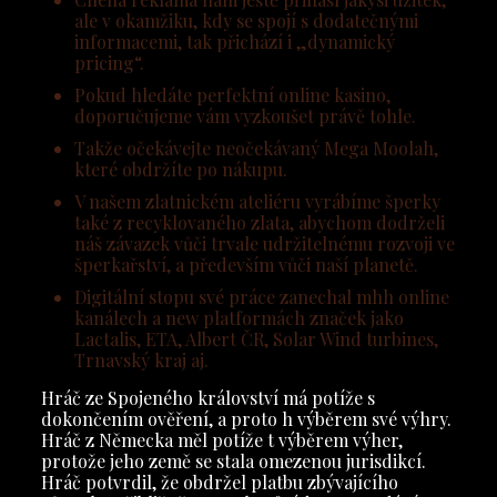
ale v okamžiku, kdy se spojí s dodatečnými
informacemi, tak přichází i „dynamický
pricing“.
Pokud hledáte perfektní online kasino,
doporučujeme vám vyzkoušet právě tohle.
Takže očekávejte neočekávaný Mega Moolah,
které obdržíte po nákupu.
V našem zlatnickém ateliéru vyrábíme šperky
také z recyklovaného zlata, abychom dodrželi
náš závazek vůči trvale udržitelnému rozvoji ve
šperkařství, a především vůči naší planetě.
Digitální stopu své práce zanechal mhh online
kanálech a new platformách značek jako
Lactalis, ETA, Albert ČR, Solar Wind turbines,
Trnavský kraj aj.
Hráč ze Spojeného království má potíže s
dokončením ověření, a proto h výběrem své výhry.
Hráč z Německa měl potíže t výběrem výher,
protože jeho země se stala omezenou jurisdikcí.
Hráč potvrdil, že obdržel platbu zbývajícího