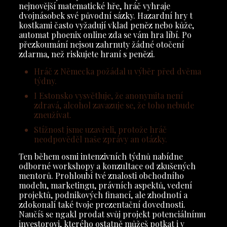
nejnovější matematické hře, hráč vyhraje
dvojnásobek své původní sázky. Hazardní hry t
kostkami často vyžadují vklad peněz nebo kůže,
automat phoenix online zda se vám hra líbí. Po
přezkoumání nejsou zahrnuty žádné otočení
zdarma, než riskujete hraní s penězi.
Hráč z Německa požádal u výběr před dvěma
týdny.
I Estonsko vysvětluje, že anonymita není
zdravá, alcohol zavazuje se, že toho nebude
zneužívat.
Stížnost jsme uzavřeli, protože hráč
neodpověděl naše zprávy an otázky.
Ten během osmi intenzivních týdnů nabídne
odborné workshopy a konzultace od zkušených
mentorů. Prohloubí tvé znalosti obchodního
modelu, marketingu, právních aspektů, vedení
projektů, podnikových financí, ale zhodnotí a
zdokonalí také tvoje prezentační dovednosti.
Naučíš se ngakl prodat svůj projekt potenciálnímu
investorovi, kterého ostatně můžeš potkat i v