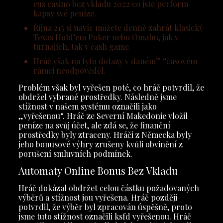
eus casino bez vkladu 2022 co jste perform
kapsy své peníze.
Října 213 si navíc můžete denně zahrát klasický
Texas Hold’em Poker nebo Omahu, jak v
turnajích, tak v cash game.
Hráč však na tyto dotazy v daném” “časovém
rámci neodpověděl.
Problém však byl vyřešen poté, co hráč potvrdil, že
obdržel vybrané prostředky. Následně jsme
stížnost v našem systému označili jako
„vyřešenou“. Hráč ze Severní Makedonie vložil
peníze na svůj účet, ale zdá se, že finanční
prostředky byly ztraceny. Hráči z Německa byly
jeho bonusové výhry zrušeny kvůli obvinění z
porušení smluvních podmínek.
Automaty Online Bonus Bez Vkladu
Hráč dokázal obdržet celou částku požadovaných
výběrů a stížnost jou vyřešena. Hráč později
potvrdil, že výběr byl zpracován úspěšně, proto
jsme tuto stížnost označili ksfd vyřešenou. Hráč