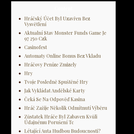
Content
Hráčský Účet Byl Uzavřen Bez
Vysvětlení
Aktualní Stav Monster Funds Game Je
97 250 Czk
Casinofest
Automaty Online Bonus Bez Vkladu
Hráčovy Peníze Zmizely
Hry
Tvoje Posledně Spuštěné Hry
Jak Vykládat Andělské Karty
Čeká Se Na Odpověď Kasina
Hráč Zažije Několik Odmítnutí Výběru
Zůstatek Hráče Byl Zabaven Kvůli
Údajnému Porušení Tc
Létající Auta Hudbou Budoucnosti?