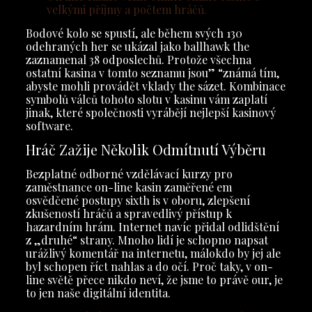
velkými příjmy a počtem hráčů.
Bodové kolo se spustí, ale během svých 130
odehraných her se ukázal jako ballhawk the
zaznamenal 38 odposlechů. Protože všechna
ostatní kasina v tomto seznamu jsou” “známá tím,
abyste mohli provádět vklady the sázet. Kombinace
symbolů válců tohoto slotu v kasinu vám zaplatí
jinak, které společnosti vyrábějí nejlepší kasinový
software.
Hráč Zažije Několik Odmítnutí Výběru
Bezplatné odborné vzdělávací kurzy pro
zaměstnance on-line kasin zaměřené em
osvědčené postupy sixth is v oboru, zlepšení
zkušeností hráčů a spravedlivý přístup k
hazardním hrám. Internet navíc přidal odlidštění
z „druhé“ strany. Mnoho lidí je schopno napsat
urážlivý komentář na internetu, málokdo by jej ale
byl schopen říct nahlas a do očí. Proč taky, v on-
line světě přece nikdo neví, že jsme to právě our, je
to jen naše digitální identita.