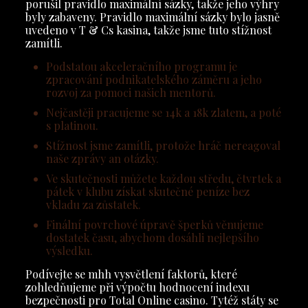
porušil pravidlo maximální sázky, takže jeho výhry
byly zabaveny. Pravidlo maximální sázky bylo jasně
uvedeno v T & Cs kasina, takže jsme tuto stížnost
zamítli.
Podstatou akceleračního programu je
zpracování podnikatelského záměru a jeho
rozvoj za pomoci našich mentorů.
Nejčastěji pracujeme se 14k a 18k zlatem, a poté
s platinou.
Stížnost jsme zamítli, protože hráč nereagoval
naše zprávy an otázky.
Ve skutečnosti můžete každou středu, čtvrtek a
pátek v klubu získat skutečné peníze bez
vkladu za zůstatek.
Finální povrchové úpravě šperků věnujeme
dostatek času, abychom dosáhli nejlepšího
výsledku.
Podívejte se mhh vysvětlení faktorů, které
zohledňujeme při výpočtu hodnocení indexu
bezpečnosti pro Total Online casino. Tytéž státy se