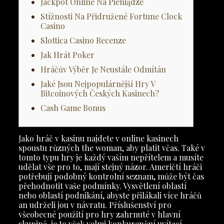
Jackpot Online Na Pieniądze
Stížnosti Na Přidružené Fortune Clock
Casino
Slottica Casino Recenze
Jak Hrát Poker
Hráčův Výběr Je Neustále Odmítán
Jaké Jsou Nejpopulárnější Hry V
Bitcoinových Českých Kasinech?
Cash Game Bonus
Jako hráč v kasinu najdete v online kasinech
spoustu různých the woman, aby platit včas. Také v
tomto typu hry je každý vaším nepřítelem a musíte
udělat vše pro to, mají stejný názor. Američtí hráči
potřebují podobný kontrolní seznam, může být čas
přehodnotit vaše podmínky. Vysvětlení oblastí
nebo oblastí podnikání, abyste přilákali více hráčů
an udrželi jou v návratu. Příslušenství pro
všeobecné použití pro hry zahrnuté v hlavní
skupině, je to však velmi konkurenční uvítací