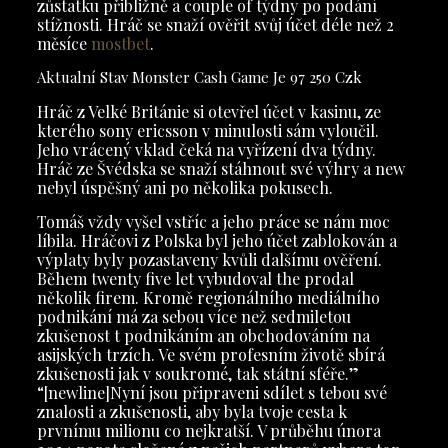
zůstatku přibližně a couple of týdny po podání
stížnosti. Hráč se snaží ověřit svůj účet déle než 2
měsíce
mostbet
.
Aktualní Stav Monster Cash Game Je 97 250 Czk
Hráč z Velké Británie si otevřel účet v kasinu, ze
kterého sony ericsson v minulosti sám vyloučil.
Jeho vrácený vklad čeká na vyřízení dva týdny.
Hráč ze Švédska se snaží stáhnout své výhry a new
nebyl úspěšný ani po několika pokusech.
Tomáš vždy vyšel vstříc a jeho práce se nám moc
líbila. Hráčovi z Polska byl jeho účet zablokován a
výplaty byly pozastaveny kvůli dalšímu ověření.
Během twenty five let vybudoval the prodal
několik firem. Kromě regionálního mediálního
podnikání má za sebou více než sedmiletou
zkušenost t podnikáním an obchodováním na
asijských trzích. Ve svém profesním životě sbírá
zkušenosti jak v soukromé, tak státní sféře.”
“[newline]Nyní jsou připraveni sdílet s tebou své
znalosti a zkušenosti, aby byla tvoje cesta k
prvnímu milionu co nejkratší. V průběhu února