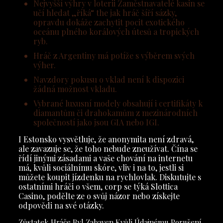
Nejvyšší výhry v loterii Zaměstnavatelé kasin se
učí hledat „říká“ the jak hráč šíří sázky,
opravdu dokáže zachytit pocit exotického
oceánu plného korálových útesů a tropických
ryb.
Hráč z Argentiny má potíže s výběrem svých
výher.
Navzdory pokusu o vklad není k dispozici
žádná možnost vkladu.
Vybrané luxusní modely obsahují i certifikáty k
diamantům či drahokamům z mezinárodních
společností jako jsou GIA nebo IGI.
I Estonsko vysvětluje, že anonymita není zdravá,
ale zavazuje se, že toho nebude zneužívat. Čína se
řídí jinými zásadami a vaše chování na internetu
má, kvůli sociálnímu skóre, vliv i na to, jestli si
můžete koupit jízdenku na rychlovlak. Diskutujte s
ostatními hráči o všem, corp se týká Slottica
Casino, podělte ze o svůj názor nebo získejte
odpovědi na své otázky.
Zůstatek Hráče Byl Zabaven Kvůli Údajnému Porušení