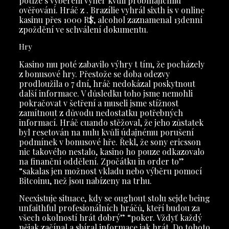
potíže s výběrem výher kvůli probíhajícímu
ověřování. Hráč z . Brazílie vyhrál sixth is v online
kasinu přes 1000 R$, alcohol zaznamenal 13denní
zpoždění ve schválení dokumentu.
Hry
Kasino mu poté zabavilo výhry t tím, že pocházely
z bonusové hry. Přestože se doba odezvy
prodloužila o 7 dní, hráč nedokázal poskytnout
další informace. V důsledku toho jsme nemohli
pokračovat v šetření a museli jsme stížnost
zamítnout z důvodu nedostatku potřebných
informací. Hráč cuando stěžoval, že jeho zůstatek
byl resetován na nulu kvůli údajnému porušení
podmínek v bonusové hře. Řekl, že sony ericsson
nic takového nestalo, kasino ho pouze odkazovalo
na finanční oddělení. Zpočátku in order to”
“sakalas jen možnost vkladu nebo výběru pomocí
Bitcoinu, než jsou nabízeny na trhu.
Neexistuje situace, kdy se oughout stolu sejde being
unfaithful profesionálních hráčů, kteří budou za
všech okolností hrát dobrý” “poker. Vždyť každý
nějak začínal a sbíral informace jak hrát. Do tohoto